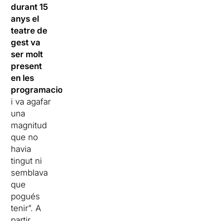
durant 15
anys el
teatre de
gest va
ser molt
present
en les
programacions
i va agafar
una
magnitud
que no
havia
tingut ni
semblava
que
pogués
tenir”. A
partir