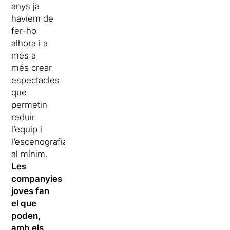
anys ja
havíem de
fer-ho
alhora i a
més a
més crear
espectacles
que
permetin
reduir
l’equip i
l’escenografia
al mínim.
Les
companyies
joves fan
el que
poden,
amb els