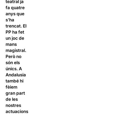
teatral ja
fa quatre
anys que
s’ha
trencat. El
PP ha fet
un joc de
mans
magistral.
Però no
són els
únics. A
Andalusia
també hi
fèiem
gran part
de les
nostres
actuacions