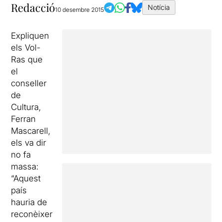
Redacció
Notícia
10 desembre 2015
Expliquen
els Vol-
Ras que
el
conseller
de
Cultura,
Ferran
Mascarell,
els va dir
no fa
massa:
“Aquest
país
hauria de
reconèixer