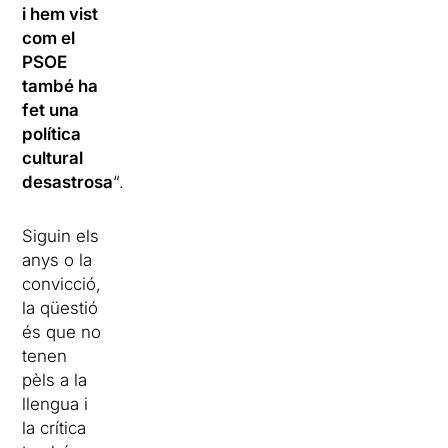
i hem vist
com el
PSOE
també ha
fet una
política
cultural
desastrosa
“.
Siguin els
anys o la
convicció,
la qüestió
és que no
tenen
pèls a la
llengua i
la crítica