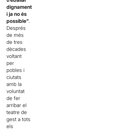
treballar
dignament
i ja no és
possible”
.
Després
de més
de tres
dècades
voltant
per
pobles i
ciutats
amb la
voluntat
de fer
arribar el
teatre de
gest a tots
els