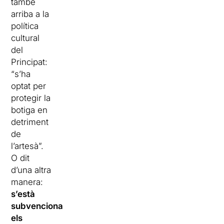
també
arriba a la
política
cultural
del
Principat:
“s’ha
optat per
protegir la
botiga en
detriment
de
l’artesà”.
O dit
d’una altra
manera:
s’està
subvencionant
els