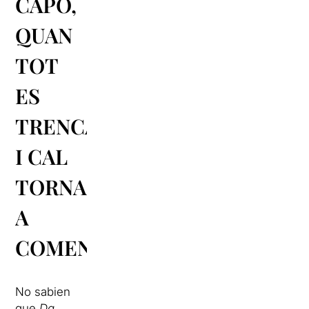
CAPO,
QUAN
TOT
ES
TRENCA
I CAL
TORNAR
A
COMENÇAR
No sabien
que
Da