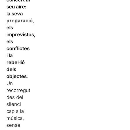
seu aire:
la seva
preparació,
els
imprevistos,
els
conflictes
i la
rebel·lió
dels
objectes
.
Un
recorregut
des del
silenci
cap a la
música,
sense