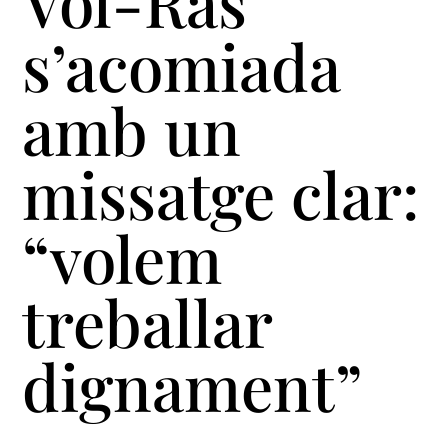
Vol-Ras
s’acomiada
amb un
missatge clar:
“volem
treballar
dignament”