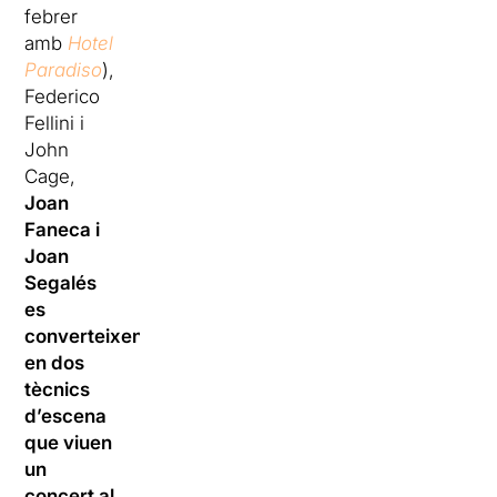
febrer
amb
Hotel
Paradiso
),
Federico
Fellini i
John
Cage,
Joan
Faneca i
Joan
Segalés
es
converteixen
en dos
tècnics
d’escena
que viuen
un
concert al