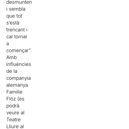
desmunten
i sembla
que tot
s’està
trencant i
cal tornar
a
començar”.
Amb
influències
de la
companyia
alemanya
Familie
Flöz (es
podrà
veure al
Teatre
Lliure al