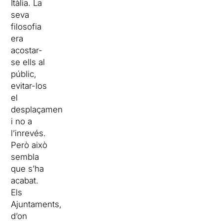
Itàlia. La
seva
filosofia
era
acostar-
se ells al
públic,
evitar-los
el
desplaçament,
i no a
l’inrevés.
Però això
sembla
que s’ha
acabat.
Els
Ajuntaments,
d’on