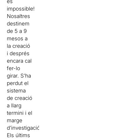
és
impossible!
Nosaltres
destinem
de 5 a 9
mesos a
la creació
i després
encara cal
fer-lo
girar. S’ha
perdut el
sistema
de creació
a llarg
termini i el
marge
d’investigació.
Els últims