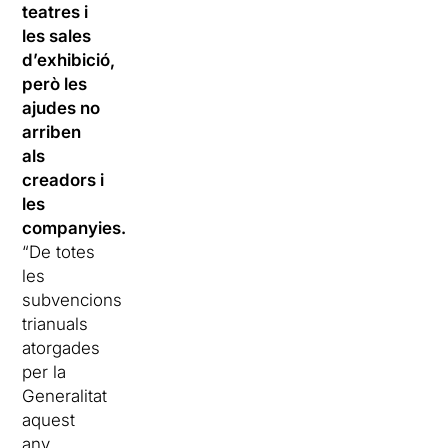
teatres i
les sales
d’exhibició,
però les
ajudes no
arriben
als
creadors i
les
companyies.
“De totes
les
subvencions
trianuals
atorgades
per la
Generalitat
aquest
any