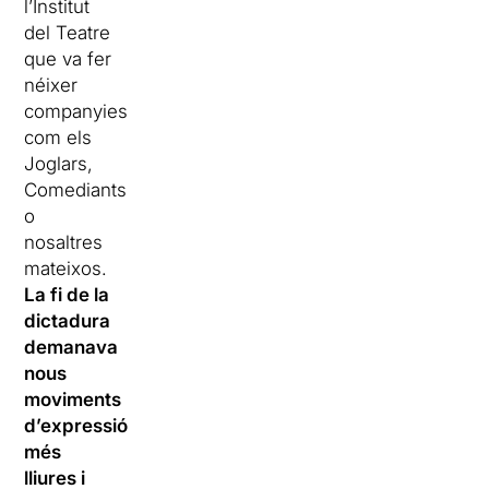
l’Institut
del Teatre
que va fer
néixer
companyies
com els
Joglars,
Comediants
o
nosaltres
mateixos.
La fi de la
dictadura
demanava
nous
moviments
d’expressió
més
lliures i