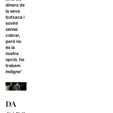
diners de
la seva
butxaca i
sovint
sense
cobrar,
però no
és la
nostra
opció, ho
trobem
indigne
“.
DA