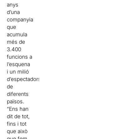
anys
d’una
companyia
que
acumula
més de
3.400
funcions a
l’esquena
i un milió
d’espectadors
de
diferents
països.
“Ens han
dit de tot,
fins i tot
que això
que fem