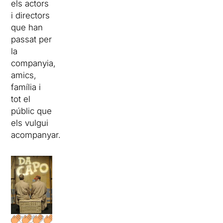
els actors
i directors
que han
passat per
la
companyia,
amics,
família i
tot el
públic que
els vulgui
acompanyar.