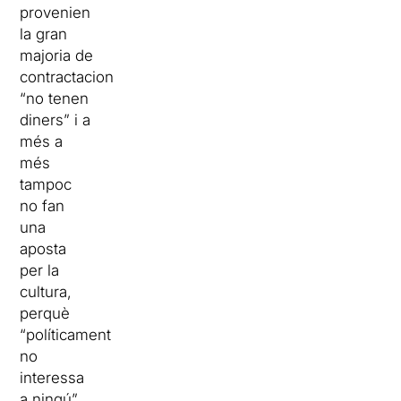
provenien
la gran
majoria de
contractacions,
“no tenen
diners” i a
més a
més
tampoc
no fan
una
aposta
per la
cultura,
perquè
“políticament
no
interessa
a ningú”,