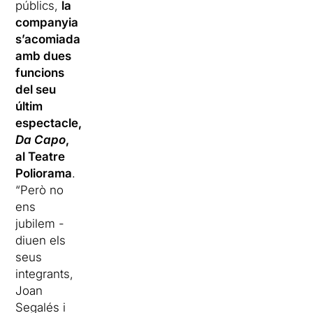
públics,
la
companyia
s’acomiada
amb dues
funcions
del seu
últim
espectacle,
Da Capo
,
al Teatre
Poliorama
.
“Però no
ens
jubilem -
diuen els
seus
integrants,
Joan
Segalés i