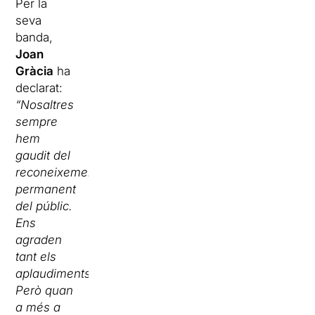
Per la
seva
banda,
Joan
Gràcia
ha
declarat:
“Nosaltres
sempre
hem
gaudit del
reconeixement
permanent
del públic.
Ens
agraden
tant els
aplaudiments!
Però quan
a més a