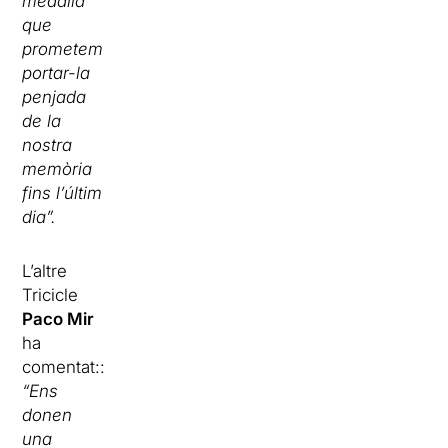
medalla
que
prometem
portar-la
penjada
de la
nostra
memòria
fins l’últim
dia”.
L’altre
Tricicle
Paco Mir
ha
comentat::
“Ens
donen
una