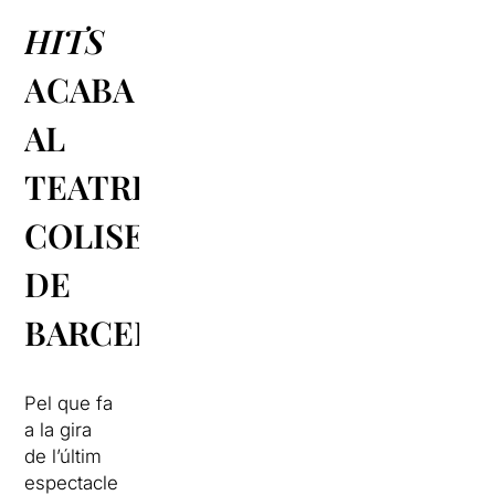
HITS
ACABA
AL
TEATRE
COLISEUM
DE
BARCELONA
Pel que fa
a la gira
de l’últim
espectacle