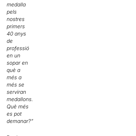
medalla
pels
nostres
primers
40 anys
de
professió
en un
sopar en
què a
més a
més se
serviran
medallons.
Què més
es pot
demanar?”