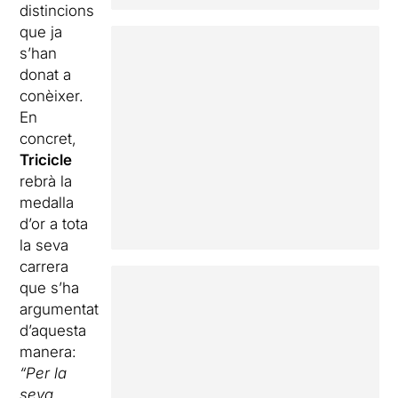
distincions
que ja
s’han
donat a
conèixer.
En
concret,
Tricicle
rebrà la
medalla
d’or a tota
la seva
carrera
que s’ha
argumentat
d’aquesta
manera:
“Per la
seva