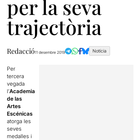
per la seva
trajectòria
Redacció
Notícia
11 desembre 2019
Per
tercera
vegada
l’
Academia
de las
Artes
Escénicas
atorga les
seves
medalles i