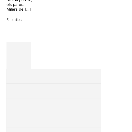
vacances entre
els pares…
amics en una
Milers de […]
revisió completa
de […]
Fa 4 dies
28 juliol 2026