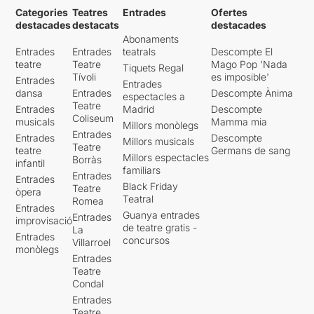
Categories
Teatres
Entrades
Ofertes
destacades
destacats
destacades
Abonaments
Entrades
Entrades
teatrals
Descompte El
teatre
Teatre
Mago Pop 'Nada
Tiquets Regal
Tívoli
es imposible'
Entrades
Entrades
dansa
Entrades
Descompte Ànima
espectacles a
Teatre
Entrades
Madrid
Descompte
Coliseum
musicals
Mamma mia
Millors monòlegs
Entrades
Entrades
Descompte
Millors musicals
Teatre
teatre
Germans de sang
Millors espectacles
Borràs
infantil
familiars
Entrades
Entrades
Black Friday
Teatre
òpera
Teatral
Romea
Entrades
Guanya entrades
Entrades
improvisació
de teatre gratis -
La
Entrades
concursos
Villarroel
monòlegs
Entrades
Teatre
Condal
Entrades
Teatre