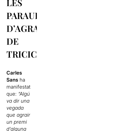
LES
PARAULES
D’AGRAÏMENT
DE
TRICICLE
Carles
Sans
ha
manifestat
que:
“Algú
va dir una
vegada
que agrair
un premi
d’alguna