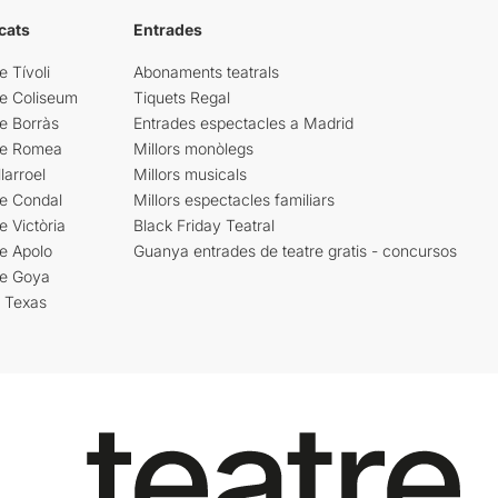
cats
Entrades
e Tívoli
Abonaments teatrals
re Coliseum
Tiquets Regal
e Borràs
Entrades espectacles a Madrid
re Romea
Millors monòlegs
larroel
Millors musicals
re Condal
Millors espectacles familiars
e Victòria
Black Friday Teatral
e Apolo
Guanya entrades de teatre gratis - concursos
re Goya
i Texas