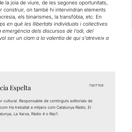
e la joia de viure, de les segones oportunitats,
r construir, on també hi intervindran elements
resia, els binarismes, la transfòbia, etc. En
s en què les llibertats individuals i col·lectives
 emergència dels discursos de l’odi, del
vol ser un clam a la valentia de qui s’atreveix a
cia Espelta
TWITTER
or cultural. Responsable de continguts editorials de
com Ha treballat a mitjans com Catalunya Ràdio, El
alunya, La Xarxa, Ràdio 4 o Rac1.