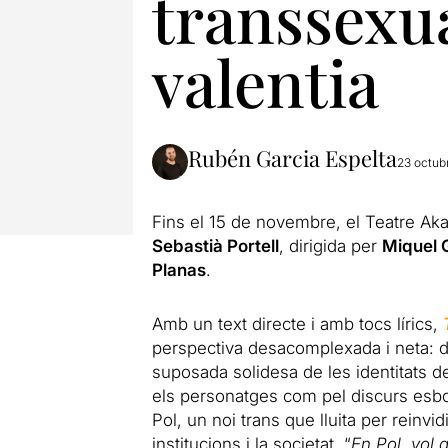
transsexua
valentia
Rubén Garcia Espelta
23 octub
Fins el 15 de novembre, el Teatre A
Sebastià Portell
, dirigida per
Miquel 
Planas
.
Amb un text directe i amb tocs lírics,
perspectiva desacomplexada i neta: d
suposada solidesa de les identitats de
els personatges com pel discurs esboja
Pol, un noi trans que lluita per reinvi
institucions i la societat. “
En Pol, vol 