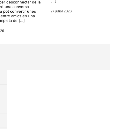
[…]
per desconnectar de la
erò una conversa
a pot convertir unes
27 juliol 2026
entre amics en una
ompleta de […]
026