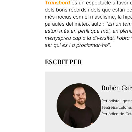
Transbord
és un espectacle a favor d
dels bons records i dels que estan pe
més nocius com el masclisme, la hipoc
paraules del mateix autor: “
En un temp
estan més en perill que mai, en plena
menyspreu cap a la diversitat, l’obra 
ser qui és i a proclamar-ho
“.
ESCRIT PER
Rubén Gar
Periodista i gest
TeatreBarcelona.
Periódico de Cat