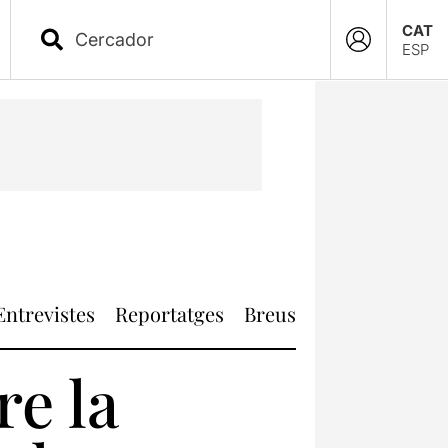
CAT
ESP
Entrevistes
Reportatges
Breus
re la