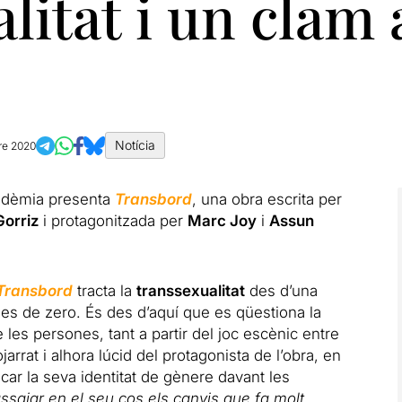
litat i un clam a
Notícia
re 2020
kadèmia presenta
Transbord
, una obra escrita per
Gorriz
i protagonitzada per
Marc Joy
i
Assun
Transbord
tracta la
transsexualitat
des d’una
es de zero. És des d’aquí que es qüestiona la
 les persones, tant a partir del joc escènic entre
rrat i alhora lúcid del protagonista de l’obra, en
dicar la seva identitat de gènere davant les
assajar en el seu cos els canvis que fa molt