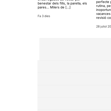
perfecte 
benestar dels fills, la parella, els
rutina, p
pares… Milers de […]
inoportun
vacances 
Fa 3 dies
revisió c
28 juliol 2