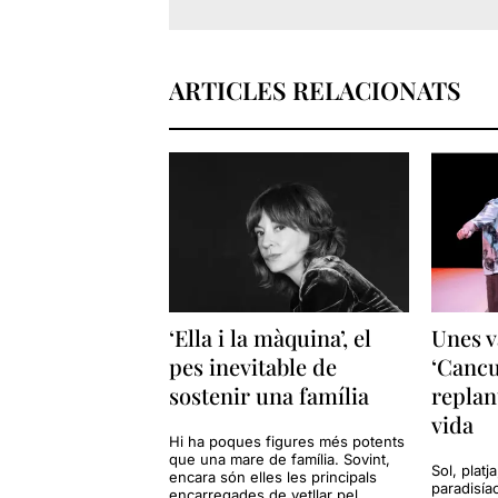
ARTICLES RELACIONATS
‘Ella i la màquina’, el
Unes v
pes inevitable de
‘Cancu
sostenir una família
replan
vida
Hi ha poques figures més potents
que una mare de família. Sovint,
Sol, platj
encara són elles les principals
paradisía
encarregades de vetllar pel