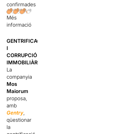
confirmades
Més
informació
GENTRIFICACIÓ
I
CORRUPCIÓ
IMMOBILIÀRIA
La
companyia
Mos
Maiorum
proposa,
amb
Gentry
,
qüestionar
la