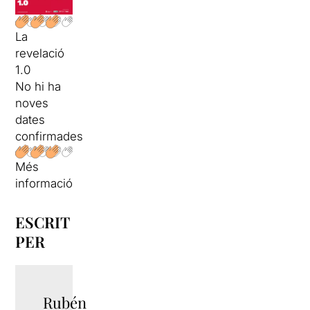
La
revelació
1.0
No hi ha
noves
dates
confirmades
Més
informació
ESCRIT
PER
Rubén
TWITTER