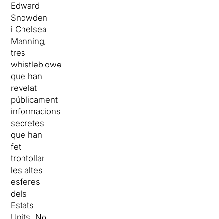
Edward
Snowden
i Chelsea
Manning,
tres
whistleblowers
que han
revelat
públicament
informacions
secretes
que han
fet
trontollar
les altes
esferes
dels
Estats
Units. No