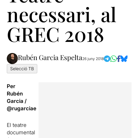
necessari, al
GREC 2018
Rubén Garcia Espelta
26 juny 2018
Selecció TB
Per
Rubén
Garcia /
@rugarciae
El teatre
documental