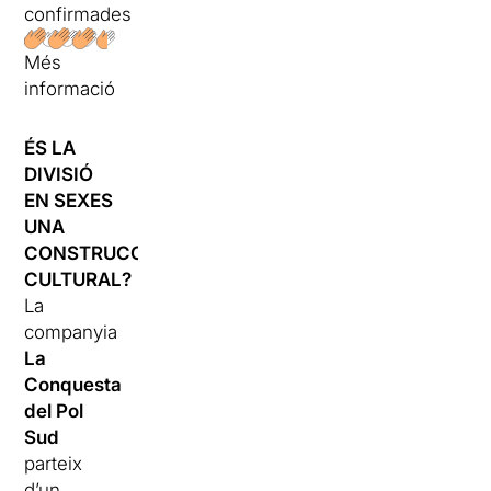
confirmades
Més
informació
ÉS LA
DIVISIÓ
EN SEXES
UNA
CONSTRUCCIÓ
CULTURAL?
La
companyia
La
Conquesta
del Pol
Sud
parteix
d’un