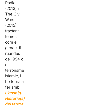
Radio
(2013) i
The Civil
Wars
(2015),
tractant
temes
com el
genocidi
ruandès
de 1994 o
el
terrorisme
islàmic, i
ho torna a
fer amb
L’assaig.
Històrie(s)
del teatre