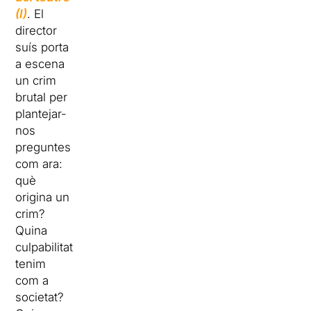
(I)
. El
director
suís porta
a escena
un crim
brutal per
plantejar-
nos
preguntes
com ara:
què
origina un
crim?
Quina
culpabilitat
tenim
com a
societat?