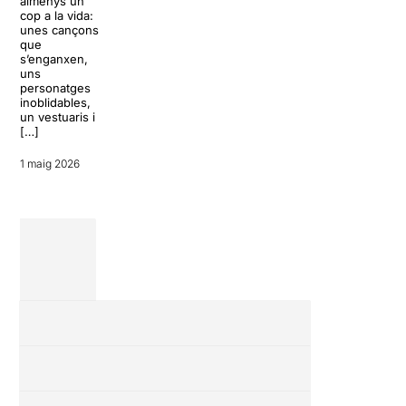
almenys un
pràcticament
cop a la vida:
21 abril 2026
sents respira
unes cançons
els actors, es
que
crea un ambi
s’enganxen,
molt especial,
uns
és on es po
personatges
trobar els
inoblidables,
muntatges m
un vestuaris i
singulars,
[…]
arriscats i […
1 maig 2026
15 febrer 2026