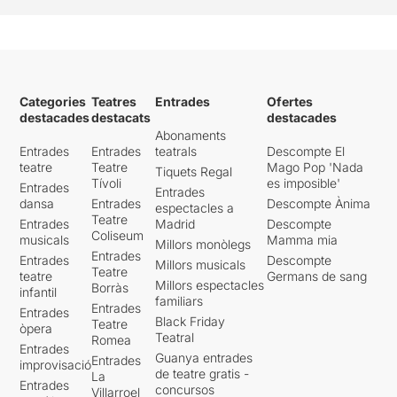
Categories
Teatres
Entrades
Ofertes
destacades
destacats
destacades
Abonaments
Entrades
Entrades
teatrals
Descompte El
teatre
Teatre
Mago Pop 'Nada
Tiquets Regal
Tívoli
es imposible'
Entrades
Entrades
dansa
Entrades
Descompte Ànima
espectacles a
Teatre
Entrades
Madrid
Descompte
Coliseum
musicals
Mamma mia
Millors monòlegs
Entrades
Entrades
Descompte
Millors musicals
Teatre
teatre
Germans de sang
Millors espectacles
Borràs
infantil
familiars
Entrades
Entrades
Black Friday
Teatre
òpera
Teatral
Romea
Entrades
Guanya entrades
Entrades
improvisació
de teatre gratis -
La
Entrades
concursos
Villarroel