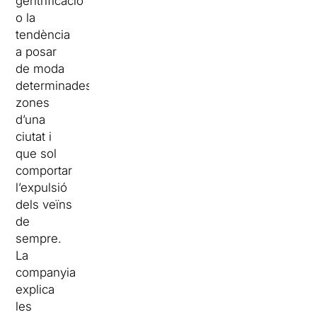
gentrificació
o la
tendència
a posar
de moda
determinades
zones
d’una
ciutat i
que sol
comportar
l’expulsió
dels veïns
de
sempre.
La
companyia
explica
les