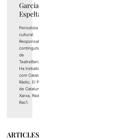
Garcia
Espelta
Periodista i gestor
cultural.
Responsable de
continguts editorials
de
TeatreBarcelona.com
Ha treballat a mitjans
com Catalunya
Ràdio, El Periódico
de Catalunya, La
Xarxa, Ràdio 4 o
Rac1.
ARTICLES