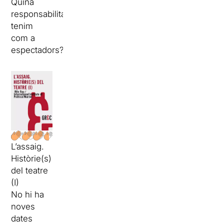
Quina
responsabilitat
tenim
com a
espectadors?
L’assaig.
Històrie(s)
del teatre
(I)
No hi ha
noves
dates