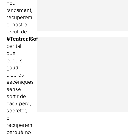
nou
tancament,
recuperem
el nostre
recull de
#TeatrealSofà
per tal
que
puguis
gaudir
d’obres
escèniques
sense
sortir de
casa però,
sobretot,
el
recuperem
perquè no