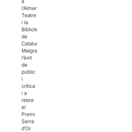
a
l’Almeria
Teatre
i la
Biblioteca
de
Catalunya.
Malgrat
l’èxit
de
públic
i
crítica
i a
rebre
el
Premi
Serra
d’Or