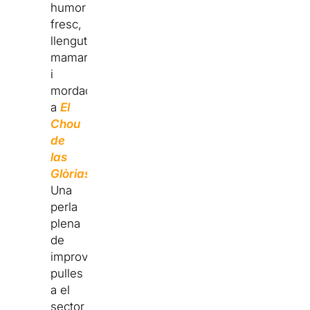
humor
fresc,
llengut,
mamarratxo
i
mordaç
a
El
Chou
de
las
Glòrias
.
Una
perla
plena
de
improvisació,
pulles
a el
sector