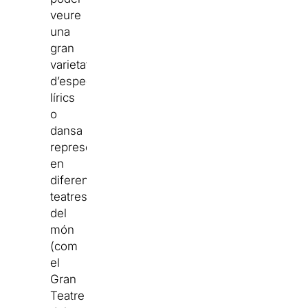
veure
una
gran
varietat
d’espectacles
lírics
o
dansa
representats
en
diferents
teatres
del
món
(com
el
Gran
Teatre