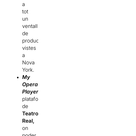
a
tot
un
ventall
de
produccions
vistes
a
Nova
York.
My
Opera
Player
:
plataforma
de
Teatro
Real,
on
poder