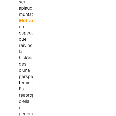
seu
aplaudit
muntatge
Matria
,
un
espectacle
que
reivindica
la
història
des
d’una
perspectiva
feminista.
Es
reapropia
d’ella
i
genera