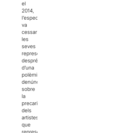
el
2014,
l’espectacle
va
cessar
les
seves
representacions
després
d’una
polèmica
denúncia
sobre
la
precarització
dels
artistes
que
representen