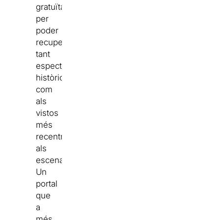
gratuïta,
per
poder
recuperar
tant
espectacles
històrics
com
als
vistos
més
recentment
als
escenaris.
Un
portal
que
a
més