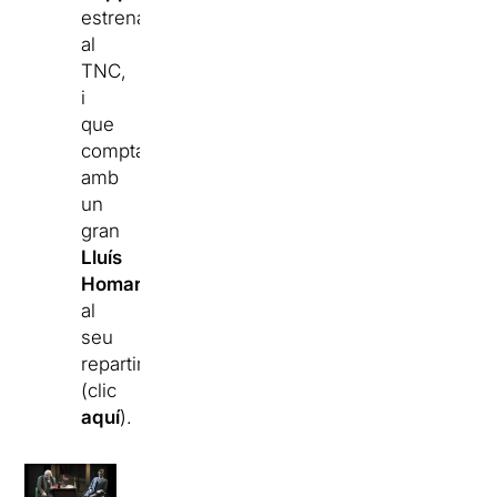
estrenada
al
TNC,
i
que
compta
amb
un
gran
Lluís
Homar
al
seu
repartiment
(clic
aquí
).