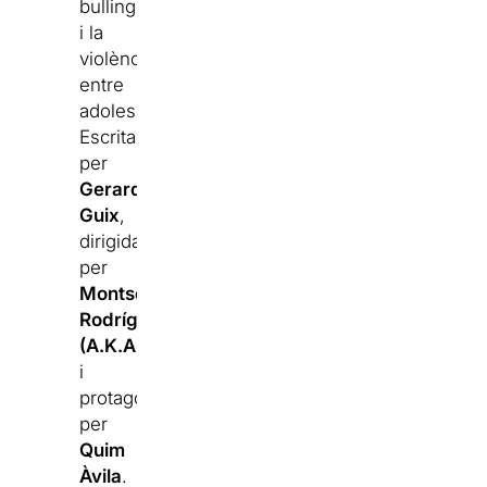
bulling
i la
violència
entre
adolescents.
Escrita
per
Gerard
Guix
,
dirigida
per
Montse
Rodríguez
(A.K.A.)
i
protagonitzada
per
Quim
Àvila
.