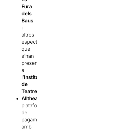
Fura
dels
Baus
i
altres
espectacles
que
s’han
presentat
a
l’
Institut
de
Teatre
.
Alltheater
:
plataforma
de
pagament,
amb