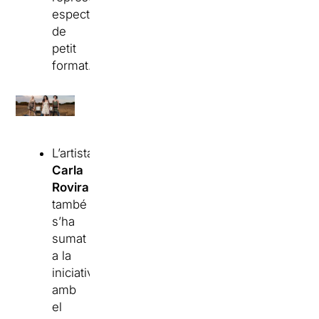
espectacles
de
petit
format.
L’artista
Carla
Rovira
també
s’ha
sumat
a la
iniciativa
amb
el