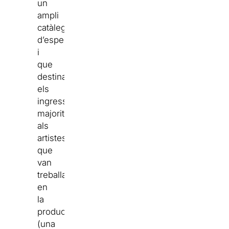
un
ampli
catàleg
d’espectacles
i
que
destina
els
ingressos,
majoritàriament,
als
artistes
que
van
treballar
en
la
producció
(una