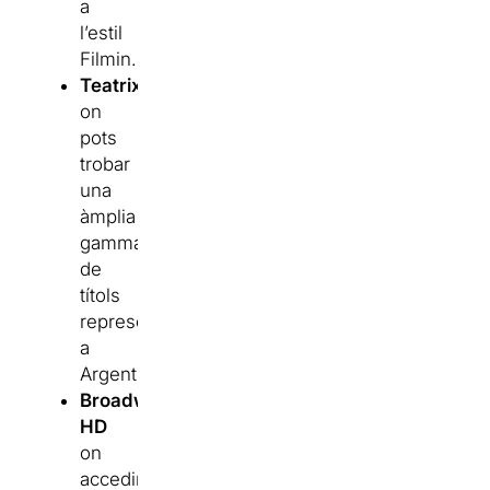
a
l’estil
Filmin.
Teatrix
on
pots
trobar
una
àmplia
gamma
de
títols
representats
a
Argentina.
Broadway
HD
on
accedir