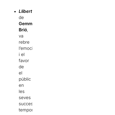
Llibert
,
de
Gemma
Brió
,
va
rebre
l’emoció
i el
favor
de
el
públic
en
les
seves
successives
temporades