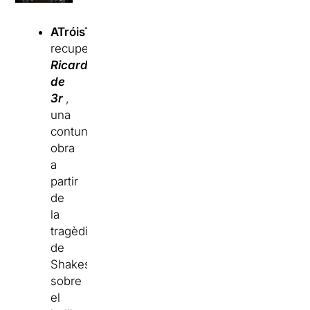
ATróisTeatre
recupera
Ricard
de
3r
,
una
contundent
obra
a
partir
de
la
tragèdia
de
Shakespeare,
sobre
el