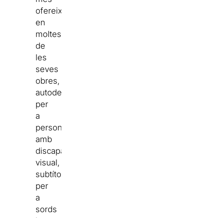
ofereix,
en
moltes
de
les
seves
obres,
autodescripció
per
a
persones
amb
discapacitat
visual,
subtítols
per
a
sords