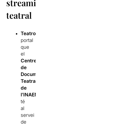
streaming
teatral
Teatroteca
:
portal
que
el
Centre
de
Documentació
Teatral
de
l’INAEM
té
al
servei
de