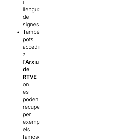
i
llengua
de
signes.
També
pots
accedir
a
l’
Arxiu
de
RTVE
on
es
poden
recuperar,
per
exemple,
els
famosos