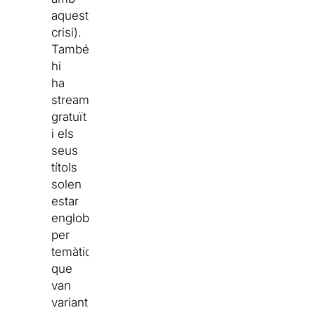
aquesta
crisi).
També
hi
ha
streaming
gratuït
i els
seus
títols
solen
estar
englobats
per
temàtiques
que
van
variant,