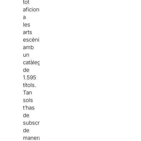
tot
aficionat
a
les
arts
escèniques
amb
un
catàleg
de
1.595
títols.
Tan
sols
t’has
de
subscriure’t,
de
manera