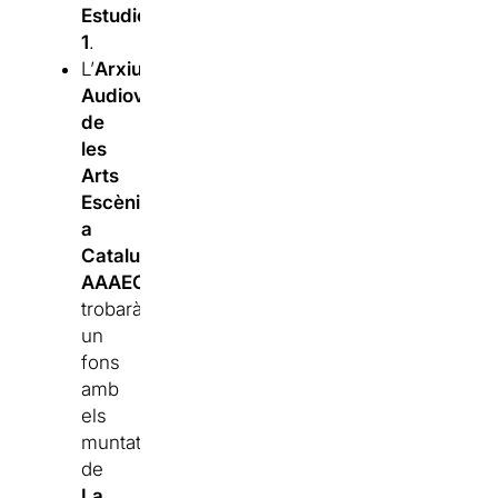
Estudio
1
.
L’
Arxiu
Audiovisual
de
les
Arts
Escèniques
a
Catalunya
AAAEC
,
trobaràs
un
fons
amb
els
muntatges
de
La