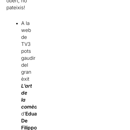
obert, no
pateixis!
A la
web
de
TV3
pots
gaudir
del
gran
èxit
L’art
de
la
comèdia
d’
Eduardo
De
Filippo
,