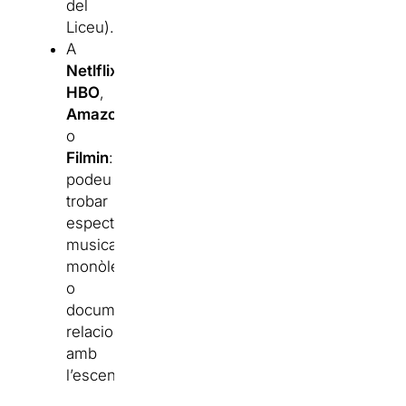
del
Liceu).
A
Netlflix
,
HBO
,
AmazonPrime
o
Filmin
:
podeu
trobar
espectacles,
musicals,
monòlegs
o
documentals
relacionats
amb
l’escena.