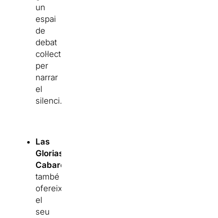
un
espai
de
debat
col·lectiu
per
narrar
el
silenci.
Las
Glorias
Cabareteras
també
ofereixen
el
seu