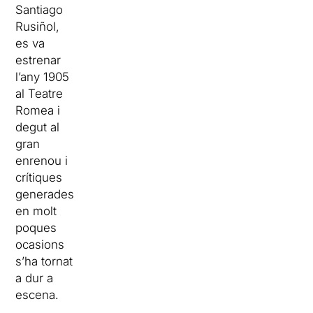
Santiago
Rusiñol,
es va
estrenar
l’any 1905
al Teatre
Romea i
degut al
gran
enrenou i
crítiques
generades
en molt
poques
ocasions
s’ha tornat
a dur a
escena.