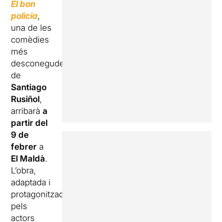
El bon
policia
,
una de les
comèdies
més
desconegudes
de
Santiago
Rusiñol
,
arribarà
a
partir del
9 de
febrer
a
El Maldà
.
L’obra,
adaptada i
protagonitzada
pels
actors