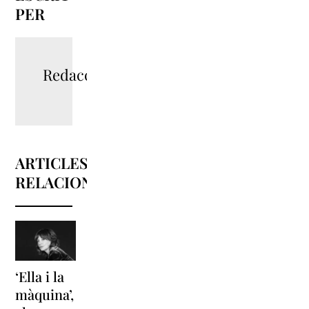
PER
Redacció
ARTICLES
RELACIONATS
‘Ella i la
‘Sonrisas
Unes
màquina’,
y
vacances a