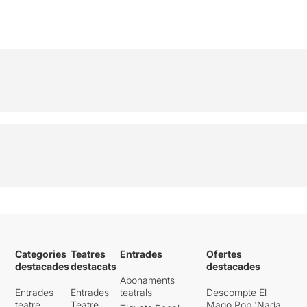
Categories
Teatres
Entrades
Ofertes
destacades
destacats
destacades
Abonaments
Entrades
Entrades
teatrals
Descompte El
teatre
Teatre
Mago Pop 'Nada