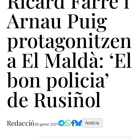
Ricard Farré i
Arnau Puig
protagonitzen
a El Maldà: ‘El
bon policia’
de Rusiñol
Redacció
Notícia
29 gener 2021