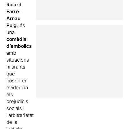
Ricard
Farré
i
Arnau
Puig
, és
una
comèdia
d’embolics
amb
situacions
hilarants
que
posen en
evidència
els
prejudicis
socials i
l’arbitrarietat
de la