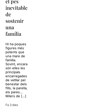
el pes
lágrimas’
‘Cancun’
inevitable
torna a
per
de
Barcelona
replantejar
sostenir
tota una
La música
una
vida
tornarà a
família
omplir la casa
dels Von
Sol, platja,
Trapp.
còctels i un
Hi ha poques
Sonrisas y
resort
figures més
lágrimas, un
paradisíac.
potents que
dels grans
L’escenari
una mare de
clàssics de la
sembla perfecte
família.
història del
per
Sovint, encara
teatre musical,
desconnectar
són elles les
arribarà al
de la rutina,
principals
Teatre Apolo
però una
encarregades
del 17 al […]
conversa
de vetllar pel
inoportuna pot
benestar dels
27 juliol 2026
convertir unes
fills, la parella,
vacances entre
els pares…
amics en una
Milers de […]
revisió completa
de […]
Fa 3 dies