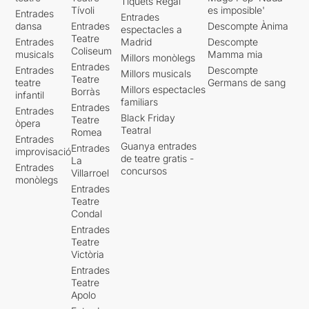
Tiquets Regal
Tívoli
es imposible'
Entrades
Entrades
dansa
Entrades
Descompte Ànima
espectacles a
Teatre
Entrades
Madrid
Descompte
Coliseum
musicals
Mamma mia
Millors monòlegs
Entrades
Entrades
Descompte
Millors musicals
Teatre
teatre
Germans de sang
Millors espectacles
Borràs
infantil
familiars
Entrades
Entrades
Black Friday
Teatre
òpera
Teatral
Romea
Entrades
Guanya entrades
Entrades
improvisació
de teatre gratis -
La
Entrades
concursos
Villarroel
monòlegs
Entrades
Teatre
Condal
Entrades
Teatre
Victòria
Entrades
Teatre
Apolo