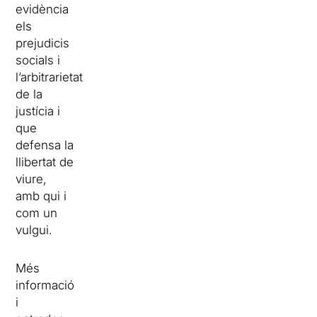
evidència
els
prejudicis
socials i
l’arbitrarietat
de la
justícia i
que
defensa la
llibertat de
viure,
amb qui i
com un
vulgui.
Més
informació
i