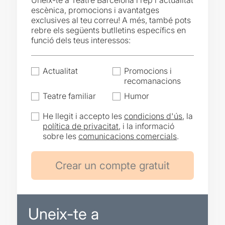
Uneix-te a Teatre Barcelona i rep l'actualitat
escènica, promocions i avantatges
exclusives al teu correu! A més, també pots
rebre els següents butlletins específics en
funció dels teus interessos:
Actualitat
Promocions i
recomanacions
Teatre familiar
Humor
He llegit i accepto les
condicions d'ús
, la
política de privacitat
, i la informació
sobre les
comunicacions comercials
.
Uneix-te a