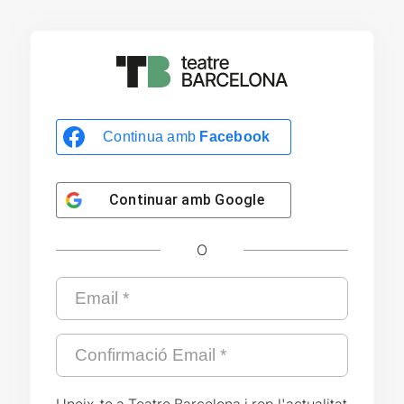
Continua amb
Facebook
Continuar amb
Google
O