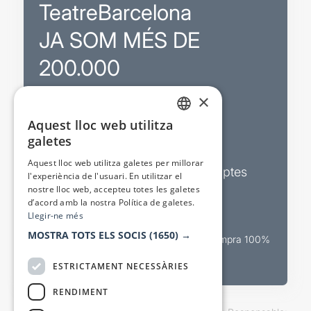
TeatreBarcelona
JA SOM MÉS DE
200.000
×
Promocions
Aquest lloc web utilitza
CATALAN
galetes
Sortejos exclusius
SPANISH
Aquest lloc web utilitza galetes per millorar
Butlletins d’actualitat i descomptes
l'experiència de l'usuari. En utilitzar el
nostre lloc web, accepteu totes les galetes
Valora espectacles
d’acord amb la nostra Política de galetes.
Llegir-ne més
MOSTRA TOTS ELS SOCIS
(1650) →
Canal oficial de venda teatral Compra 100%
segura
ESTRICTAMENT NECESSÀRIES
RENDIMENT