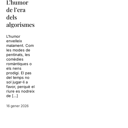
El
L’humor
nova
moviment
de l’era
onada
com a
dels
invenció
algorismes
El repte
que té al
davant
Arriba la
L’humor
Leticia
sisena
envelleix
Martín en
producció del
malament. Com
el seu
Mercat de les
les modes de
primer any
Flors, Cèl·lula
pentinats, les
com a
#6, aquella
comèdies
directora
idea reeixida
romàntiques o
del Grec
que Àngels
els nens
és
Margarit,
prodigi. El pas
majúscul.
anterior
del temps no
Els vuit
directora
sol jugar-li a
anys de
artística, va
favor, perquè el
Cesc
tenir per
riure es nodreix
Casadesús
acompanyar
de […]
van deixar
companyies
molt bona
del país a
[…]
16 gener 2026
construir
peces […]
3 juny 2025
29 setembre
2025