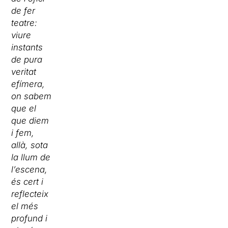
de fer
teatre:
viure
instants
de pura
veritat
efímera,
on sabem
que el
que diem
i fem,
allà, sota
la llum de
l’escena,
és cert i
reflecteix
el més
profund i