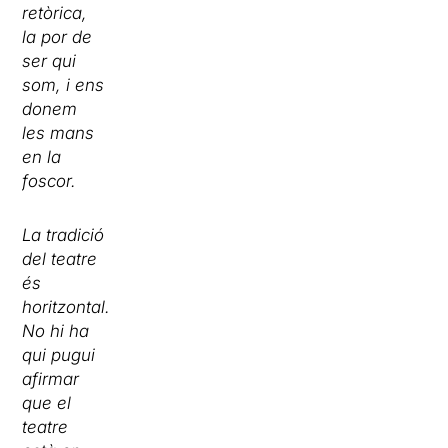
retòrica,
la por de
ser qui
som, i ens
donem
les mans
en la
foscor.
La tradició
del teatre
és
horitzontal.
No hi ha
qui pugui
afirmar
que el
teatre