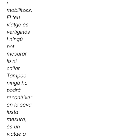
i
mobilitzes.
El teu
viatge és
vertiginós
i ningú
pot
mesurar-
lo ni
callar.
Tampoc
ningú ho
podrà
reconèixer
en la seva
justa
mesura,
és un
viatge a