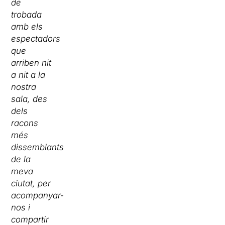
de
trobada
amb els
espectadors
que
arriben nit
a nit a la
nostra
sala, des
dels
racons
més
dissemblants
de la
meva
ciutat, per
acompanyar-
nos i
compartir