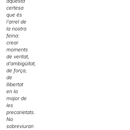
aquesta
certesa
que és
l’arrel de
la nostra
feina:
crear
moments
de veritat,
d’ambigüitat,
de força,
de
llibertat
en la
major de
les
precarietats.
No
sobreviuran