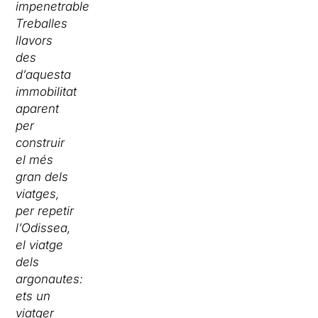
impenetrable.
Treballes
llavors
des
d’aquesta
immobilitat
aparent
per
construir
el més
gran dels
viatges,
per repetir
l’Odissea,
el viatge
dels
argonautes:
ets un
viatger