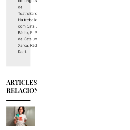
continguts editorials
de
TeatreBarcelona.com
Ha treballat a mitjans
com Catalunya
Ràdio, El Periódico
de Catalunya, La
Xarxa, Ràdio 4 o
Rac1.
ARTICLES
RELACIONATS
La