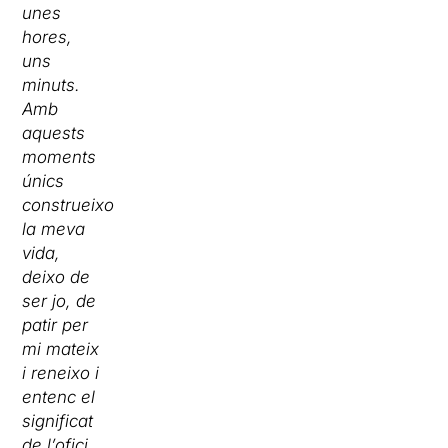
unes
hores,
uns
minuts.
Amb
aquests
moments
únics
construeixo
la meva
vida,
deixo de
ser jo, de
patir per
mi mateix
i reneixo i
entenc el
significat
de l’ofici