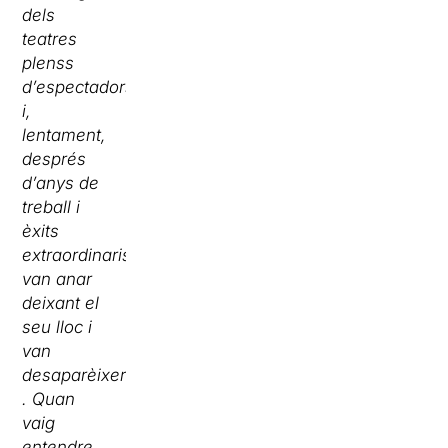
dels
teatres
plenss
d’espectadors
i,
lentament,
després
d’anys de
treball i
èxits
extraordinaris,
van anar
deixant el
seu lloc i
van
desaparèixer
. Quan
vaig
entendre