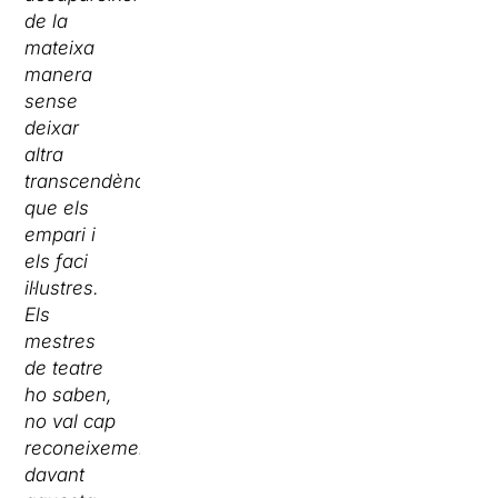
de la
mateixa
manera
sense
deixar
altra
transcendència
que els
empari i
els faci
il·lustres.
Els
mestres
de teatre
ho saben,
no val cap
reconeixement
davant