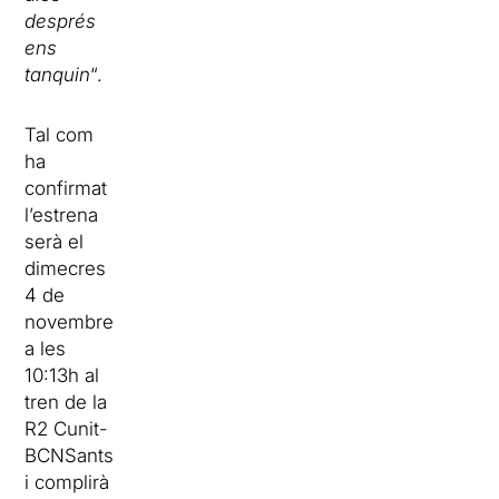
després
ens
tanquin
“.
Tal com
ha
confirmat
l’estrena
serà el
dimecres
4 de
novembre
a les
10:13h al
tren de la
R2 Cunit-
BCNSants
i complirà