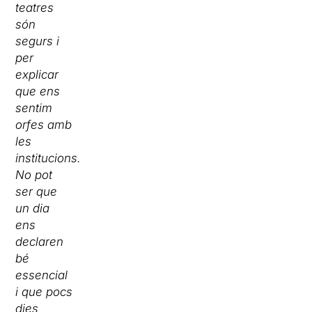
teatres
són
segurs i
per
explicar
que ens
sentim
orfes amb
les
institucions.
No pot
ser que
un dia
ens
declaren
bé
essencial
i que pocs
dies