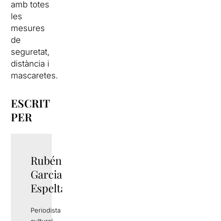
amb totes
les
mesures
de
seguretat,
distància i
mascaretes.
ESCRIT
PER
Rubén
TWITTER
Garcia
Espelta
Periodista i gestor
cultural.