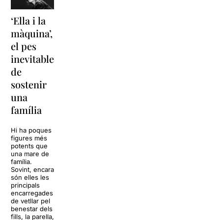
‘Ella i la
‘Sonrisas
Unes
màquina’,
y
vacances a
el pes
lágrimas’
‘Cancun’
inevitable
torna a
per
de
Barcelona
replantejar
sostenir
tota una
La música
una
vida
tornarà a
família
omplir la casa
dels Von
Sol, platja,
Trapp.
còctels i un
Hi ha poques
Sonrisas y
resort
figures més
lágrimas, un
paradisíac.
potents que
dels grans
L’escenari
una mare de
clàssics de la
sembla perfecte
família.
història del
per
Sovint, encara
teatre musical,
desconnectar
són elles les
arribarà al
de la rutina,
principals
Teatre Apolo
però una
encarregades
del 17 al […]
conversa
de vetllar pel
inoportuna pot
benestar dels
27 juliol 2026
convertir unes
fills, la parella,