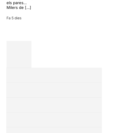
vacances entre
els pares…
amics en una
Milers de […]
revisió completa
de […]
Fa 5 dies
28 juliol 2026