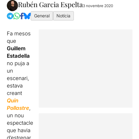
Rubén Garcia Espelta
3 novembre 2020
General
Notícia
Fa mesos
que
Guillem
Estadella
no puja a
un
escenari,
estava
creant
Quin
Pollastre
,
un nou
espectacle
que havia
d’estrenar