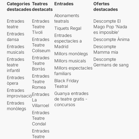
Categories
Teatres
Entrades
Ofertes
destacades
destacats
destacades
Abonaments
Entrades
Entrades
teatrals
Descompte El
teatre
Teatre
Mago Pop 'Nada
Tiquets Regal
Tívoli
es imposible'
Entrades
Entrades
dansa
Entrades
Descompte Ànima
espectacles a
Teatre
Entrades
Madrid
Descompte
Coliseum
musicals
Mamma mia
Millors monòlegs
Entrades
Entrades
Descompte
Millors musicals
Teatre
teatre
Germans de sang
Millors espectacles
Borràs
infantil
familiars
Entrades
Entrades
Black Friday
Teatre
òpera
Teatral
Romea
Entrades
Guanya entrades
Entrades
improvisació
de teatre gratis -
La
Entrades
concursos
Villarroel
monòlegs
Entrades
Teatre
Condal
Entrades
Teatre