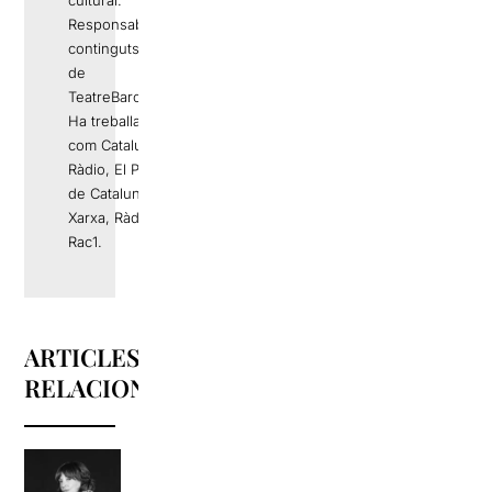
Responsable de
continguts editorials
de
TeatreBarcelona.com
Ha treballat a mitjans
com Catalunya
Ràdio, El Periódico
de Catalunya, La
Xarxa, Ràdio 4 o
Rac1.
ARTICLES
RELACIONATS