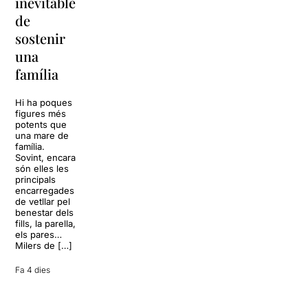
inevitable
torna a
per
de
Barcelona
replantejar
sostenir
tota una
La música
una
vida
tornarà a
família
omplir la casa
dels Von
Sol, platja,
Trapp.
còctels i un
Hi ha poques
Sonrisas y
resort
figures més
lágrimas, un
paradisíac.
potents que
dels grans
L’escenari
una mare de
clàssics de la
sembla perfecte
família.
història del
per
Sovint, encara
teatre musical,
desconnectar
són elles les
arribarà al
de la rutina,
principals
Teatre Apolo
però una
encarregades
del 17 al […]
conversa
de vetllar pel
inoportuna pot
benestar dels
27 juliol 2026
convertir unes
fills, la parella,
vacances entre
els pares…
amics en una
Milers de […]
revisió completa
de […]
Fa 4 dies
28 juliol 2026