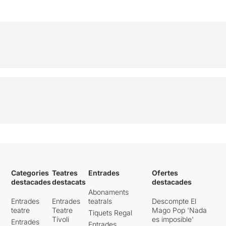
Categories
Teatres
Entrades
Ofertes
destacades
destacats
destacades
Abonaments
Entrades
Entrades
teatrals
Descompte El
teatre
Teatre
Mago Pop 'Nada
Tiquets Regal
Tívoli
es imposible'
Entrades
Entrades