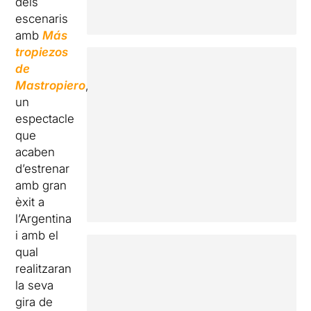
dels
escenaris
amb
Más
tropiezos
de
Mastropiero
,
un
espectacle
que
acaben
d’estrenar
amb gran
èxit a
l’Argentina
i amb el
qual
realitzaran
la seva
gira de