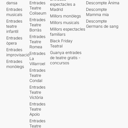
dansa
Entrades
Descompte Ànima
espectacles a
Teatre
Entrades
Madrid
Descompte
Coliseum
musicals
Mamma mia
Millors monòlegs
Entrades
Entrades
Descompte
Millors musicals
Teatre
teatre
Germans de sang
Millors espectacles
Borràs
infantil
familiars
Entrades
Entrades
Black Friday
Teatre
òpera
Teatral
Romea
Entrades
Guanya entrades
Entrades
improvisació
de teatre gratis -
La
Entrades
concursos
Villarroel
monòlegs
Entrades
Teatre
Condal
Entrades
Teatre
Victòria
Entrades
Teatre
Apolo
Entrades
Teatre