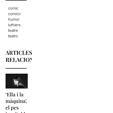
comic
comico
humor
luthiers
teatre
teatro
ARTICLES
RELACIONATS
‘Ella i la
‘Sonrisas
Unes
màquina’,
y
vacances a
el pes
lágrimas’
‘Cancun’