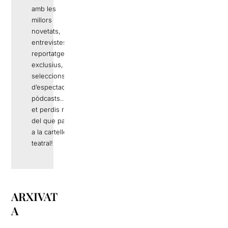
amb les
millors
novetats,
entrevistes,
reportatges
exclusius,
seleccions
d’espectacles,
pòdcasts… No
et perdis res
del que passa
a la cartellera
teatral!
ARXIVAT
A