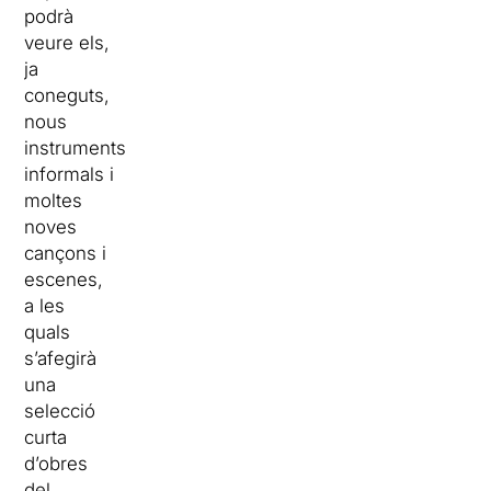
podrà
veure els,
ja
coneguts,
nous
instruments
informals i
moltes
noves
cançons i
escenes,
a les
quals
s’afegirà
una
selecció
curta
d’obres
del