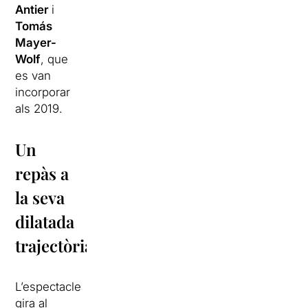
Antier
i
Tomás
Mayer-
Wolf
, que
es van
incorporar
als 2019.
Un
repàs a
la seva
dilatada
trajectòria
L’espectacle
gira al