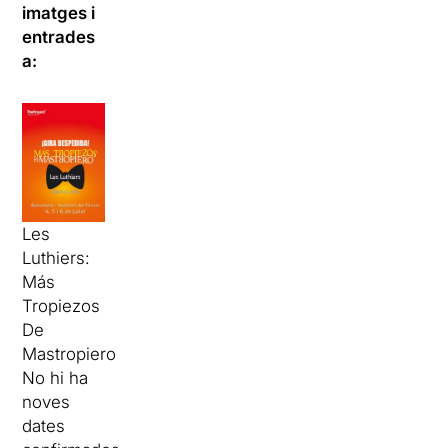
imatges i
entrades
a:
Les
Luthiers:
Más
Tropiezos
De
Mastropiero
No hi ha
noves
dates