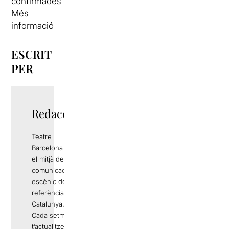
confirmades
Més
informació
ESCRIT
PER
Redacció
Teatre
Barcelona és
el mitjà de
comunicació
escènic de
referència a
Catalunya.
Cada setmana
t’actualitzem