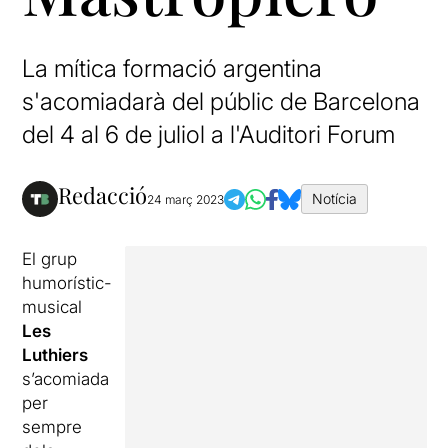
La mítica formació argentina
s'acomiadarà del públic de Barcelona
del 4 al 6 de juliol a l'Auditori Forum
Redacció
Notícia
24 març 2023
El grup
humorístic-
musical
Les
Luthiers
s’acomiada
per
sempre