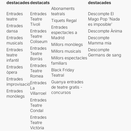
destacades
destacats
destacades
Abonaments
Entrades
Entrades
teatrals
Descompte El
teatre
Teatre
Mago Pop 'Nada
Tiquets Regal
Tívoli
es imposible'
Entrades
Entrades
dansa
Entrades
Descompte Ànima
espectacles a
Teatre
Entrades
Madrid
Descompte
Coliseum
musicals
Mamma mia
Millors monòlegs
Entrades
Entrades
Descompte
Millors musicals
Teatre
teatre
Germans de sang
Millors espectacles
Borràs
infantil
familiars
Entrades
Entrades
Black Friday
Teatre
òpera
Teatral
Romea
Entrades
Guanya entrades
Entrades
improvisació
de teatre gratis -
La
Entrades
concursos
Villarroel
monòlegs
Entrades
Teatre
Condal
Entrades
Teatre
Victòria