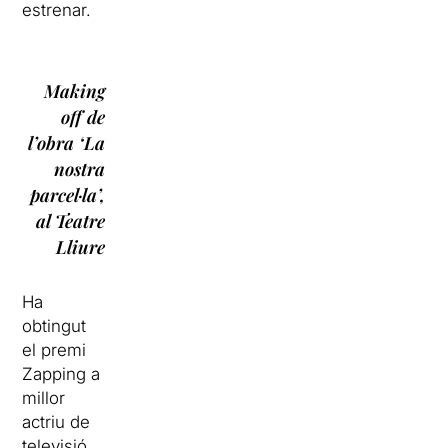
estrenar.
Making
off de
l’obra ‘La
nostra
parcel·la’,
al Teatre
Lliure
Ha
obtingut
el premi
Zapping a
millor
actriu de
televisió