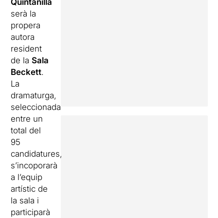
Quintanilla
serà la
propera
autora
resident
de la
Sala
Beckett
.
La
dramaturga,
seleccionada
entre un
total del
95
candidatures,
s’incoporarà
a l’equip
artístic de
la sala i
participarà