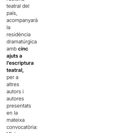
teatral del
país,
acompanyarà
la
residència
dramatúrgica
amb
cinc
ajuts a
l’escriptura
teatral,
per a
altres
autors i
autores
presentats
en la
mateixa
convocatòria: