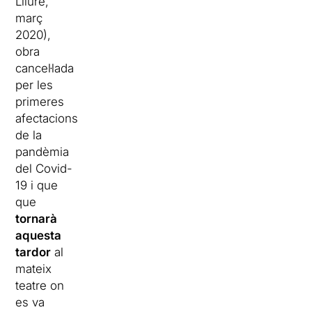
Lliure,
març
2020),
obra
cancel·lada
per les
primeres
afectacions
de la
pandèmia
del Covid-
19 i que
que
tornarà
aquesta
tardor
al
mateix
teatre on
es va