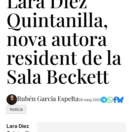
Lara Díez
Quintanilla,
nova autora
resident de la
Sala Beckett
Rubén Garcia Espelta
26 maig 2020
Notícia
Lara Díez