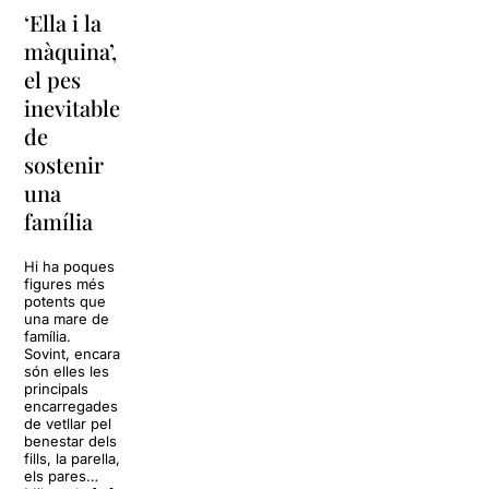
‘Ella i la
‘Sonrisas
Unes
màquina’,
y
vacances a
el pes
lágrimas’
‘Cancun’
inevitable
torna a
per
de
Barcelona
replantejar
sostenir
tota una
La música
una
vida
tornarà a
família
omplir la casa
dels Von
Sol, platja,
Trapp.
còctels i un
Hi ha poques
Sonrisas y
resort
figures més
lágrimas, un
paradisíac.
potents que
dels grans
L’escenari
una mare de
clàssics de la
sembla perfecte
família.
història del
per
Sovint, encara
teatre musical,
desconnectar
són elles les
arribarà al
de la rutina,
principals
Teatre Apolo
però una
encarregades
del 17 al […]
conversa
de vetllar pel
inoportuna pot
benestar dels
27 juliol 2026
convertir unes
fills, la parella,
vacances entre
els pares…