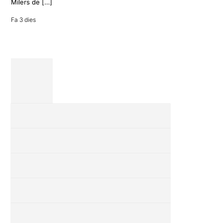
amics en una
Milers de […]
revisió completa
de […]
Fa 3 dies
28 juliol 2026