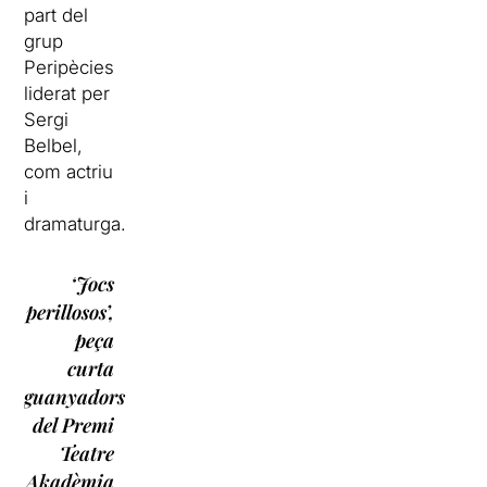
part del
grup
Peripècies
liderat per
Sergi
Belbel,
com actriu
i
dramaturga.
‘Jocs
perillosos’,
peça
curta
guanyadors
del Premi
Teatre
Akadèmia