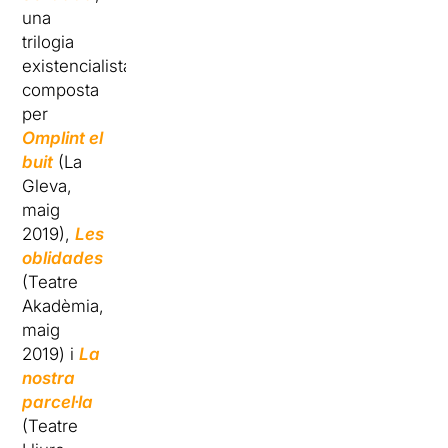
una
trilogia
existencialista
composta
per
Omplint el
buit
(La
Gleva,
maig
2019),
Les
oblidades
(Teatre
Akadèmia,
maig
2019) i
La
nostra
parcel·la
(Teatre