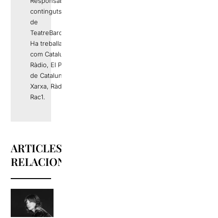
Responsable de
continguts editorials
de
TeatreBarcelona.com
Ha treballat a mitjans
com Catalunya
Ràdio, El Periódico
de Catalunya, La
Xarxa, Ràdio 4 o
Rac1.
ARTICLES
RELACIONATS