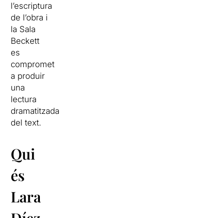
l’escriptura
de l’obra i
la Sala
Beckett
es
compromet
a produir
una
lectura
dramatitzada
del text.
Qui
és
Lara
Díez