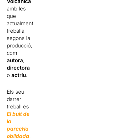
Volcànica
amb les
que
actualment
treballa,
segons la
producció,
com
autora
,
directora
o
actriu
.
Els seu
darrer
treball és
El buit de
la
parcel·la
oblidada
,