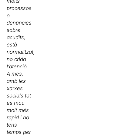
molts
processos
o
denúncies
sobre
acudits,
està
normalitzat,
no crida
l’atenció.
A més,
amb les
xarxes
socials tot
es mou
molt més
ràpid i no
tens
temps per