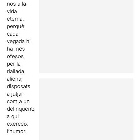
nos a la
vida
eterna,
perquè
cada
vegada hi
ha més
ofesos
per la
riallada
aliena,
disposats
a jutjar
com a un
delinqüent:
a qui
exerceix
l’humor.