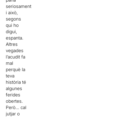
parla
seriosament
i això,
segons
qui ho
digui,
espanta.
Altres
vegades
l’acudit fa
mal
perquè la
teva
història té
algunes
ferides
obertes.
Però… cal
jutjar o