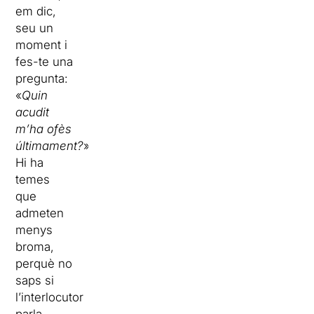
em dic,
seu un
moment i
fes-te una
pregunta:
«
Quin
acudit
m’ha ofès
últimament?
».
Hi ha
temes
que
admeten
menys
broma,
perquè no
saps si
l’interlocutor