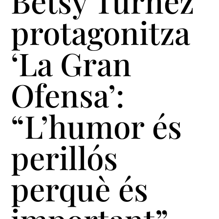
Betsy Túrnez
protagonitza
‘La Gran
Ofensa’:
“L’humor és
perillós
perquè és