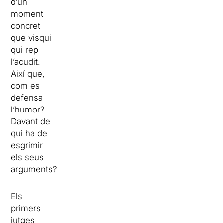
d’un
moment
concret
que visqui
qui rep
l’acudit.
Així que,
com es
defensa
l’humor?
Davant de
qui ha de
esgrimir
els seus
arguments?
Els
primers
jutges