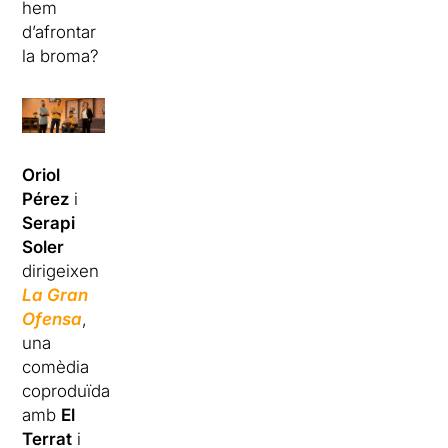
hem
d’afrontar
la broma?
Oriol
Pérez
i
Serapi
Soler
dirigeixen
La Gran
Ofensa
,
una
comèdia
coproduïda
amb
El
Terrat
i