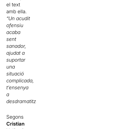
el text
amb ella.
“Un acudit
ofensiu
acaba
sent
sanador,
ajudat a
suportar
una
situació
complicada,
t’ensenya
a
desdramatitzar”.
Segons
Cristian