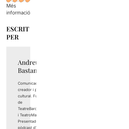
Més
informació
ESCRIT
PER
Andreu Rami
Bastante
Comunicador,
creador i productor
cultural. Fundador
de
TeatreBarcelona.com
i TeatroMadrid.com.
Presentador del
pòdcast d’arts