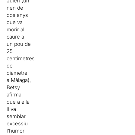
Julen (un
nen de
dos anys
que va
morir al
caure a
un pou de
25
centímetres
de
diàmetre
a Màlaga),
Betsy
afirma
que a ella
li va
semblar
excessiu
l’humor