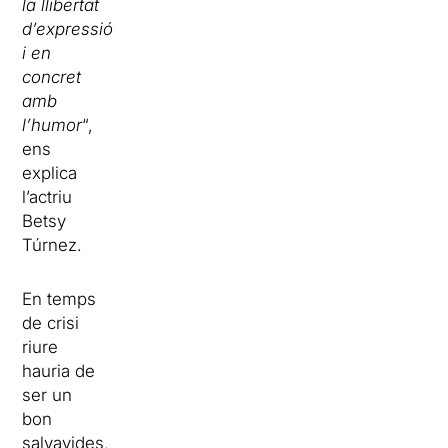
la llibertat
d’expressió
i en
concret
amb
l’humor
“,
ens
explica
l’actriu
Betsy
Túrnez.
En temps
de crisi
riure
hauria de
ser un
bon
salvavides,