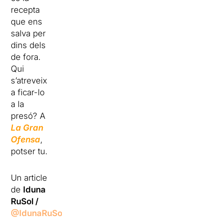
recepta
que ens
salva per
dins dels
de fora.
Qui
s’atreveix
a ficar-lo
a la
presó? A
La Gran
Ofensa
,
potser tu.
Un article
de
Iduna
RuSol /
@IdunaRuSol