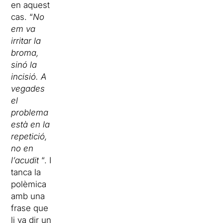
en aquest
cas. “
No
em va
irritar la
broma,
sinó la
incisió. A
vegades
el
problema
està en la
repetició,
no en
l’acudit
“. I
tanca la
polèmica
amb una
frase que
li va dir un