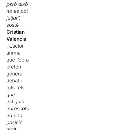
però això
no es pot
jutjar”,
sosté
Cristian
València
,
. L’actor
afirma
que l’obra
pretén
generar
debat i
tots
“els
que
estiguin
enroscats
en una
posició
molt