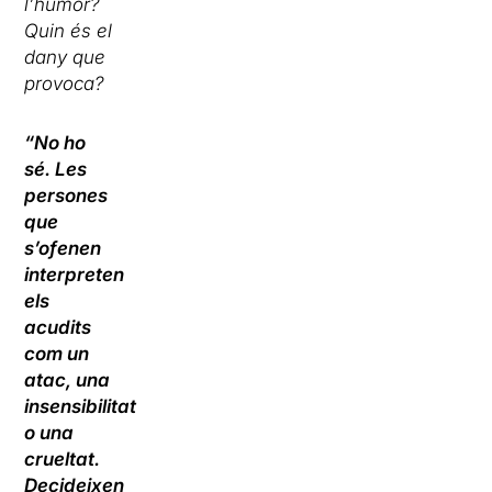
l’humor?
Quin és el
dany que
provoca?
“No ho
sé. Les
persones
que
s’ofenen
interpreten
els
acudits
com un
atac, una
insensibilitat
o una
crueltat.
Decideixen