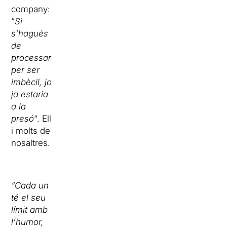
company:
“
Si
s’hagués
de
processar
per ser
imbècil, jo
ja estaria
a la
presó
“. Ell
i molts de
nosaltres.
“Cada un
té el seu
límit amb
l’humor,