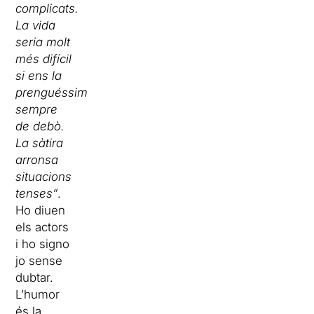
complicats.
La vida
seria molt
més difícil
si ens la
prenguéssim
sempre
de debò.
La sàtira
arronsa
situacions
tenses”
.
Ho diuen
els actors
i ho signo
jo sense
dubtar.
L’humor
és la