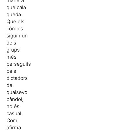
manera
que cala i
queda.
Que els
còmics
siguin un
dels
grups
més
perseguits
pels
dictadors
de
qualsevol
bàndol,
no és
casual.
Com
afirma