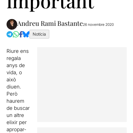
important”
Andreu Rami Bastante
26 novembre 2020
Notícia
Riure ens
regala
anys de
vida, o
això
diuen.
Però
haurem
de buscar
un altre
elixir per
apropar-