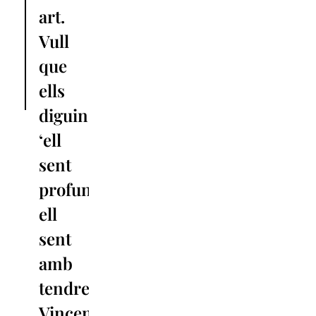
art.
Vull
que
ells
diguin
‘ell
sent
profundament,
ell
sent
amb
tendresa’»
Vincent