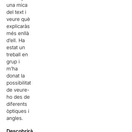
una mica
del text i
veure què
explicaràs
més enllà
d’ell. Ha
estat un
treball en
grup i
m’ha
donat la
possibilitat
de veure-
ho des de
diferents
òptiques i
angles.
Descobrirà