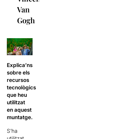
Van
Gogh
Explica’ns
sobre els
recursos
tecnològics
que heu
utilitzat
en aquest
muntatge.
S’ha
utilitzat