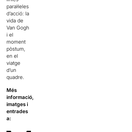
paral·leles
d’acció: la
vida de
Van Gogh
i el
moment
pòstum,
en el
viatge
d’un
quadre.
Més
informació,
imatges i
entrades
a: