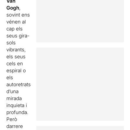
Van
Gogh
,
sovint ens
vénen al
cap els
seus gira-
sols
vibrants,
els seus
cels en
espiral o
els
autoretrats
d’una
mirada
inquieta i
profunda.
Però
darrere