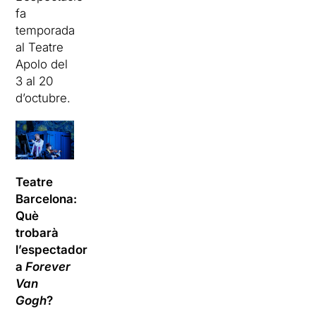
fa
temporada
al Teatre
Apolo del
3 al 20
d’octubre.
Teatre
Barcelona:
Què
trobarà
l’espectador
a
Forever
Van
Gogh
?