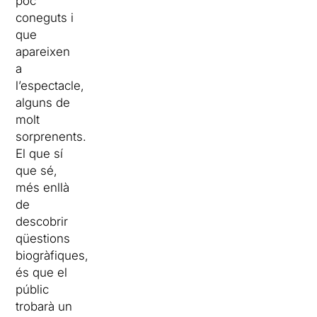
poc
coneguts i
que
apareixen
a
l’espectacle,
alguns de
molt
sorprenents.
El que sí
que sé,
més enllà
de
descobrir
qüestions
biogràfiques,
és que el
públic
trobarà un