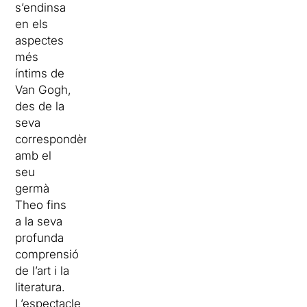
s’endinsa
en els
aspectes
més
íntims de
Van Gogh,
des de la
seva
correspondència
amb el
seu
germà
Theo fins
a la seva
profunda
comprensió
de l’art i la
literatura.
L’espectacle