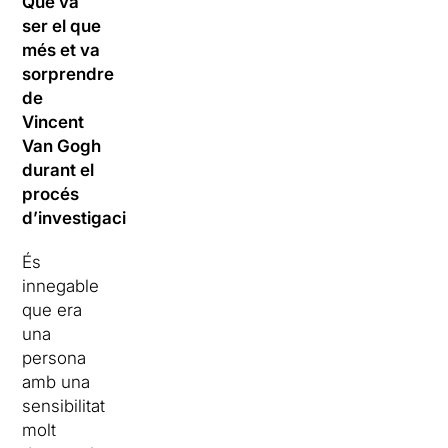
Què va
ser el que
més et va
sorprendre
de
Vincent
Van Gogh
durant el
procés
d’investigació?
És
innegable
que era
una
persona
amb una
sensibilitat
molt