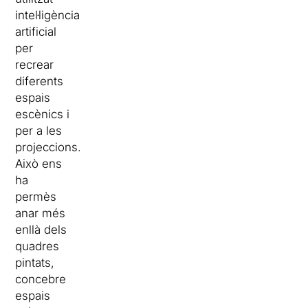
intel·ligència
artificial
per
recrear
diferents
espais
escènics i
per a les
projeccions.
Això ens
ha
permès
anar més
enllà dels
quadres
pintats,
concebre
espais