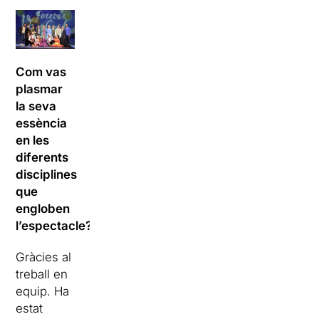
Com vas
plasmar
la seva
essència
en les
diferents
disciplines
que
engloben
l’espectacle?
Gràcies al
treball en
equip. Ha
estat