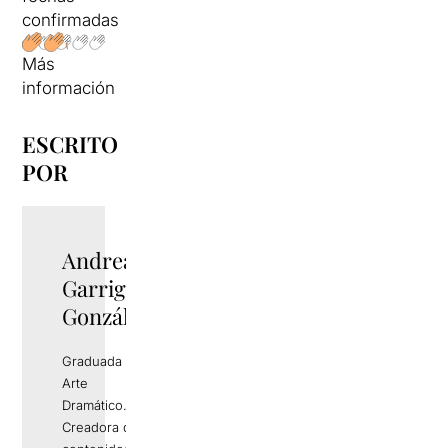
confirmadas
Más
información
ESCRITO
POR
Andrea
Garriga
González
Graduada en
Arte
Dramático.
Creadora de