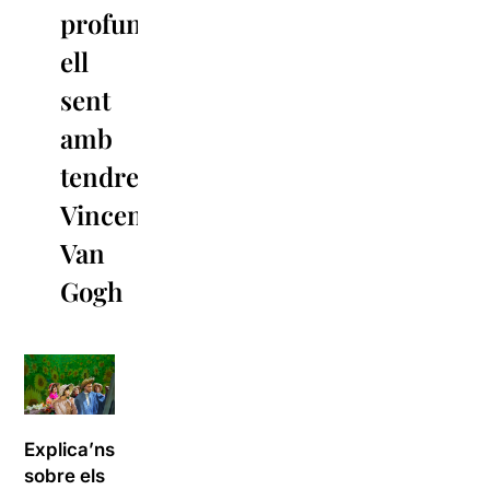
profundament,
ell
sent
amb
tendresa’»
Vincent
Van
Gogh
Explica’ns
sobre els