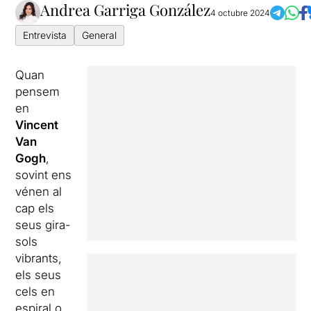
Andrea Garriga González
4 octubre 2024
Entrevista
General
Quan
pensem
en
Vincent
Van
Gogh
,
sovint ens
vénen al
cap els
seus gira-
sols
vibrants,
els seus
cels en
espiral o