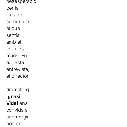
desesperació,
per la
lluita de
comunicar
el que
sentia
amb el
cor i les
mans. En
aquesta
entrevista,
el director
i
dramaturg
Ignasi
Vidal
ens
convida a
submergir-
nos en