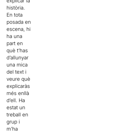
explicar la
història.
En tota
posada en
escena, hi
ha una
part en
què t’has
d’allunyar
una mica
del text i
veure què
explicaràs
més enllà
d’ell. Ha
estat un
treball en
grup i
m’ha