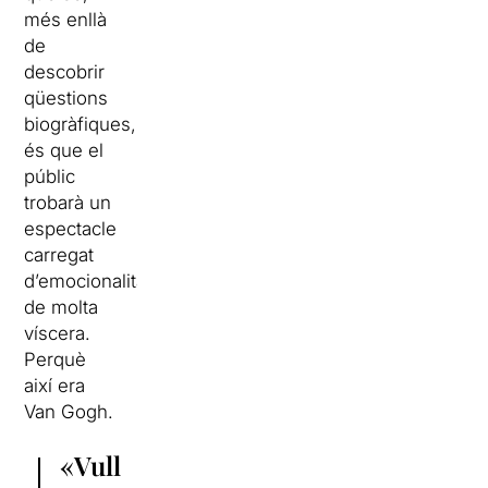
més enllà
de
descobrir
qüestions
biogràfiques,
és que el
públic
trobarà un
espectacle
carregat
d’emocionalitat,
de molta
víscera.
Perquè
així era
Van Gogh.
«Vull