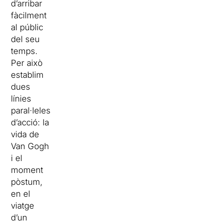
d’arribar
fàcilment
al públic
del seu
temps.
Per això
establim
dues
línies
paral·leles
d’acció: la
vida de
Van Gogh
i el
moment
pòstum,
en el
viatge
d’un