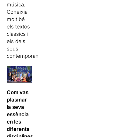
música.
Coneixia
molt bé
els textos
clàssics i
els dels
seus
contemporanis.
Com vas
plasmar
la seva
essència
en les
diferents
disciplines