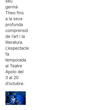
seu
germà
Theo fins
a la seva
profunda
comprensió
de l’art i la
literatura.
L’espectacle
fa
temporada
al Teatre
Apolo del
3 al 20
d’octubre.