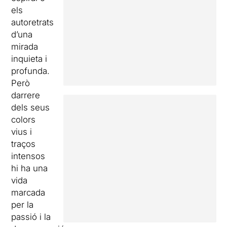
els
autoretrats
d’una
mirada
inquieta i
profunda.
Però
darrere
dels seus
colors
vius i
traços
intensos
hi ha una
vida
marcada
per la
passió i la