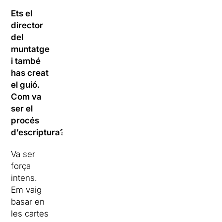
Ets el
director
del
muntatge
i també
has creat
el guió.
Com va
ser el
procés
d’escriptura?
Va ser
força
intens.
Em vaig
basar en
les cartes