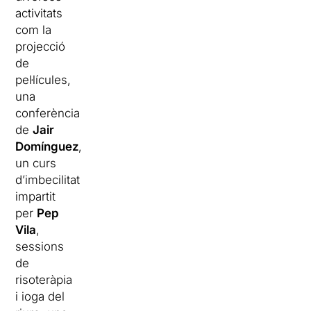
activitats
com la
projecció
de
pel·lícules,
una
conferència
de
Jair
Domínguez
,
un curs
d’imbecilitat
impartit
per
Pep
Vila
,
sessions
de
risoteràpia
i ioga del