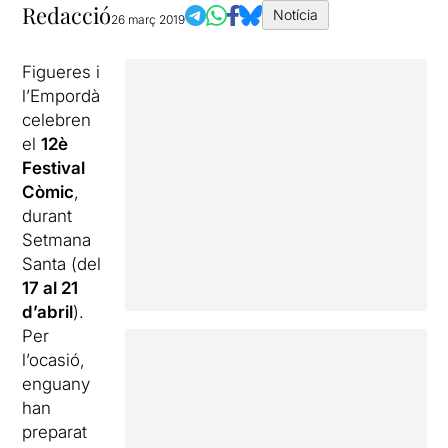
Redacció
Notícia
26 març 2019
Figueres i
l’Empordà
celebren
el
12è
Festival
Còmic
,
durant
Setmana
Santa (del
17 al 21
d’abril
).
Per
l’ocasió,
enguany
han
preparat