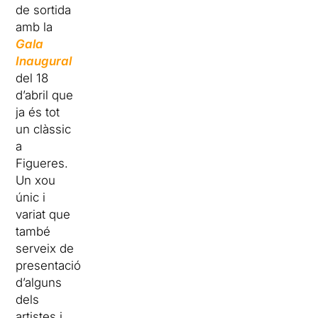
de sortida
amb la
Gala
Inaugural
del 18
d’abril que
ja
és tot
un clàssic
a
Figueres.
Un xou
únic i
variat que
també
serveix de
presentació
d’alguns
dels
artistes i