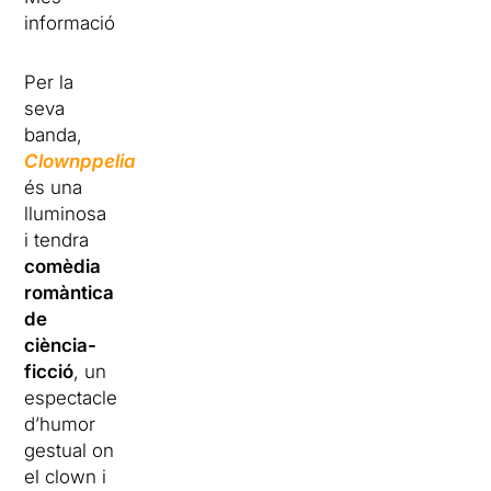
informació
Per la
seva
banda,
Clownppelia
és una
lluminosa
i tendra
comèdia
romàntica
de
ciència-
ficció
, un
espectacle
d’humor
gestual on
el clown i