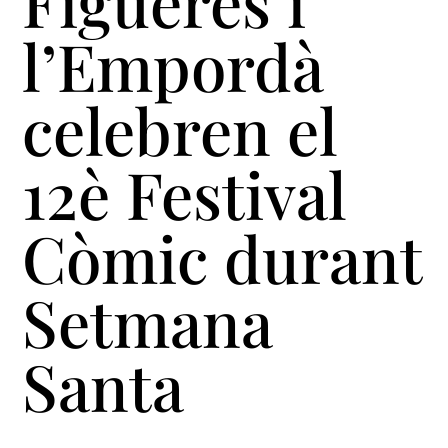
Figueres i
l’Empordà
celebren el
12è Festival
Còmic durant
Setmana
Santa