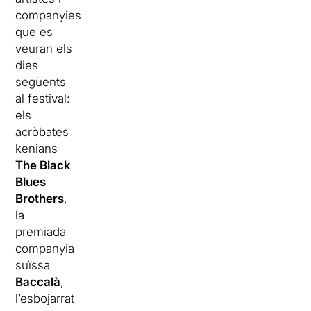
companyies
que es
veuran els
dies
següents
al festival:
els
acròbates
kenians
The Black
Blues
Brothers
,
la
premiada
companyia
suïssa
Baccalà
,
l’esbojarrat