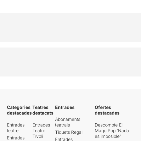
Categories
Teatres
Entrades
Ofertes
destacades
destacats
destacades
Abonaments
Entrades
Entrades
teatrals
Descompte El
teatre
Teatre
Mago Pop 'Nada
Tiquets Regal
Tívoli
es imposible'
Entrades
Entrades