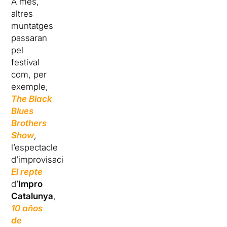
A més,
altres
muntatges
passaran
pel
festival
com, per
exemple,
The Black
Blues
Brothers
Show
,
l’espectacle
d’improvisació
El repte
d’
Impro
Catalunya
,
10 años
de