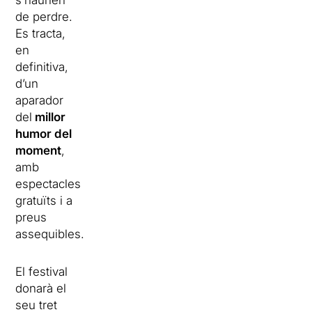
s’haurien
de perdre.
Es tracta,
en
definitiva,
d’un
aparador
del
millor
humor del
moment
,
amb
espectacles
gratuïts i a
preus
assequibles.
El festival
donarà el
seu tret