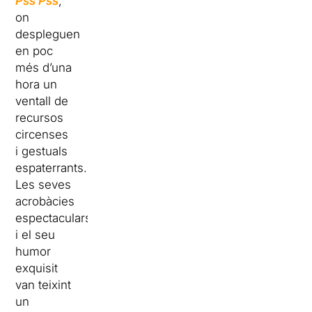
Pss Pss
,
on
despleguen
en poc
més d’una
hora un
ventall de
recursos
circenses
i gestuals
espaterrants.
Les seves
acrobàcies
espectaculars
i el seu
humor
exquisit
van teixint
un