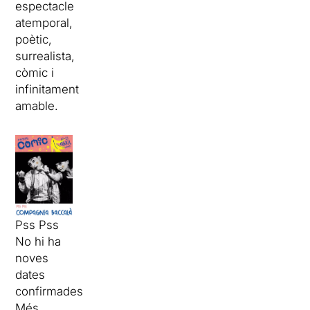
espectacle
atemporal,
poètic,
surrealista,
còmic i
infinitament
amable.
Pss Pss
No hi ha
noves
dates
confirmades
Més