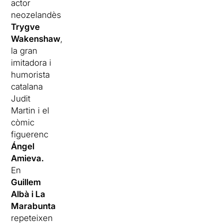
actor
neozelandès
Trygve
Wakenshaw
,
la gran
imitadora i
humorista
catalana
Judit
Martin i el
còmic
figuerenc
Ángel
Amieva.
En
Guillem
Albà i La
Marabunta
repeteixen