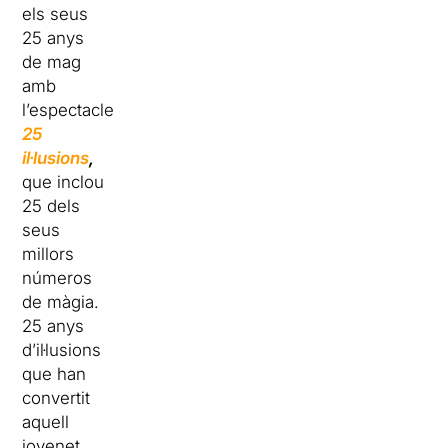
els seus
25 anys
de mag
amb
l’espectacle
25
il·lusions
,
que inclou
25 dels
seus
millors
números
de màgia.
25 anys
d’il·lusions
que han
convertit
aquell
jovenet