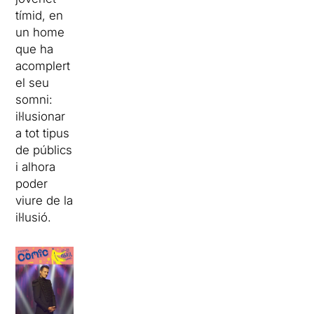
tímid, en
un home
que ha
acomplert
el seu
somni:
il·lusionar
a tot tipus
de públics
i alhora
poder
viure de la
il·lusió.