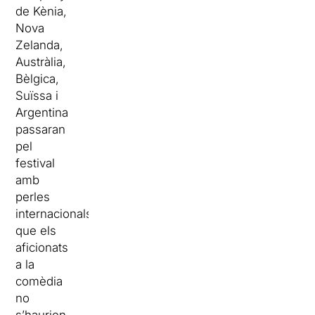
de Kènia,
Nova
Zelanda,
Austràlia,
Bèlgica,
Suïssa i
Argentina
passaran
pel
festival
amb
perles
internacionals
que els
aficionats
a la
comèdia
no