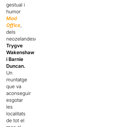
gestual i
humor
Mad
Office
,
dels
neozelandesos
Trygve
Wakenshaw
i Barnie
Duncan.
Un
muntatge
que va
aconseguir
esgotar
les
localitats
de tot el