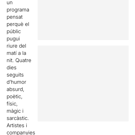
un
programa
pensat
perquè el
públic
pugui
riure del
matí a la
nit. Quatre
dies
seguits
d’humor
absurd,
poètic,
físic,
màgic i
sarcàstic.
Artistes i
companyies