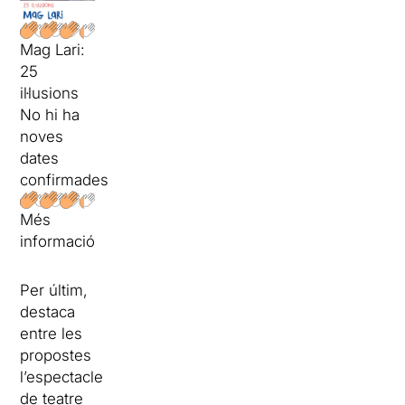
Mag Lari:
25
il·lusions
No hi ha
noves
dates
confirmades
Més
informació
Per últim,
destaca
entre les
propostes
l’espectacle
de teatre