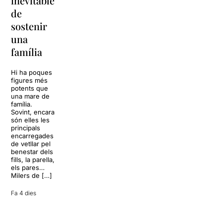
inevitable
torna a
per
de
Barcelona
replantejar
sostenir
tota una
La música
una
vida
tornarà a
família
omplir la casa
dels Von
Sol, platja,
Trapp.
còctels i un
Hi ha poques
Sonrisas y
resort
figures més
lágrimas, un
paradisíac.
potents que
dels grans
L’escenari
una mare de
clàssics de la
sembla perfecte
família.
història del
per
Sovint, encara
teatre musical,
desconnectar
són elles les
arribarà al
de la rutina,
principals
Teatre Apolo
però una
encarregades
del 17 al […]
conversa
de vetllar pel
inoportuna pot
benestar dels
27 juliol 2026
convertir unes
fills, la parella,
vacances entre
els pares…
amics en una
Milers de […]
revisió completa
de […]
Fa 4 dies
28 juliol 2026