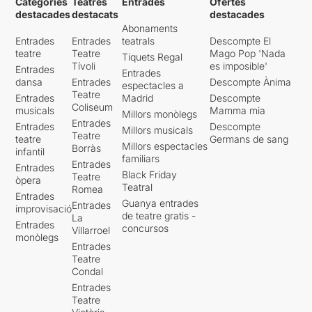
Categories
Teatres
Entrades
Ofertes
destacades
destacats
destacades
Abonaments
Entrades
Entrades
teatrals
Descompte El
teatre
Teatre
Mago Pop 'Nada
Tiquets Regal
Tívoli
es imposible'
Entrades
Entrades
dansa
Entrades
Descompte Ànima
espectacles a
Teatre
Entrades
Madrid
Descompte
Coliseum
musicals
Mamma mia
Millors monòlegs
Entrades
Entrades
Descompte
Millors musicals
Teatre
teatre
Germans de sang
Millors espectacles
Borràs
infantil
familiars
Entrades
Entrades
Black Friday
Teatre
òpera
Teatral
Romea
Entrades
Guanya entrades
Entrades
improvisació
de teatre gratis -
La
Entrades
concursos
Villarroel
monòlegs
Entrades
Teatre
Condal
Entrades
Teatre