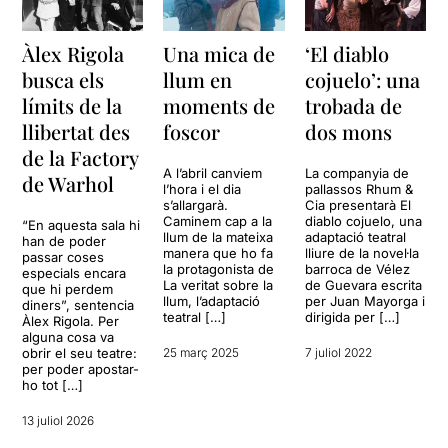
Àlex Rigola
Una mica de
‘El diablo
busca els
llum en
cojuelo’: una
límits de la
moments de
trobada de
llibertat des
foscor
dos mons
de la Factory
A l’abril canviem
La companyia de
de Warhol
l’hora i el dia
pallassos Rhum &
s’allargarà.
Cia presentarà El
Caminem cap a la
diablo cojuelo, una
“En aquesta sala hi
llum de la mateixa
adaptació teatral
han de poder
manera que ho fa
lliure de la novel·la
passar coses
la protagonista de
barroca de Vélez
especials encara
La veritat sobre la
de Guevara escrita
que hi perdem
llum, l’adaptació
per Juan Mayorga i
diners”, sentencia
teatral […]
dirigida per […]
Àlex Rigola. Per
alguna cosa va
obrir el seu teatre:
25 març 2025
7 juliol 2022
per poder apostar-
ho tot […]
13 juliol 2026