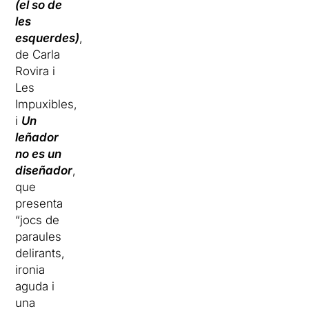
(el so de
les
esquerdes)
,
de Carla
Rovira i
Les
Impuxibles,
i
Un
leñador
no es un
diseñador
,
que
presenta
“jocs de
paraules
delirants,
ironia
aguda i
una