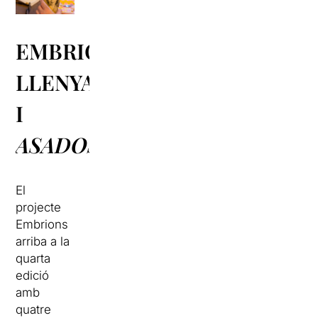
EMBRIONS,
LLENYATAIRES
I
ASADOS
El
projecte
Embrions
arriba a la
quarta
edició
amb
quatre