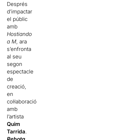
Després
d’impactar
el públic
amb
Hostiando
a M
, ara
s’enfronta
al seu
segon
espectacle
de
creació,
en
col·laboració
amb
l’artista
Quim
Tarrida
.
Rebota,