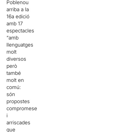
Poblenou
arriba a la
16a edició
amb 17
espectacles
“amb
llenguatges
molt
diversos
però
també
molt en
comú:
són
propostes
compromeses
i
arriscades
que