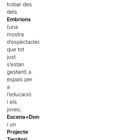
trobar des
dels
Embrions
(una
mostra
d’espectacles
que tot
just
s’estan
gestant) a
espais per
a
l’educació
i els
joves,
Escena+Dones
i un
Projecte
Territori
.