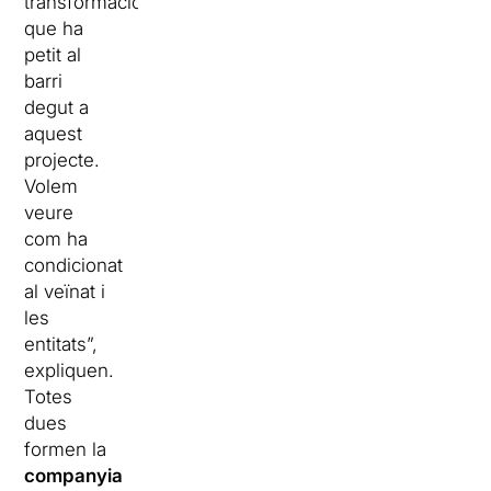
transformacions
que ha
petit al
barri
degut a
aquest
projecte.
Volem
veure
com ha
condicionat
al veïnat i
les
entitats”,
expliquen.
Totes
dues
formen la
companyia