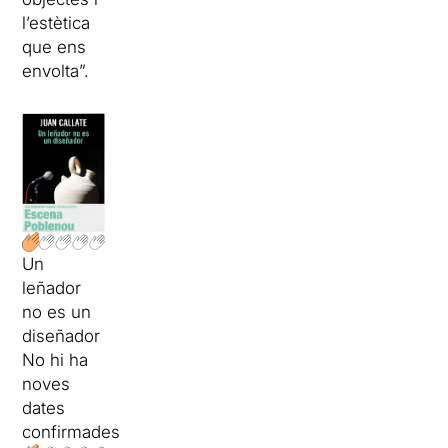
l’estètica
que ens
envolta”.
Un
leñador
no es un
diseñador
No hi ha
noves
dates
confirmades