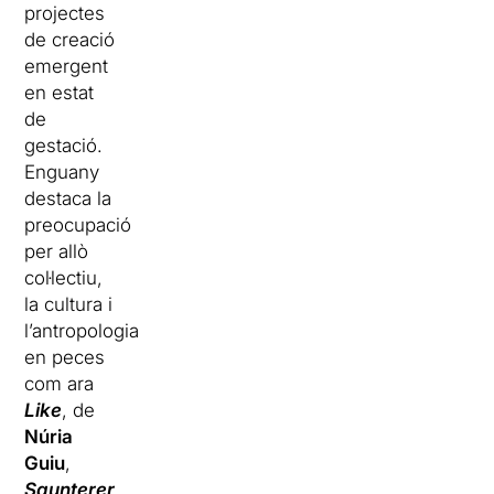
projectes
de creació
emergent
en estat
de
gestació.
Enguany
destaca la
preocupació
per allò
col·lectiu,
la cultura i
l’antropologia
en peces
com ara
Like
, de
Núria
Guiu
,
Saunterer