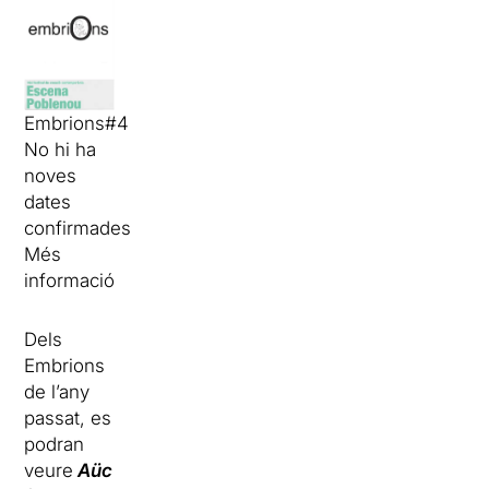
Embrions#4
No hi ha
noves
dates
confirmades
Més
informació
Dels
Embrions
de l’any
passat, es
podran
veure
Aüc