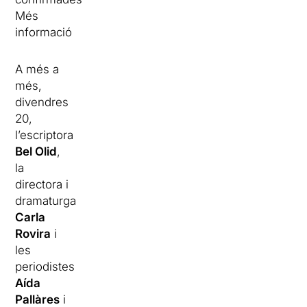
Més
informació
A més a
més,
divendres
20,
l’escriptora
Bel Olid
,
la
directora i
dramaturga
Carla
Rovira
i
les
periodistes
Aída
Pallàres
i