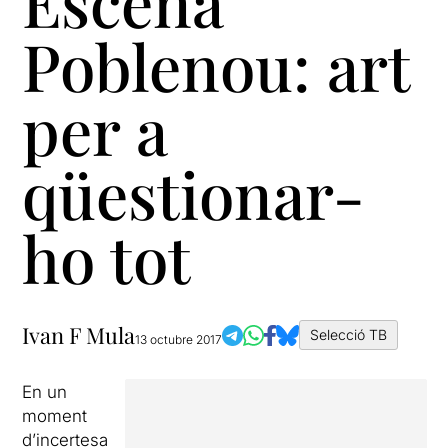
Escena
Poblenou: art
per a
qüestionar-
ho tot
Ivan F Mula
Selecció TB
13 octubre 2017
En un
moment
d’incertesa