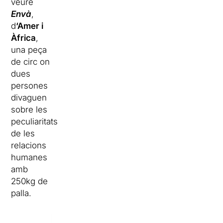
veure
Envà
,
d
‘Amer i
Àfrica
,
una peça
de circ on
dues
persones
divaguen
sobre les
peculiaritats
de les
relacions
humanes
amb
250kg de
palla.