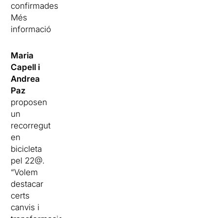
confirmades
Més
informació
Maria
Capell i
Andrea
Paz
proposen
un
recorregut
en
bicicleta
pel 22@.
“Volem
destacar
certs
canvis i