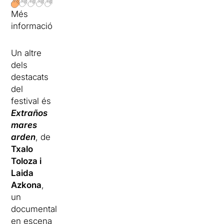
Més
informació
Un altre
dels
destacats
del
festival és
Extraños
mares
arden
, de
Txalo
Toloza i
Laida
Azkona
,
un
documental
en escena