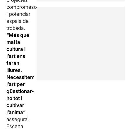
projectes
compromesos
i potenciar
espais de
trobada.
“Més que
mai la
cultura i
l’art ens
faran
lliures.
Necessitem
l’art per
qüestionar-
ho tot i
cultivar
l’ànima”
,
assegura.
Escena