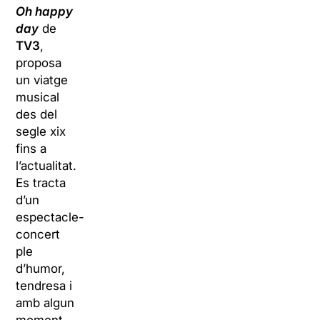
Oh happy
day
de
TV3
,
proposa
un viatge
musical
des del
segle
xix
fins a
l’actualitat.
Es tracta
d’un
espectacle-
concert
ple
d’humor,
tendresa i
amb algun