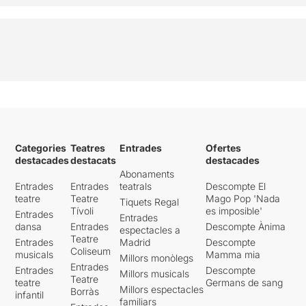
Categories
Teatres
Entrades
Ofertes
destacades
destacats
destacades
Abonaments
Entrades
Entrades
teatrals
Descompte El
teatre
Teatre
Mago Pop 'Nada
Tiquets Regal
Tívoli
es imposible'
Entrades
Entrades
dansa
Entrades
Descompte Ànima
espectacles a
Teatre
Entrades
Madrid
Descompte
Coliseum
musicals
Mamma mia
Millors monòlegs
Entrades
Entrades
Descompte
Millors musicals
Teatre
teatre
Germans de sang
Millors espectacles
Borràs
infantil
familiars