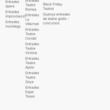
Entrades
Entrades
Black Friday
Teatre
òpera
Teatral
Romea
Entrades
Guanya entrades
Entrades
improvisació
de teatre gratis -
La
Entrades
concursos
Villarroel
monòlegs
Entrades
Teatre
Condal
Entrades
Teatre
Victòria
Entrades
Teatre
Apolo
Entrades
Teatre
Goya
Entrades
Espai
Texas