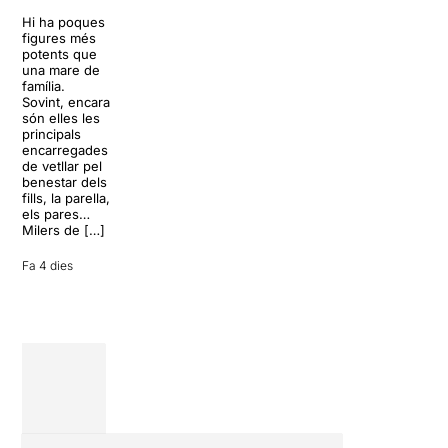
Sol, platja,
Trapp.
còctels i un
Hi ha poques
Sonrisas y
resort
figures més
lágrimas, un
paradisíac.
potents que
dels grans
L’escenari
una mare de
clàssics de la
sembla perfecte
família.
història del
per
Sovint, encara
teatre musical,
desconnectar
són elles les
arribarà al
de la rutina,
principals
Teatre Apolo
però una
encarregades
del 17 al […]
conversa
de vetllar pel
inoportuna pot
benestar dels
27 juliol 2026
convertir unes
fills, la parella,
vacances entre
els pares…
amics en una
Milers de […]
revisió completa
de […]
Fa 4 dies
28 juliol 2026