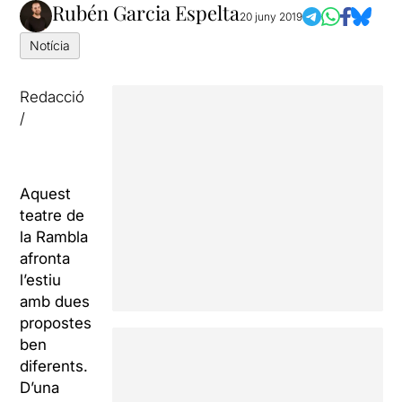
Rubén Garcia Espelta
20 juny 2019
Notícia
Redacció
/
Aquest
teatre de
la Rambla
afronta
l’estiu
amb dues
propostes
ben
diferents.
D’una