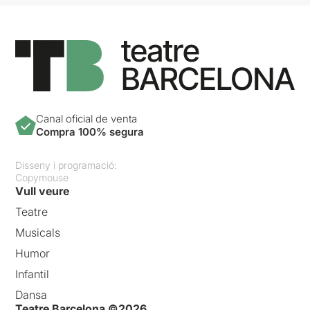
Canal oficial de venta
Compra 100% segura
Disseny i programació:
Copymouse
Vull veure
Teatre
Musicals
Humor
Infantil
Dansa
Teatre Barcelona ©2026