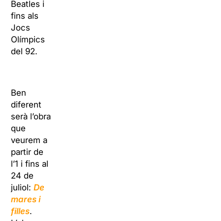
Beatles i
fins als
Jocs
Olímpics
del 92.
Ben
diferent
serà l’obra
que
veurem a
partir de
l’1 i fins al
24 de
juliol:
De
mares i
filles
.