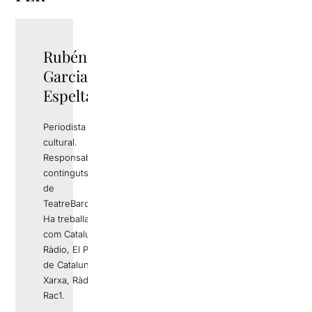
Rubén
TWITTER
Garcia
Espelta
Periodista i gestor
cultural.
Responsable de
continguts editorials
de
TeatreBarcelona.com
Ha treballat a mitjans
com Catalunya
Ràdio, El Periódico
de Catalunya, La
Xarxa, Ràdio 4 o
Rac1.