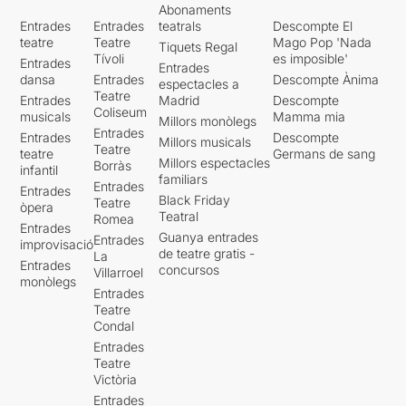
Abonaments
Entrades
Entrades
teatrals
Descompte El
teatre
Teatre
Mago Pop 'Nada
Tiquets Regal
Tívoli
es imposible'
Entrades
Entrades
dansa
Entrades
Descompte Ànima
espectacles a
Teatre
Entrades
Madrid
Descompte
Coliseum
musicals
Mamma mia
Millors monòlegs
Entrades
Entrades
Descompte
Millors musicals
Teatre
teatre
Germans de sang
Millors espectacles
Borràs
infantil
familiars
Entrades
Entrades
Black Friday
Teatre
òpera
Teatral
Romea
Entrades
Guanya entrades
Entrades
improvisació
de teatre gratis -
La
Entrades
concursos
Villarroel
monòlegs
Entrades
Teatre
Condal
Entrades
Teatre
Victòria
Entrades