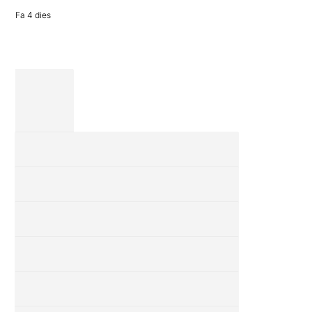
revisió completa
de […]
Fa 4 dies
28 juliol 2026