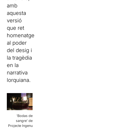
amb
aquesta
versió
que ret
homenatge
al poder
del desig i
la tragèdia
en la
narrativa
lorquiana.
‘Bodas de
sangre’ de
Projecte Ingenu