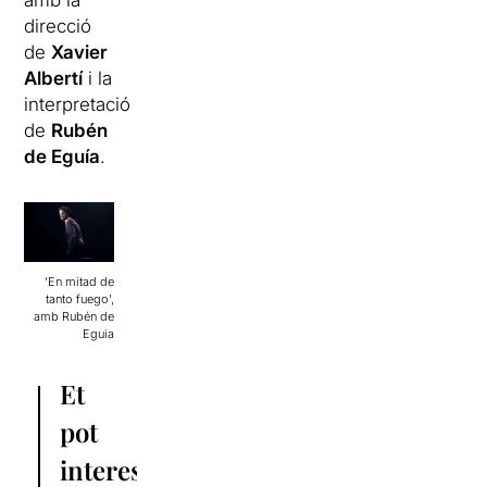
amb la
direcció
de
Xavier
Albertí
i la
interpretació
de
Rubén
de Eguía
.
‘En mitad de
tanto fuego’,
amb Rubén de
Eguia
Et
pot
interessar: