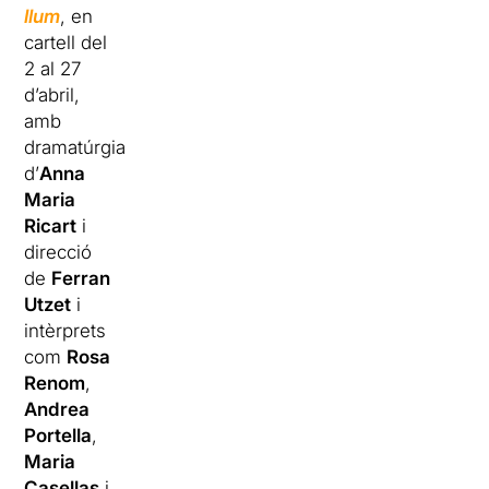
llum
, en
cartell del
2 al 27
d’abril,
amb
dramatúrgia
d’
Anna
Maria
Ricart
i
direcció
de
Ferran
Utzet
i
intèrprets
com
Rosa
Renom
,
Andrea
Portella
,
Maria
Casellas
i