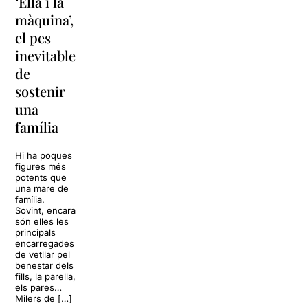
‘Ella i la
‘Sonrisas
Unes
màquina’,
y
vacances a
el pes
lágrimas’
‘Cancun’
inevitable
torna a
per
de
Barcelona
replantejar
sostenir
tota una
La música
una
vida
tornarà a
família
omplir la casa
dels Von
Sol, platja,
Trapp.
còctels i un
Hi ha poques
Sonrisas y
resort
figures més
lágrimas, un
paradisíac.
potents que
dels grans
L’escenari
una mare de
clàssics de la
sembla perfecte
família.
història del
per
Sovint, encara
teatre musical,
desconnectar
són elles les
arribarà al
de la rutina,
principals
Teatre Apolo
però una
encarregades
del 17 al […]
conversa
de vetllar pel
inoportuna pot
benestar dels
27 juliol 2026
convertir unes
fills, la parella,
vacances entre
els pares…
amics en una
Milers de […]