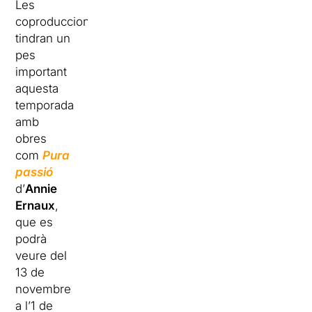
Les
coproduccions
tindran un
pes
important
aquesta
temporada
amb
obres
com
Pura
passió
d’
Annie
Ernaux
,
que es
podrà
veure del
13 de
novembre
a l’1 de