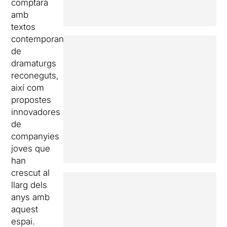
comptarà
amb
textos
contemporanis
de
dramaturgs
reconeguts,
així com
propostes
innovadores
de
companyies
joves que
han
crescut al
llarg dels
anys amb
aquest
espai.