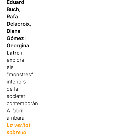
Eduard
Buch
,
Rafa
Delacroix
,
Diana
Gómez
i
Georgina
Latre
i
explora
els
“monstres”
interiors
de la
societat
contemporània.
A l’abril
arribarà
La veritat
sobre la