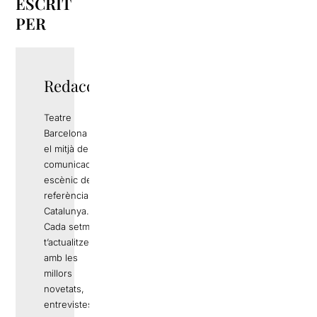
ESCRIT
PER
Redacció
Teatre
Barcelona és
el mitjà de
comunicació
escènic de
referència a
Catalunya.
Cada setmana
t’actualitzem
amb les
millors
novetats,
entrevistes,