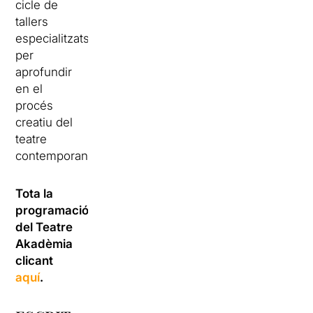
cicle de
tallers
especialitzats
per
aprofundir
en el
procés
creatiu del
teatre
contemporani.
Tota la
programació
del Teatre
Akadèmia
clicant
aquí
.