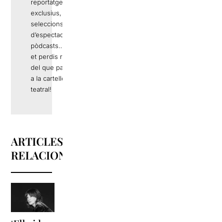
reportatges
exclusius,
seleccions
d’espectacles,
pòdcasts… No
et perdis res
del que passa
a la cartellera
teatral!
ARTICLES
RELACIONATS