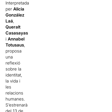
Interpretada
per
Alicia
González
Laá
,
Queralt
Casasayas
i
Annabel
Totusaus
,
proposa
una
reflexió
sobre la
identitat,
la vida i
les
relacions
humanes.
S’estrenarà
del 13 de