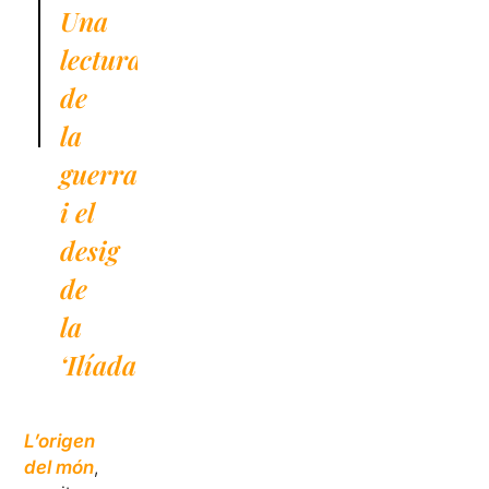
Una
lectura
de
la
guerra
i el
desig
de
la
‘Ilíada’
L’origen
del món
,