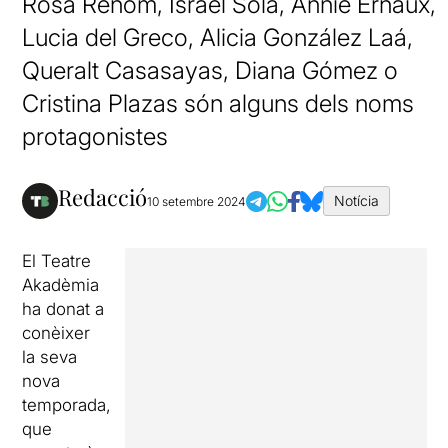
Rosa Renom, Israel Solà, Annie Ernaux,
Lucia del Greco, Alicia González Laá,
Queralt Casasayas, Diana Gómez o
Cristina Plazas són alguns dels noms
protagonistes
Redacció
Notícia
10 setembre 2024
El Teatre
Akadèmia
ha donat a
conèixer
la seva
nova
temporada,
que