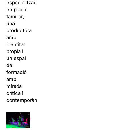
especialitzada
en públic
familiar,
una
productora
amb
identitat
pròpia i
un espai
de
formació
amb
mirada
crítica i
contemporània.