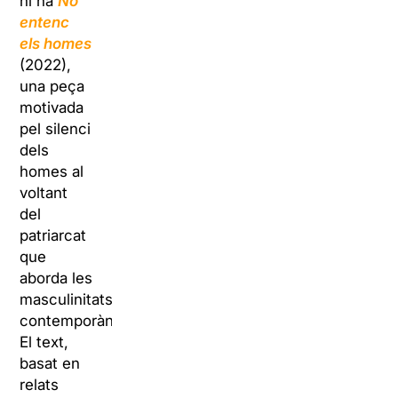
hi ha
No
entenc
els homes
(2022),
una peça
motivada
pel silenci
dels
homes al
voltant
del
patriarcat
que
aborda les
masculinitats
contemporànies.
El text,
basat en
relats