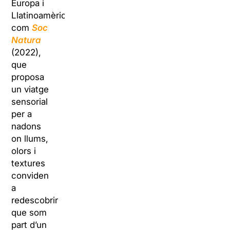
Europa i
Llatinoamèrica,
com
Soc
Natura
(2022),
que
proposa
un viatge
sensorial
per a
nadons
on llums,
olors i
textures
conviden
a
redescobrir
que som
part d’un