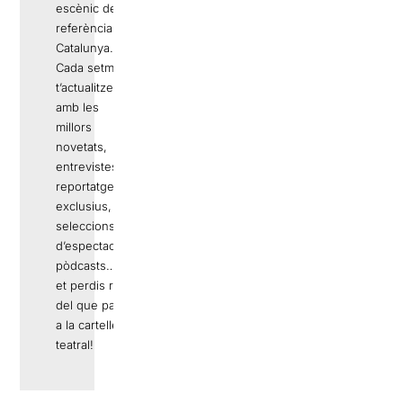
escènic de
referència a
Catalunya.
Cada setmana
t’actualitzem
amb les
millors
novetats,
entrevistes,
reportatges
exclusius,
seleccions
d’espectacles,
pòdcasts… No
et perdis res
del que passa
a la cartellera
teatral!