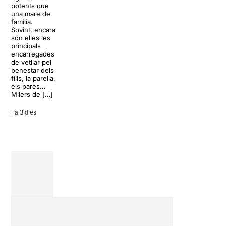
paradisíac.
potents que
dels grans
L’escenari
una mare de
clàssics de la
sembla perfecte
família.
història del
per
Sovint, encara
teatre musical,
desconnectar
són elles les
arribarà al
de la rutina,
principals
Teatre Apolo
però una
encarregades
del 17 al […]
conversa
de vetllar pel
inoportuna pot
benestar dels
27 juliol 2026
convertir unes
fills, la parella,
vacances entre
els pares…
amics en una
Milers de […]
revisió completa
de […]
Fa 3 dies
28 juliol 2026