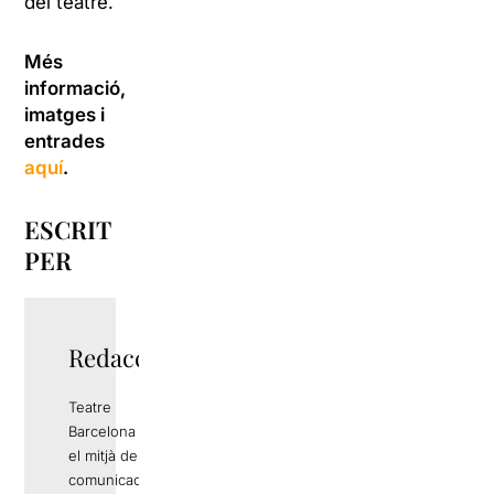
del teatre.
Més
informació,
imatges i
entrades
aquí
.
ESCRIT
PER
Redacció
Teatre
Barcelona és
el mitjà de
comunicació