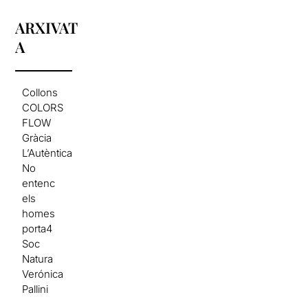
ARXIVAT
A
Collons
COLORS
FLOW
Gràcia
L’Autèntica
No
entenc
els
homes
porta4
Soc
Natura
Verónica
Pallini