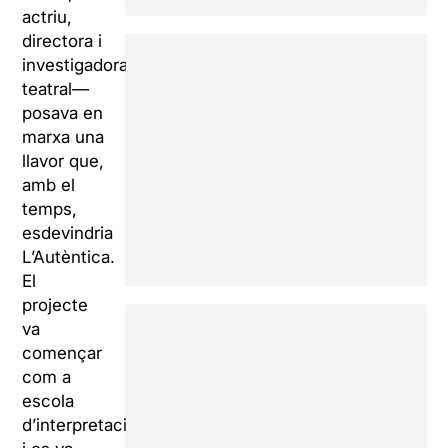
actriu,
directora i
investigadora
teatral—
posava en
marxa una
llavor que,
amb el
temps,
esdevindria
L’Autèntica.
El
projecte
va
començar
com a
escola
d’interpretació