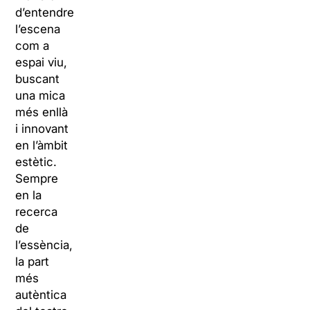
d’entendre
l’escena
com a
espai viu,
buscant
una mica
més enllà
i innovant
en l’àmbit
estètic.
Sempre
en la
recerca
de
l’essència,
la part
més
autèntica