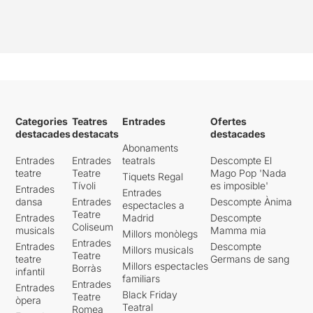
Categories
Teatres
Entrades
Ofertes
destacades
destacats
destacades
Abonaments
Entrades
Entrades
teatrals
Descompte El
teatre
Teatre
Mago Pop 'Nada
Tiquets Regal
Tívoli
es imposible'
Entrades
Entrades
dansa
Entrades
Descompte Ànima
espectacles a
Teatre
Entrades
Madrid
Descompte
Coliseum
musicals
Mamma mia
Millors monòlegs
Entrades
Entrades
Descompte
Millors musicals
Teatre
teatre
Germans de sang
Millors espectacles
Borràs
infantil
familiars
Entrades
Entrades
Black Friday
Teatre
òpera
Teatral
Romea