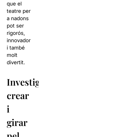
que el
teatre per
a nadons
pot ser
rigorós,
innovador
i també
molt
divertit.
Investigar,
crear
i
girar
pel