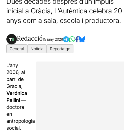
Dues dècades després d’un impuls
inicial a Gràcia, L’Autèntica celebra 20
anys com a sala, escola i productora.
Redacció
15 juny 2026
General
Notícia
Reportatge
L’any
2006, al
barri de
Gràcia,
Verónica
Pallini
—
doctora
en
antropologia
social,