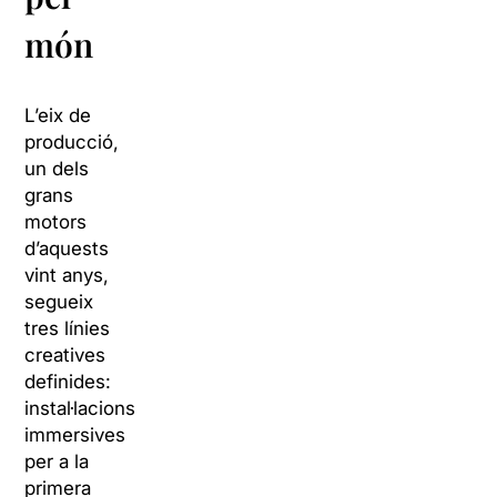
món
L’eix de
producció,
un dels
grans
motors
d’aquests
vint anys,
segueix
tres línies
creatives
definides:
instal·lacions
immersives
per a la
primera