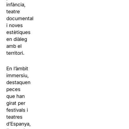
infància,
teatre
documental
i noves
estètiques
en diàleg
amb el
territori.
En l’àmbit
immersiu,
destaquen
peces
que han
girat per
festivals i
teatres
d’Espanya,