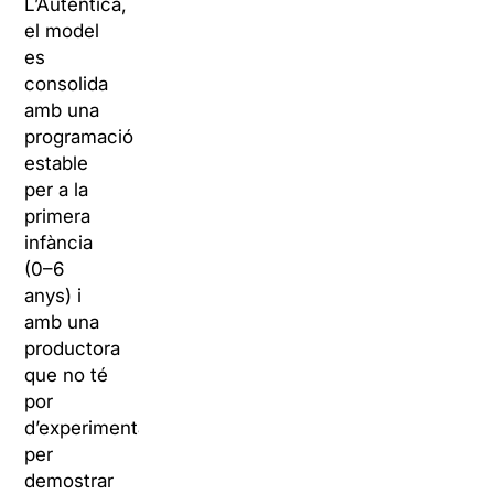
L’Autèntica,
el model
es
consolida
amb una
programació
estable
per a la
primera
infància
(0–6
anys) i
amb una
productora
que no té
por
d’experimentar
per
demostrar