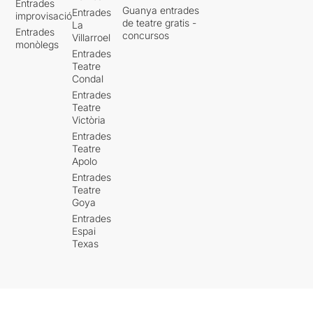
Entrades
Guanya entrades
Entrades
improvisació
de teatre gratis -
La
Entrades
concursos
Villarroel
monòlegs
Entrades
Teatre
Condal
Entrades
Teatre
Victòria
Entrades
Teatre
Apolo
Entrades
Teatre
Goya
Entrades
Espai
Texas