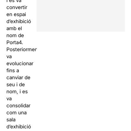
i es va
convertir
en espai
d’exhibició
amb el
nom de
Porta4.
Posteriorment,
va
evolucionar
fins a
canviar de
seu i de
nom, i es
va
consolidar
com una
sala
d’exhibició