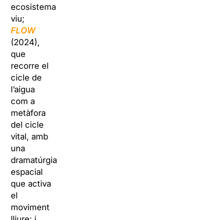
ecosistema
viu;
FLOW
(2024),
que
recorre el
cicle de
l’aigua
com a
metàfora
del cicle
vital, amb
una
dramatúrgia
espacial
que activa
el
moviment
lliure; i