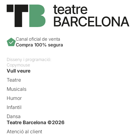
Canal oficial de venta
Compra 100% segura
Disseny i programació:
Copymouse
Vull veure
Teatre
Musicals
Humor
Infantil
Dansa
Teatre Barcelona ©2026
Atenció al client