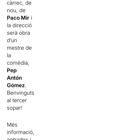
càrrec, de
nou, de
Paco Mir
i
la direcció
serà obra
d’un
mestre de
la
comèdia,
Pep
Antón
Gómez
.
Benvinguts
al tercer
sopar!
Més
informació,
entrades i