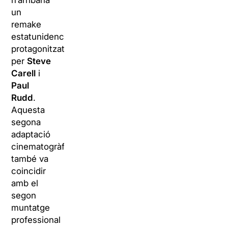
un
remake
estatunidenc
protagonitzat
per
Steve
Carell
i
Paul
Rudd
.
Aquesta
segona
adaptació
cinematogràfica
també va
coincidir
amb el
segon
muntatge
professional