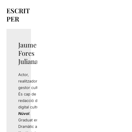
ESCRIT
PER
Jaume
Fores
Juliana
Actor,
realitzador i
gestor cultural.
És cap de
redacció del
digital cultural
Núvol
.
Graduat en Art
Dramàtic a