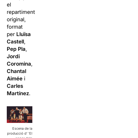
el
repartiment
original,
format
per
Lluïsa
Castell
,
Pep Pla
,
Jordi
Coromina
,
Chantal
Aimée
i
Carles
Martínez
.
Escena de la
producció d’ ‘El