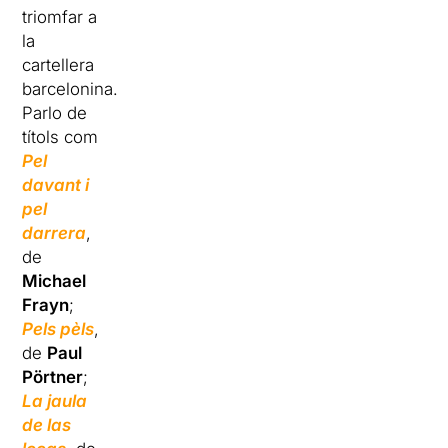
triomfar a
la
cartellera
barcelonina.
Parlo de
títols com
Pel
davant i
pel
darrera
,
de
Michael
Frayn
;
Pels pèls
,
de
Paul
Pörtner
;
La jaula
de las