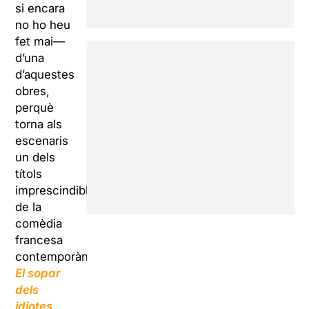
si encara
no ho heu
fet mai—
d’una
d’aquestes
obres,
perquè
torna als
escenaris
un dels
títols
imprescindibles
de la
comèdia
francesa
contemporània:
El sopar
dels
idiotes
.