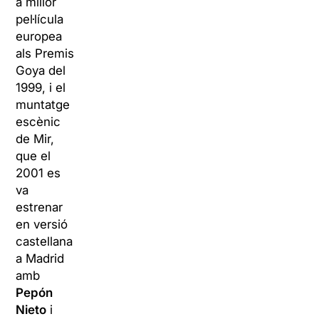
a millor
pel·lícula
europea
als Premis
Goya del
1999, i el
muntatge
escènic
de Mir,
que el
2001 es
va
estrenar
en versió
castellana
a Madrid
amb
Pepón
Nieto
i