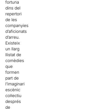
fortuna
dins del
repertori
de les
companyies
d’aficionats
d’arreu.
Existeix
un llarg
llistat de
comèdies
que
formen
part de
l’imaginari
escènic
col·lectiu
després
de