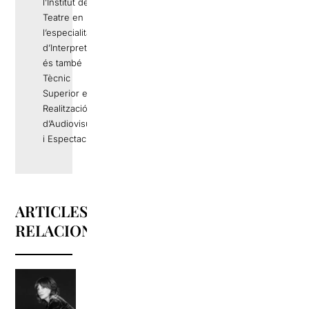
l’Institut del
Teatre en
l’especialitat
d’Interpretació,
és també
Tècnic
Superior en
Realització
d’Audiovisuals
i Espectacles.
ARTICLES
RELACIONATS