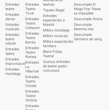
Entrades
Entrades
teatrals
Descompte El
teatre
Teatre
Mago Pop 'Nada
Tiquets Regal
Tívoli
es imposible'
Entrades
Entrades
dansa
Entrades
Descompte Ànima
espectacles a
Teatre
Entrades
Madrid
Descompte
Coliseum
musicals
Mamma mia
Millors monòlegs
Entrades
Entrades
Descompte
Millors musicals
Teatre
teatre
Germans de sang
Millors espectacles
Borràs
infantil
familiars
Entrades
Entrades
Black Friday
Teatre
òpera
Teatral
Romea
Entrades
Guanya entrades
Entrades
improvisació
de teatre gratis -
La
Entrades
concursos
Villarroel
monòlegs
Entrades
Teatre
Condal
Entrades
Teatre
Victòria
Entrades