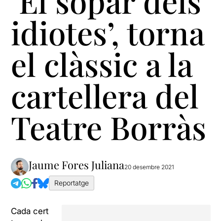
‘El sopar dels
idiotes’, torna
el clàssic a la
cartellera del
Teatre Borràs
Jaume Fores Juliana
20 desembre 2021
Reportatge
Cada cert