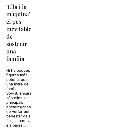
‘Ella i la
La força
‘Sonrisas
màquina’,
ancestral
y
el pes
dels
lágrimas’
inevitable
tambors
torna a
de
japonesos
Barcelona
sostenir
El Grec
La música
una
Festival de
tornarà a
família
Barcelona rep
omplir la casa
aquest estiu
dels Von
una de les
Trapp.
Hi ha poques
formacions de
Sonrisas y
figures més
percussió
lágrimas, un
potents que
japonesa més
dels grans
una mare de
internacionals:
clàssics de la
família.
Yamato, el
història del
Sovint, encara
grup fundat
teatre musical,
són elles les
l’any 1993 per
arribarà al
principals
Masa Ogawa
Teatre Apolo
encarregades
a Asuka-mura,
del 17 al […]
de vetllar pel
a la […]
benestar dels
27 juliol 2026
fills, la parella,
24 juliol 2026
els pares…