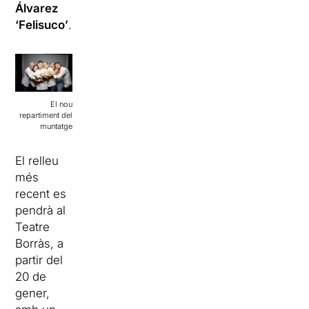
Álvarez
‘Felisuco’
.
El nou
repartiment del
muntatge
El relleu
més
recent es
pendrà al
Teatre
Borràs, a
partir del
20 de
gener,