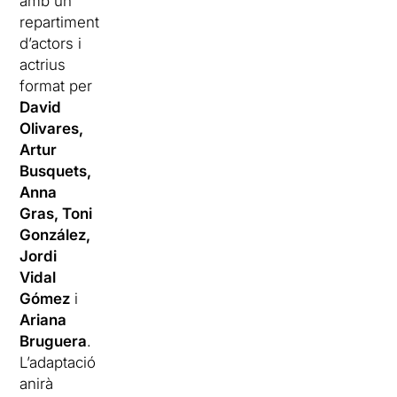
amb un
repartiment
d’actors i
actrius
format per
David
Olivares,
Artur
Busquets,
Anna
Gras, Toni
González,
Jordi
Vidal
Gómez
i
Ariana
Bruguera
.
L’adaptació
anirà