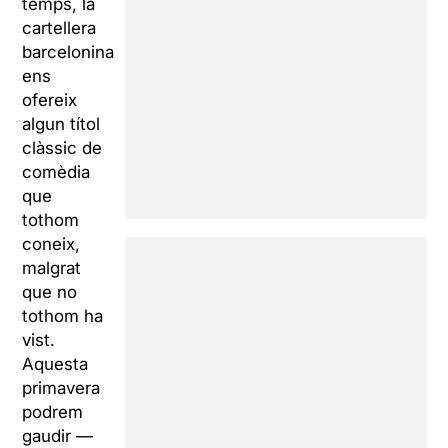
temps, la
cartellera
barcelonina
ens
ofereix
algun títol
clàssic de
comèdia
que
tothom
coneix,
malgrat
que no
tothom ha
vist.
Aquesta
primavera
podrem
gaudir —