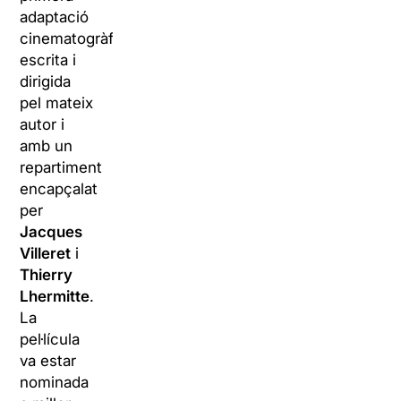
adaptació
cinematogràfica,
escrita i
dirigida
pel mateix
autor i
amb un
repartiment
encapçalat
per
Jacques
Villeret
i
Thierry
Lhermitte
.
La
pel·lícula
va estar
nominada