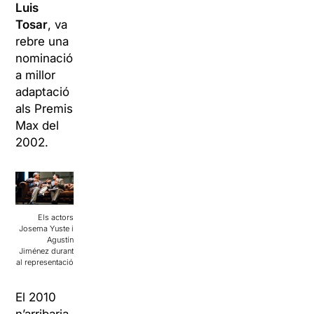
Luis
Tosar
, va
rebre una
nominació
a millor
adaptació
als Premis
Max del
2002.
Els actors
Josema Yuste i
Agustín
Jiménez durant
al representació
El 2010
n’arribaria