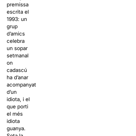
premissa
escrita el
1993: un
grup
d’amics
celebra
un sopar
setmanal
on
cadascú
ha d’anar
acompanyat
d’un
idiota, i el
que porti
el més
idiota
guanya.
Sota la