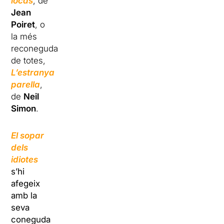
locas
, de
Jean
Poiret
, o
la més
reconeguda
de totes,
L’estranya
parella
,
de
Neil
Simon
.
El sopar
dels
idiotes
s’hi
afegeix
amb la
seva
coneguda