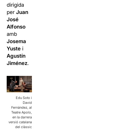
dirigida
per
Juan
José
Alfonso
amb
Josema
Yuste
i
Agustín
Jiménez
.
Edu Soto i
David
Fernández, al
Teatre Apolo,
en la darrera
versió catalana
del clàssic