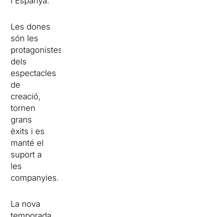
i Espanya.
Les dones
són les
protagonistes
dels
espectacles
de
creació,
tornen
grans
èxits i es
manté el
suport a
les
companyies.
La nova
temporada