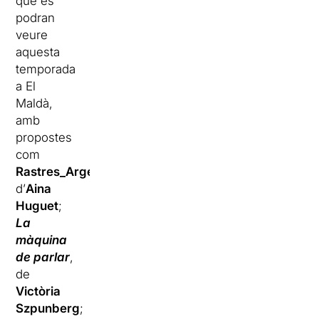
que es
podran
veure
aquesta
temporada
a El
Maldà,
amb
propostes
com
Rastres_Argelers
,
d’
Aina
Huguet
;
La
màquina
de parlar
,
de
Victòria
Szpunberg
;