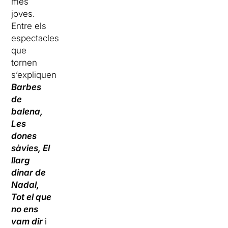
més
joves.
Entre els
espectacles
que
tornen
s’expliquen
Barbes
de
balena,
Les
dones
sàvies, El
llarg
dinar de
Nadal,
Tot el que
no ens
vam dir
i