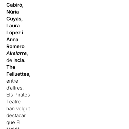
Cabiró,
Núria
Cuyàs,
Laura
López i
Anna
Romero
,
Akelarre
,
de la
cia.
The
Feliuettes
,
entre
d’altres.
Els Pirates
Teatre
han volgut
destacar
que El