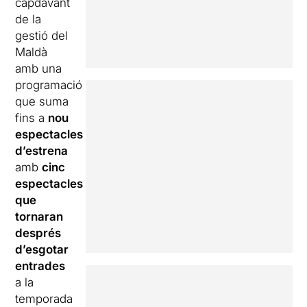
capdavant
de la
gestió del
Maldà
amb una
programació
que suma
fins a
nou
espectacles
d’estrena
amb
cinc
espectacles
que
tornaran
després
d’esgotar
entrades
a la
temporada