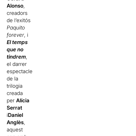
Alonso
,
creadors
de l’exitós
Paquito
forever
, i
El temps
que no
tindrem
,
el darrer
espectacle
de la
trilogia
creada
per
Alícia
Serrat
i
Daniel
Anglès
,
aquest