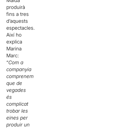
Maldà
produirà
fins a tres
d’aquests
espectacles.
Així ho
explica
Marina
Marc:
“
Com a
companyia
comprenem
que de
vegades
és
complicat
trobar les
eines per
produir un