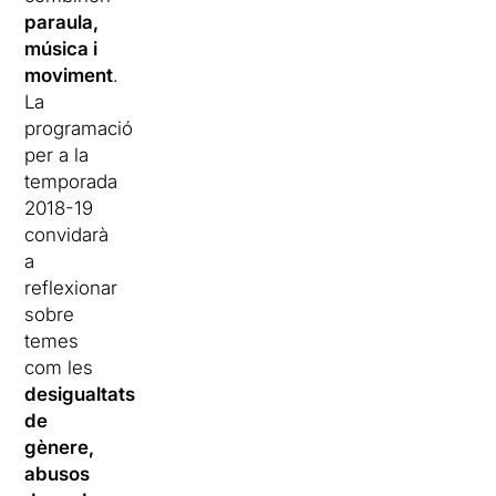
paraula,
música i
moviment
.
La
programació
per a la
temporada
2018-19
convidarà
a
reflexionar
sobre
temes
com les
desigualtats
de
gènere,
abusos