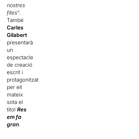
nostres
fites
“.
També
Carles
Gilabert
presentarà
un
espectacle
de creació
escrit i
protagonitzat
per ell
mateix
sota el
títol
Res
em fa
gran
.