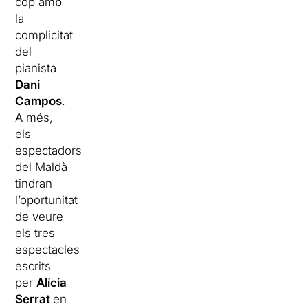
cop amb
la
complicitat
del
pianista
Dani
Campos
.
A més,
els
espectadors
del Maldà
tindran
l’oportunitat
de veure
els tres
espectacles
escrits
per
Alícia
Serrat
en