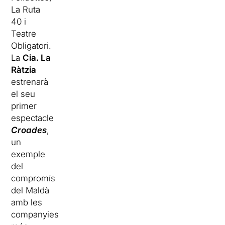
La Ruta
40 i
Teatre
Obligatori.
La
Cia. La
Ràtzia
estrenarà
el seu
primer
espectacle
Croades
,
un
exemple
del
compromís
del Maldà
amb les
companyies