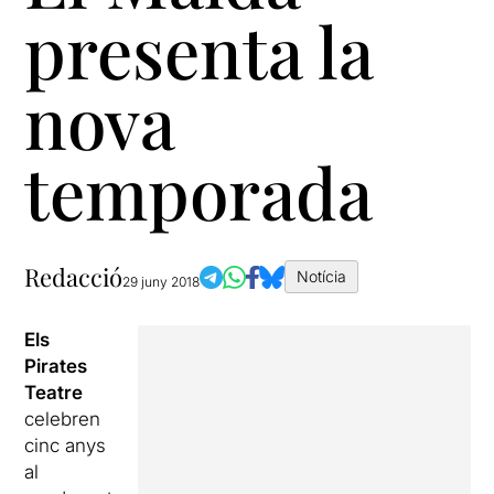
presenta la
nova
temporada
Redacció
Notícia
29 juny 2018
Els
Pirates
Teatre
celebren
cinc anys
al