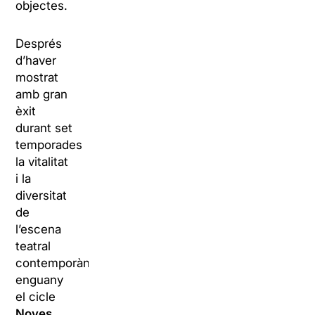
objectes.
Després
d’haver
mostrat
amb gran
èxit
durant set
temporades
la vitalitat
i la
diversitat
de
l’escena
teatral
contemporània,
enguany
el cicle
Noves