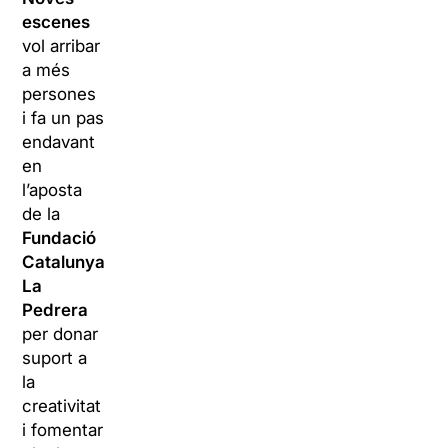
escenes
vol arribar
a més
persones
i fa un pas
endavant
en
l’aposta
de la
Fundació
Catalunya
La
Pedrera
per donar
suport a
la
creativitat
i fomentar