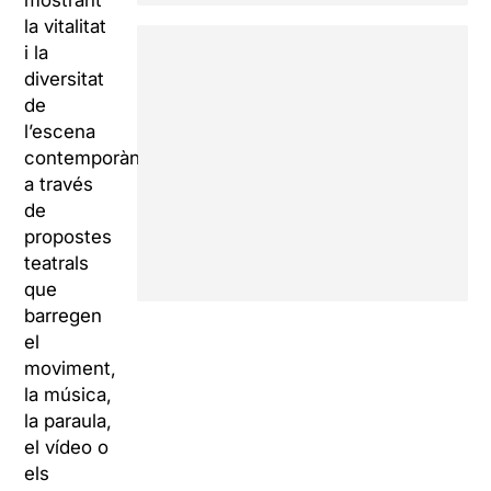
mostrant
la vitalitat
i la
diversitat
de
l’escena
contemporània
a través
de
propostes
teatrals
que
barregen
el
moviment,
la música,
la paraula,
el vídeo o
els