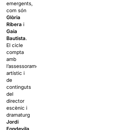
emergents,
com són
Glòria
Ribera
i
Gaia
Bautista
.
El cicle
compta
amb
l’assessorament
artístic i
de
continguts
del
director
escènic i
dramaturg
Jordi
Fondevila
.