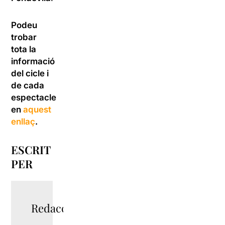
Podeu
trobar
tota la
informació
del cicle i
de cada
espectacle
en
aquest
enllaç
.
ESCRIT
PER
Redacció