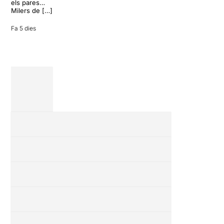
vacances entre
els pares…
amics en una
Milers de […]
revisió completa
de […]
Fa 5 dies
28 juliol 2026