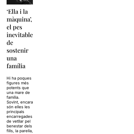
‘Ella i la
‘Sonrisas
Unes
màquina’,
y
vacances a
el pes
lágrimas’
‘Cancun’
inevitable
torna a
per
de
Barcelona
replantejar
sostenir
tota una
La música
una
vida
tornarà a
família
omplir la casa
dels Von
Sol, platja,
Trapp.
còctels i un
Hi ha poques
Sonrisas y
resort
figures més
lágrimas, un
paradisíac.
potents que
dels grans
L’escenari
una mare de
clàssics de la
sembla perfecte
família.
història del
per
Sovint, encara
teatre musical,
desconnectar
són elles les
arribarà al
de la rutina,
principals
Teatre Apolo
però una
encarregades
del 17 al […]
conversa
de vetllar pel
inoportuna pot
benestar dels
27 juliol 2026
convertir unes
fills, la parella,