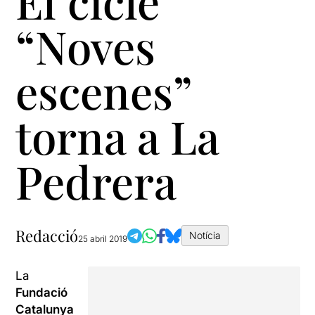
El cicle
“Noves
escenes”
torna a La
Pedrera
Redacció
Notícia
25 abril 2019
La
Fundació
Catalunya