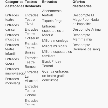
Categories
Teatres
Entrades
Ofertes
destacades
destacats
destacades
Abonaments
Entrades
Entrades
teatrals
Descompte El
teatre
Teatre
Mago Pop 'Nada
Tiquets Regal
Tívoli
es imposible'
Entrades
Entrades
dansa
Entrades
Descompte Ànima
espectacles a
Teatre
Entrades
Madrid
Descompte
Coliseum
musicals
Mamma mia
Millors monòlegs
Entrades
Entrades
Descompte
Millors musicals
Teatre
teatre
Germans de sang
Millors espectacles
Borràs
infantil
familiars
Entrades
Entrades
Black Friday
Teatre
òpera
Teatral
Romea
Entrades
Guanya entrades
Entrades
improvisació
de teatre gratis -
La
Entrades
concursos
Villarroel
monòlegs
Entrades
Teatre
Condal
Entrades
Teatre