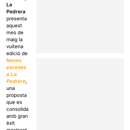
La
Pedrera
presenta
aquest
mes de
maig la
vuitena
edició de
Noves
escenes
a La
Pedrera
,
una
proposta
que es
consolida
amb gran
èxit