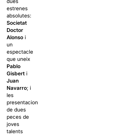
dues
estrenes
absolutes:
Societat
Doctor
Alonso
i
un
espectacle
que uneix
Pablo
Gisbert
i
Juan
Navarro
; i
les
presentacions
de dues
peces de
joves
talents