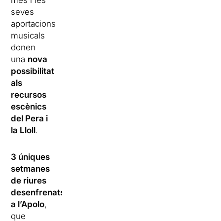
més i les
seves
aportacions
musicals
donen
una
nova
possibilitat
als
recursos
escènics
del Pera i
la Lloll
.
3 úniques
setmanes
de riures
desenfrenats
a l’Apolo
,
que