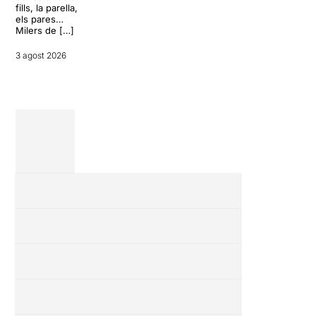
27 juliol 2026
convertir unes
fills, la parella,
vacances entre
els pares…
amics en una
Milers de […]
revisió completa
de […]
3 agost 2026
28 juliol 2026