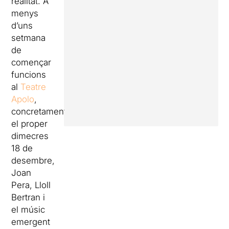
realitat. A
menys
d’uns
setmana
de
començar
funcions
al
Teatre
Apolo
,
concretament
el proper
dimecres
18 de
desembre,
Joan
Pera, Lloll
Bertran i
el músic
emergent