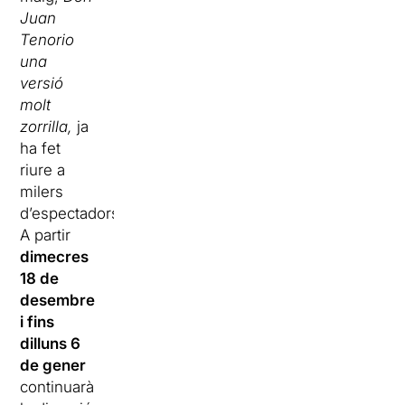
Juan
Tenorio
una
versió
molt
zorrilla,
ja
ha fet
riure a
milers
d’espectadors.
A partir
dimecres
18 de
desembre
i fins
dilluns 6
de gener
continuarà