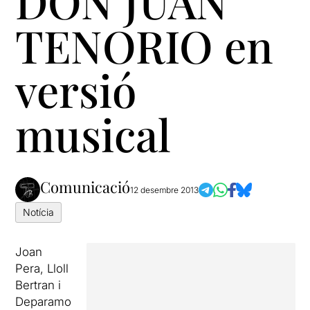
DON JUAN
TENORIO en
versió
musical
Comunicació
12 desembre 2013
Notícia
Joan
Pera, Lloll
Bertran i
Deparamo