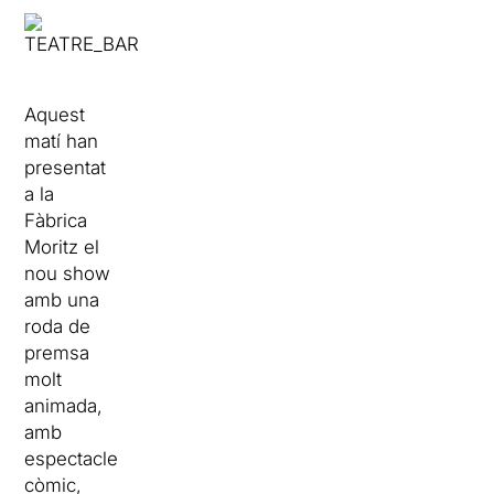
Aquest
matí han
presentat
a la
Fàbrica
Moritz el
nou show
amb una
roda de
premsa
molt
animada,
amb
espectacle
còmic,