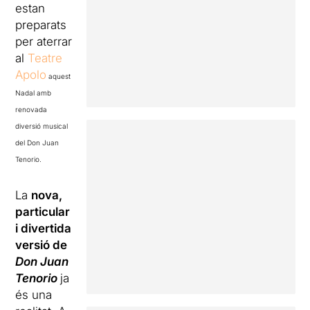
estan
preparats
per aterrar
al
Teatre
Apolo
aquest
Nadal amb
renovada
diversió musical
del Don Juan
Tenorio.
La
nova,
particular
i divertida
versió de
Don Juan
Tenorio
ja
és una