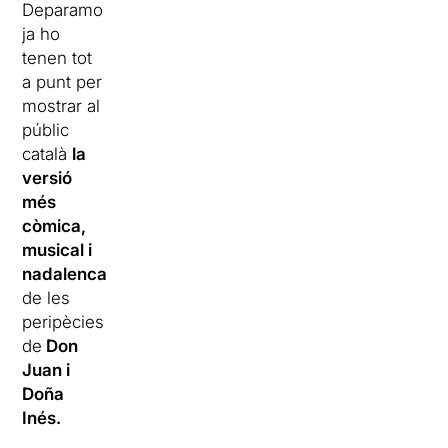
Deparamo
ja ho
tenen tot
a punt per
mostrar al
públic
català
la
versió
més
còmica,
musical i
nadalenca
de les
peripècies
de
Don
Juan i
Doña
Inés.