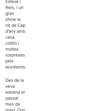
Esteve i
Reis, i un
gran
show la
nit de Cap
d’any amb
cava,
cotilló i
moltes
sorpreses
pels
assistents.
Des de la
seva
estrena el
passat
mes de
maig,
Don