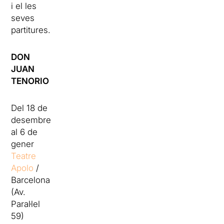
i el les
seves
partitures.
DON
JUAN
TENORIO
Del 18 de
desembre
al 6 de
gener
Teatre
Apolo
/
Barcelona
(Av.
Paral·lel
59)