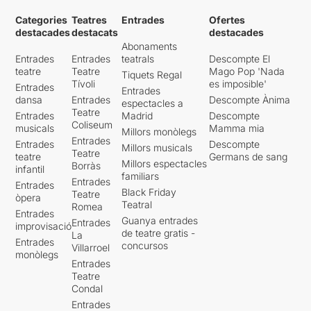
Categories
Teatres
Entrades
Ofertes
destacades
destacats
destacades
Abonaments
Entrades
Entrades
teatrals
Descompte El
teatre
Teatre
Mago Pop 'Nada
Tiquets Regal
Tívoli
es imposible'
Entrades
Entrades
dansa
Entrades
Descompte Ànima
espectacles a
Teatre
Entrades
Madrid
Descompte
Coliseum
musicals
Mamma mia
Millors monòlegs
Entrades
Entrades
Descompte
Millors musicals
Teatre
teatre
Germans de sang
Millors espectacles
Borràs
infantil
familiars
Entrades
Entrades
Black Friday
Teatre
òpera
Teatral
Romea
Entrades
Guanya entrades
Entrades
improvisació
de teatre gratis -
La
Entrades
concursos
Villarroel
monòlegs
Entrades
Teatre
Condal
Entrades