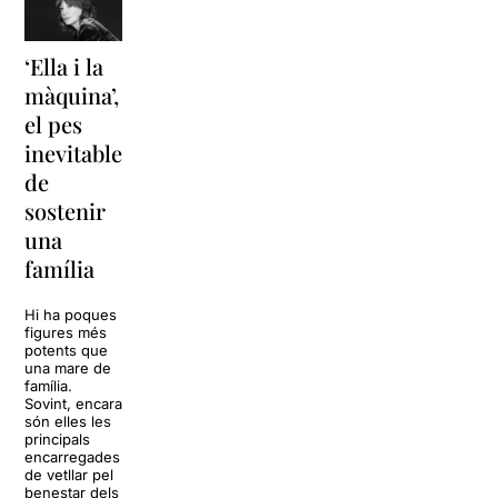
‘Ella i la
‘Sonrisas
Unes
màquina’,
y
vacances a
el pes
lágrimas’
‘Cancun’
inevitable
torna a
per
de
Barcelona
replantejar
sostenir
tota una
La música
una
vida
tornarà a
família
omplir la casa
dels Von
Sol, platja,
Trapp.
còctels i un
Hi ha poques
Sonrisas y
resort
figures més
lágrimas, un
paradisíac.
potents que
dels grans
L’escenari
una mare de
clàssics de la
sembla perfecte
família.
història del
per
Sovint, encara
teatre musical,
desconnectar
són elles les
arribarà al
de la rutina,
principals
Teatre Apolo
però una
encarregades
del 17 al […]
conversa
de vetllar pel
inoportuna pot
benestar dels