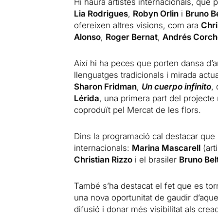
Hi haurà artistes internacionals, que 
Lia Rodrigues
,
Robyn Orlin
i
Bruno B
ofereixen altres visions, com ara
Chri
Alonso
,
Roger Bernat
,
Andrés Corch
Així hi ha peces que porten dansa d’a
llenguatges tradicionals i mirada actu
Sharon Fridman
,
Un cuerpo infinito
,
Lérida
, una primera part del projecte
coproduït pel Mercat de les flors.
Dins la programació cal destacar que 
internacionals:
Marina Mascarell
(art
Christian Rizzo
i el brasiler
Bruno Bel
També s’ha destacat el fet que es to
una nova oportunitat de gaudir d’aques
difusió i donar més visibilitat als crea