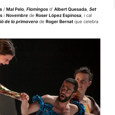
s
/
Mal Pelo
,
Flamingos
d’
Albert Quesada
,
Set
s
i
Novembre
de
Roser López Espinosa
, i cal
ó de la primavera
de
Roger Bernat
que celebra