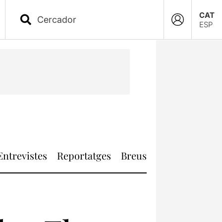
CAT
ESP
Entrevistes
Reportatges
Breus