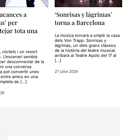
acances a
‘Sonrisas y lágrimas’
n’ per
torna a Barcelona
tejar tota una
La música tornarà a omplir la casa
dels Von Trapp. Sonrisas y
lágrimas, un dels grans clàssics
de la història del teatre musical,
a, còctels i un resort
arribarà al Teatre Apolo del 17 al
c. L’escenari sembla
[…]
per desconnectar de la
erò una conversa
a pot convertir unes
27 juliol 2026
entre amics en una
ompleta de […]
026