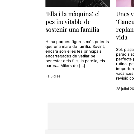
‘Ella i la màquina’, el
Unes v
pes inevitable de
‘Cancu
sostenir una família
replan
vida
Hi ha poques figures més potents
que una mare de família. Sovint,
Sol, platj
encara són elles les principals
paradisía
encarregades de vetllar pel
perfecte 
benestar dels fills, la parella, els
rutina, p
pares… Milers de […]
inoportun
vacances 
Fa 5 dies
revisió c
28 juliol 2