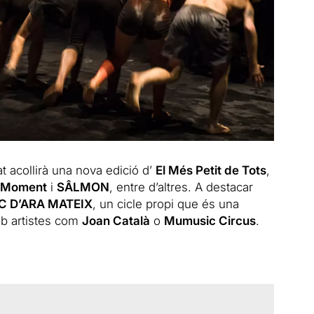
t acollirà una nova edició d’
El Més Petit de Tots
,
a Moment
i
SÂLMON
, entre d’altres. A destacar
C D’ARA MATEIX
, un cicle propi que és una
mb artistes com
Joan Català
o
Mumusic Circus
.