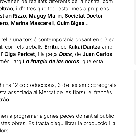
provenen de realitats diferents de la nostra, com
eltrão
, i d’altres que tot i estar més a prop ens
stian Rizzo
,
Maguy Marin
,
Societat Doctor
ero
,
Marina Mascarell
,
Quim Bigas
…
rrel a una torsió contemporània posant en diàleg
al, com els treballs
Erritu
, de
Kukai Dantza
amb
 d’
Olga Pericet
, i la peça
Doce
, de
Juan Carlos
 més llarg
La liturgia de las horas
, que està
hi ha 12 coproduccions, 3 d’elles amb coreògrafs
ista associada al Mercat de les flors), el francès
trão
.
rnen a programar algunes peces donant al públic
tes obres. Es tracta d’equilibrar la producció i la
dors