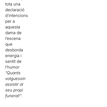
tota una
declaració
d’intencions
per a
aquesta
dama de
l’escena
que
desborda
energia i
sentit de
l’humor
“Quants
volguessin
assistir al
seu propi
funeral!”.