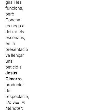
gira i les
funcions,
però
Concha
es nega a
deixar els
escenaris,
en la
presentació
va llençar
una
petició a
Jesús
Cimarro
,
productor
de
l’espectacle,
“Jo vull un
Mèrida!”
;