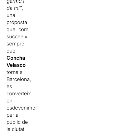
germà i
de mi”
,
una
proposta
que, com
succeeix
sempre
que
Concha
Velasco
torna a
Barcelona,
es
converteix
en
esdeveniment
per al
públic de
la ciutat,