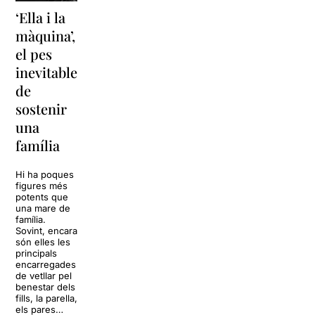
‘Ella i la
‘Sonrisas
Unes
màquina’,
y
vacances a
el pes
lágrimas’
‘Cancun’
inevitable
torna a
per
de
Barcelona
replantejar
sostenir
tota una
La música
una
vida
tornarà a
família
omplir la casa
dels Von
Sol, platja,
Trapp.
còctels i un
Hi ha poques
Sonrisas y
resort
figures més
lágrimas, un
paradisíac.
potents que
dels grans
L’escenari
una mare de
clàssics de la
sembla perfecte
família.
història del
per
Sovint, encara
teatre musical,
desconnectar
són elles les
arribarà al
de la rutina,
principals
Teatre Apolo
però una
encarregades
del 17 al […]
conversa
de vetllar pel
inoportuna pot
benestar dels
27 juliol 2026
convertir unes
fills, la parella,
vacances entre
els pares…