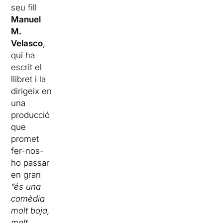
seu fill
Manuel
M.
Velasco
,
qui ha
escrit el
llibret i la
dirigeix en
una
producció
que
promet
fer-nos-
ho passar
en gran
“és una
comèdia
molt boja,
molt