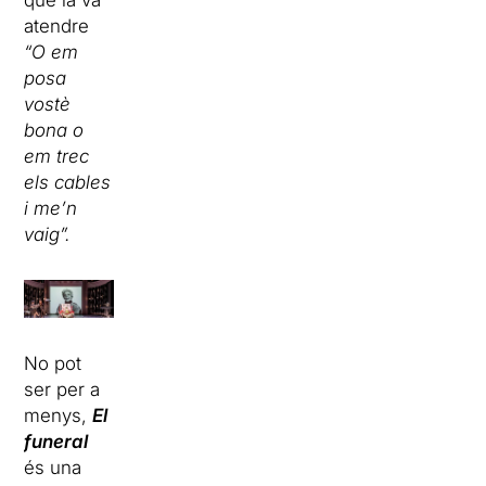
que la va
atendre
“O em
posa
vostè
bona o
em trec
els cables
i me’n
vaig”.
No pot
ser per a
menys,
El
funeral
és una