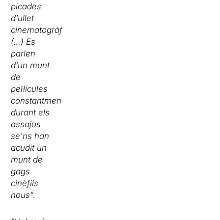
picades
d’ullet
cinematogràfiques
(…) Es
parlen
d’un munt
de
pel·lícules
constantment,
durant els
assajos
se’ns han
acudit un
munt de
gags
cinèfils
nous”.