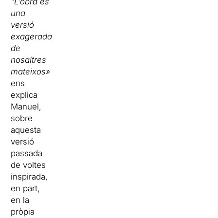
“L’obra és
una
versió
exagerada
de
nosaltres
mateixos»
ens
explica
Manuel,
sobre
aquesta
versió
passada
de voltes
inspirada,
en part,
en la
pròpia