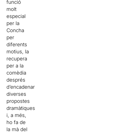
funció
molt
especial
per la
Concha
per
diferents
motius, la
recupera
per a la
comèdia
després
d’encadenar
diverses
propostes
dramàtiques
i, a més,
ho fa de
la mà del