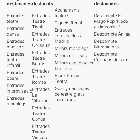
destacades
destacats
destacades
Abonaments
Entrades
Entrades
teatrals
Descompte El
teatre
Teatre
Mago Pop 'Nada
Tiquets Regal
Tívoli
es imposible'
Entrades
Entrades
dansa
Entrades
Descompte Ànima
espectacles a
Teatre
Entrades
Madrid
Descompte
Coliseum
musicals
Mamma mia
Millors monòlegs
Entrades
Entrades
Descompte
Millors musicals
Teatre
teatre
Germans de sang
Millors espectacles
Borràs
infantil
familiars
Entrades
Entrades
Black Friday
Teatre
òpera
Teatral
Romea
Entrades
Guanya entrades
Entrades
improvisació
de teatre gratis -
La
Entrades
concursos
Villarroel
monòlegs
Entrades
Teatre
Condal
Entrades
Teatre
Victòria