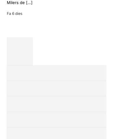
amics en una
Milers de […]
revisió completa
de […]
Fa 6 dies
28 juliol 2026