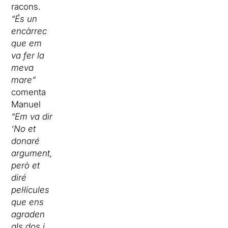
racons.
“És un
encàrrec
que em
va fer la
meva
mare”
comenta
Manuel
“Em va dir
‘No et
donaré
argument,
però et
diré
pel·lícules
que ens
agraden
als dos i