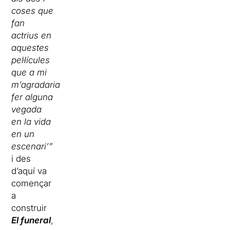
coses que
fan
actrius en
aquestes
pel·lícules
que a mi
m’agradaria
fer alguna
vegada
en la vida
en un
escenari’”
i des
d’aquí va
començar
a
construir
El funeral
,