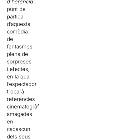
d’herència”
,
punt de
partida
d’aquesta
comèdia
de
fantasmes
plena de
sorpreses
i efectes,
en la qual
l’espectador
trobarà
referències
cinematogràfiques
amagades
en
cadascun
dels seus