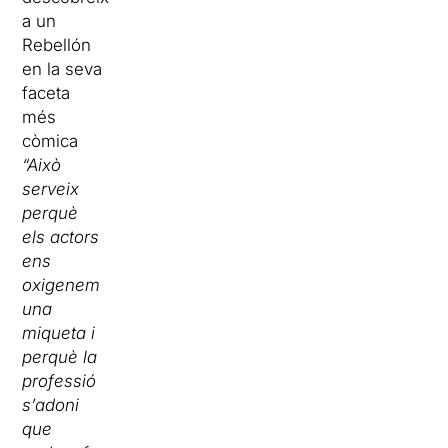
a un
Rebellón
en la seva
faceta
més
còmica
“Això
serveix
perquè
els actors
ens
oxigenem
una
miqueta i
perquè la
professió
s’adoni
que