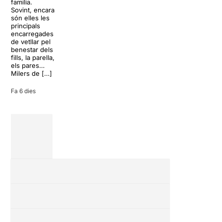
família.
Yamato, el
història del
Sovint, encara
grup fundat
teatre musical,
són elles les
l’any 1993 per
arribarà al
principals
Masa Ogawa
Teatre Apolo
encarregades
a Asuka-mura,
del 17 al […]
de vetllar pel
a la […]
benestar dels
27 juliol 2026
fills, la parella,
24 juliol 2026
els pares…
Milers de […]
Fa 6 dies