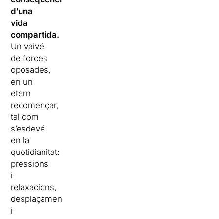
d’una
vida
compartida.
Un vaivé
de forces
oposades,
en un
etern
recomençar,
tal com
s’esdevé
en la
quotidianitat:
pressions
i
relaxacions,
desplaçaments
i