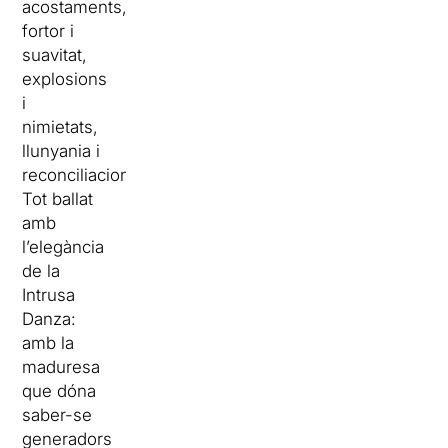
acostaments,
fortor i
suavitat,
explosions
i
nimietats,
llunyania i
reconciliacions.
Tot ballat
amb
l’elegància
de la
Intrusa
Danza:
amb la
maduresa
que dóna
saber-se
generadors