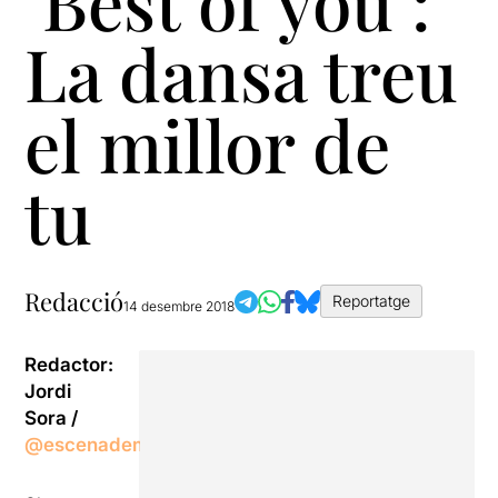
‘Best of you’:
La dansa treu
el millor de
tu
Redacció
Reportatge
14 desembre 2018
Redactor:
Jordi
Sora /
@escenadememoria