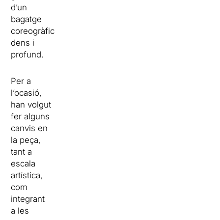
d’un
bagatge
coreogràfic
dens i
profund.
Per a
l’ocasió,
han volgut
fer alguns
canvis en
la peça,
tant a
escala
artística,
com
integrant
a les