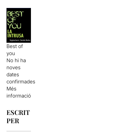
Best of
you
No hi ha
noves
dates
confirmades
Més
informació
ESCRIT
PER