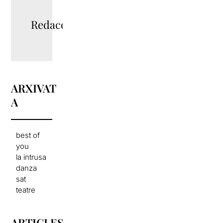
Redacció
ARXIVAT
A
best of
you
la intrusa
danza
sat
teatre
ARTICLES