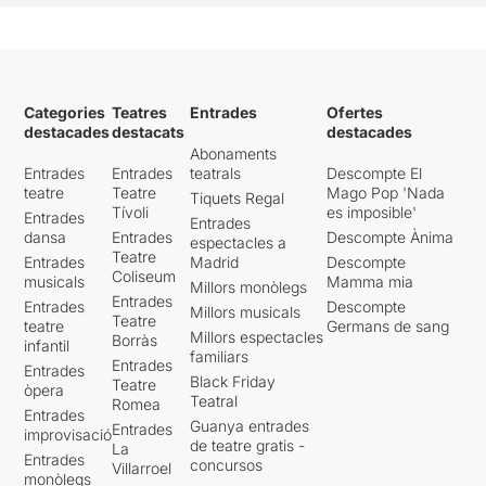
Categories
Teatres
Entrades
Ofertes
destacades
destacats
destacades
Abonaments
Entrades
Entrades
teatrals
Descompte El
teatre
Teatre
Mago Pop 'Nada
Tiquets Regal
Tívoli
es imposible'
Entrades
Entrades
dansa
Entrades
Descompte Ànima
espectacles a
Teatre
Entrades
Madrid
Descompte
Coliseum
musicals
Mamma mia
Millors monòlegs
Entrades
Entrades
Descompte
Millors musicals
Teatre
teatre
Germans de sang
Millors espectacles
Borràs
infantil
familiars
Entrades
Entrades
Black Friday
Teatre
òpera
Teatral
Romea
Entrades
Guanya entrades
Entrades
improvisació
de teatre gratis -
La
Entrades
concursos
Villarroel
monòlegs