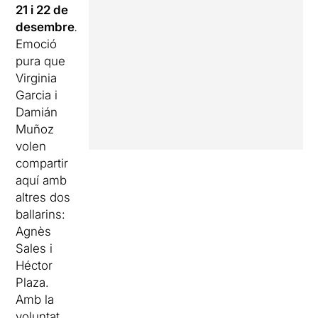
21 i 22 de
desembre
.
Emoció
pura que
Virginia
Garcia i
Damián
Muñoz
volen
compartir
aquí amb
altres dos
ballarins:
Agnès
Sales i
Héctor
Plaza.
Amb la
voluntat