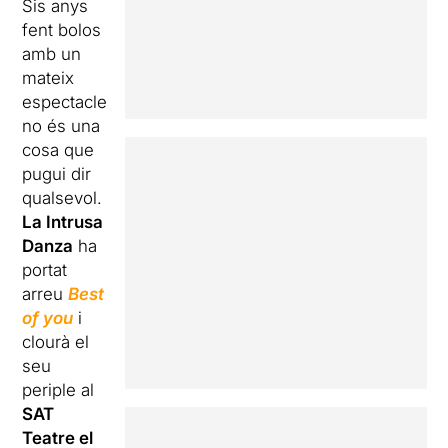
Sis anys
fent bolos
amb un
mateix
espectacle
no és una
cosa que
pugui dir
qualsevol.
La Intrusa
Danza
ha
portat
arreu
Best
of you
i
clourà el
seu
periple al
SAT
Teatre el