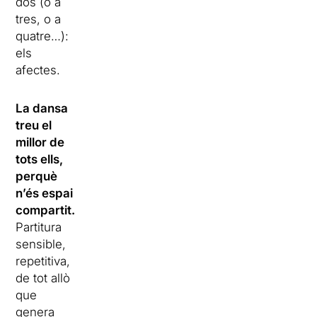
dos (o a
tres, o a
quatre…):
els
afectes.
La dansa
treu el
millor de
tots ells,
perquè
n’és espai
compartit.
Partitura
sensible,
repetitiva,
de tot allò
que
genera