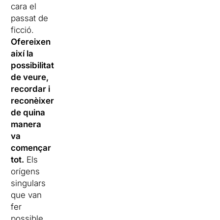
cara el
passat de
ficció.
Ofereixen
així la
possibilitat
de veure,
recordar i
reconèixer
de quina
manera
va
començar
tot.
Els
orígens
singulars
que van
fer
possible