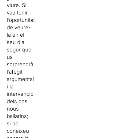
viure. Si
vau tenir
l’oportunitat
de veure-
la en el
seu dia,
segur que
us
sorprendrà
l’afegit
argumental
i la
intervenció
dels dos
nous
ballarins;
si no
coneixeu