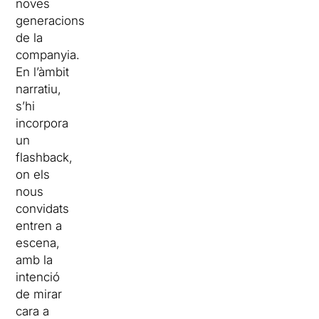
noves
generacions
de la
companyia.
En l’àmbit
narratiu,
s’hi
incorpora
un
flashback,
on els
nous
convidats
entren a
escena,
amb la
intenció
de mirar
cara a