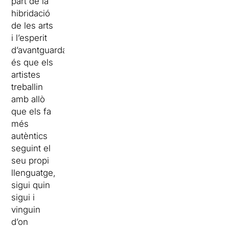
part de la
hibridació
de les arts
i l’esperit
d’avantguarda,
és que els
artistes
treballin
amb allò
que els fa
més
autèntics
seguint el
seu propi
llenguatge,
sigui quin
sigui i
vinguin
d’on