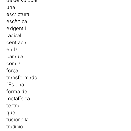
desenvolupat
una
escriptura
escènica
exigent i
radical,
centrada
en la
paraula
com a
força
transformadora.
“És una
forma de
metafísica
teatral
que
fusiona la
tradició