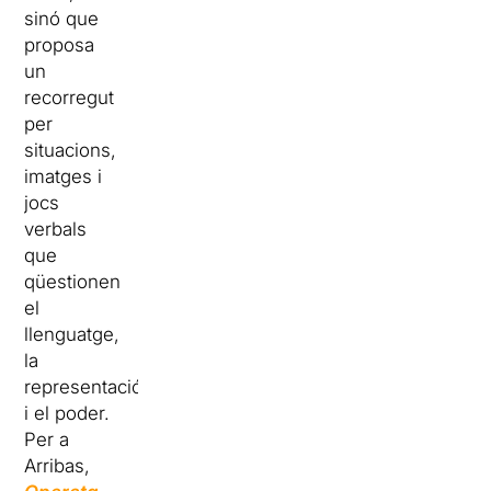
sinó que
proposa
un
recorregut
per
situacions,
imatges i
jocs
verbals
que
qüestionen
el
llenguatge,
la
representació
i el poder.
Per a
Arribas,