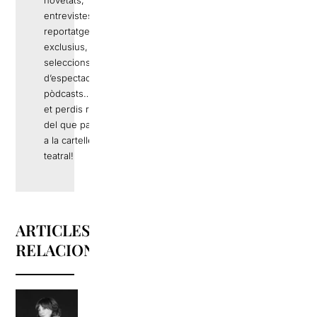
entrevistes,
reportatges
exclusius,
seleccions
d’espectacles,
pòdcasts… No
et perdis res
del que passa
a la cartellera
teatral!
ARTICLES
RELACIONATS