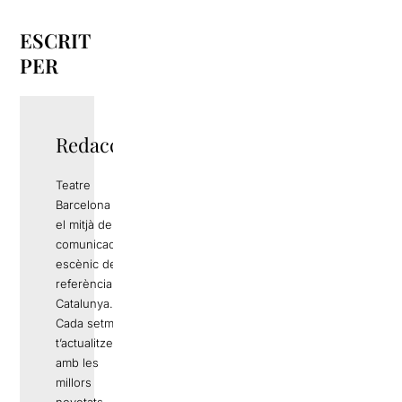
ESCRIT
PER
Redacció
Teatre
Barcelona és
el mitjà de
comunicació
escènic de
referència a
Catalunya.
Cada setmana
t’actualitzem
amb les
millors
novetats,