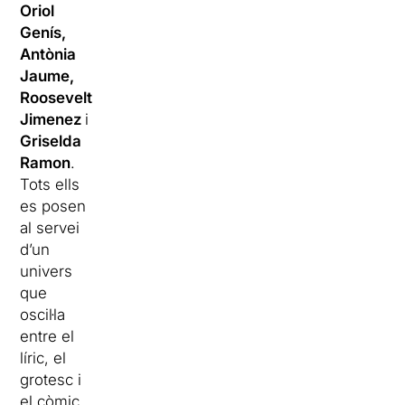
Oriol
Genís,
Antònia
Jaume,
Roosevelt
Jimenez
i
Griselda
Ramon
.
Tots ells
es posen
al servei
d’un
univers
que
oscil·la
entre el
líric, el
grotesc i
el còmic,