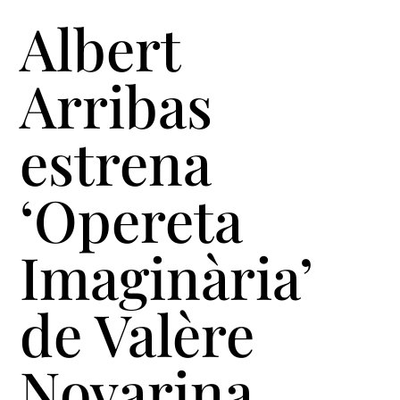
Albert
Arribas
estrena
‘Opereta
Imaginària’
de Valère
Novarina