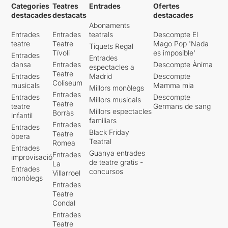
Categories
Teatres
Entrades
Ofertes
destacades
destacats
destacades
Abonaments
Entrades
Entrades
teatrals
Descompte El
teatre
Teatre
Mago Pop 'Nada
Tiquets Regal
Tívoli
es imposible'
Entrades
Entrades
dansa
Entrades
Descompte Ànima
espectacles a
Teatre
Entrades
Madrid
Descompte
Coliseum
musicals
Mamma mia
Millors monòlegs
Entrades
Entrades
Descompte
Millors musicals
Teatre
teatre
Germans de sang
Millors espectacles
Borràs
infantil
familiars
Entrades
Entrades
Black Friday
Teatre
òpera
Teatral
Romea
Entrades
Guanya entrades
Entrades
improvisació
de teatre gratis -
La
Entrades
concursos
Villarroel
monòlegs
Entrades
Teatre
Condal
Entrades
Teatre