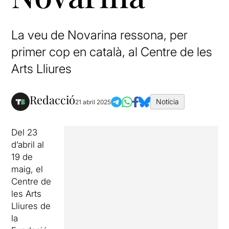
La veu de Novarina ressona, per
primer cop en català, al Centre de les
Arts Lliures
Redacció
Notícia
21 abril 2025
Del 23
d’abril al
19 de
maig, el
Centre de
les Arts
Lliures de
la