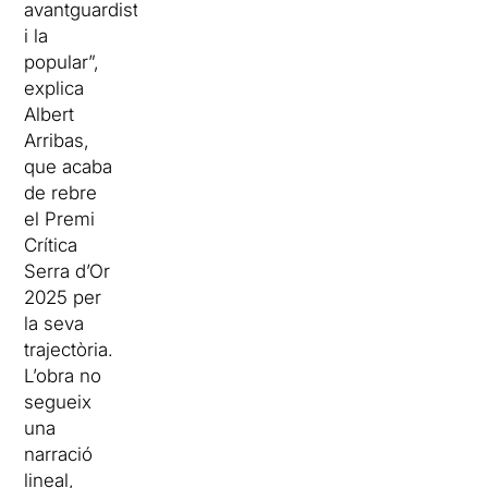
avantguardista
i la
popular”,
explica
Albert
Arribas,
que acaba
de rebre
el Premi
Crítica
Serra d’Or
2025 per
la seva
trajectòria.
L’obra no
segueix
una
narració
lineal,