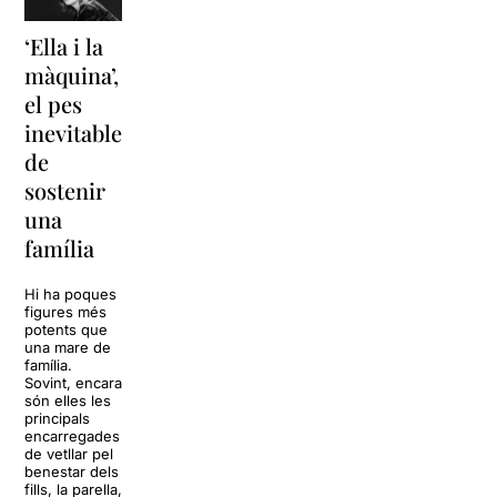
‘Ella i la
‘Sonrisas
Unes
màquina’,
y
vacances a
el pes
lágrimas’
‘Cancun’
inevitable
torna a
per
de
Barcelona
replantejar
sostenir
tota una
La música
una
vida
tornarà a
família
omplir la casa
dels Von
Sol, platja,
Trapp.
còctels i un
Hi ha poques
Sonrisas y
resort
figures més
lágrimas, un
paradisíac.
potents que
dels grans
L’escenari
una mare de
clàssics de la
sembla perfecte
família.
història del
per
Sovint, encara
teatre musical,
desconnectar
són elles les
arribarà al
de la rutina,
principals
Teatre Apolo
però una
encarregades
del 17 al […]
conversa
de vetllar pel
inoportuna pot
benestar dels
27 juliol 2026
convertir unes
fills, la parella,