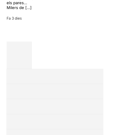
vacances entre
els pares…
amics en una
Milers de […]
revisió completa
de […]
Fa 3 dies
28 juliol 2026