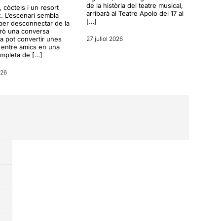
de la història del teatre musical,
a, còctels i un resort
arribarà al Teatre Apolo del 17 al
c. L’escenari sembla
[…]
per desconnectar de la
erò una conversa
a pot convertir unes
27 juliol 2026
entre amics en una
ompleta de […]
026