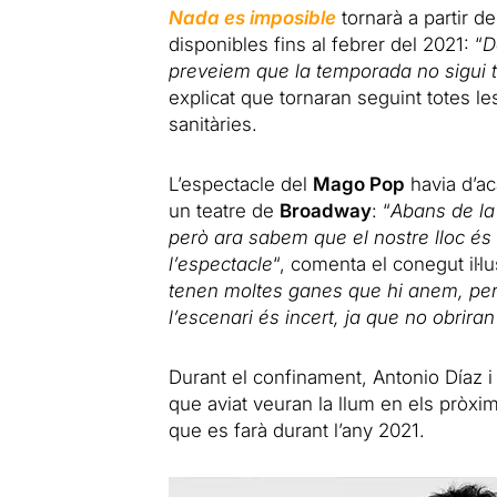
Nada es imposible
tornarà a partir 
disponibles fins al febrer del 2021: “
D
preveiem que la temporada no sigui 
explicat que tornaran seguint totes l
sanitàries.
L’espectacle del
Mago Pop
havia d’ac
un teatre de
Broadway
: “
Abans de la
però ara sabem que el nostre lloc é
l’espectacle
“, comenta el conegut il·lu
tenen moltes ganes que hi anem, per
l’escenari és incert, ja que no obrira
Durant el confinament, Antonio Díaz i
que aviat veuran la llum en els pròxim
que es farà durant l’any 2021.