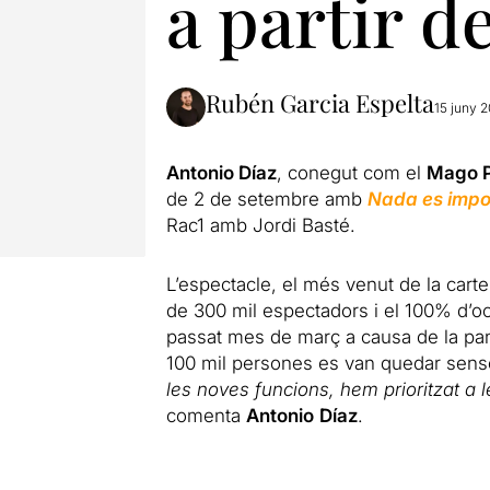
a partir d
Rubén Garcia Espelta
15 juny 
Antonio Díaz
, conegut com el
Mago 
de 2 de setembre amb
Nada es impo
Rac1 amb Jordi Basté.
L’espectacle, el més venut de la cart
de 300 mil espectadors i el 100% d’o
passat mes de març a causa de la pand
100 mil persones es van quedar sense
les noves funcions, hem prioritzat a
comenta
Antonio
Díaz
.