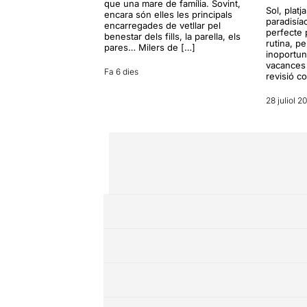
que una mare de família. Sovint,
Sol, platj
encara són elles les principals
paradisía
encarregades de vetllar pel
perfecte 
benestar dels fills, la parella, els
rutina, p
pares… Milers de […]
inoportun
vacances 
Fa 6 dies
revisió c
28 juliol 2