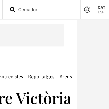
CAT
ESP
Entrevistes
Reportatges
Breus
re Victòria