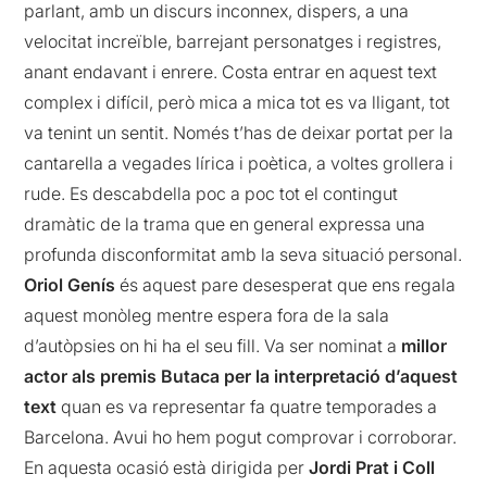
parlant, amb un discurs inconnex, dispers, a una
velocitat increïble, barrejant personatges i registres,
anant endavant i enrere. Costa entrar en aquest text
complex i difícil, però mica a mica tot es va lligant, tot
va tenint un sentit. Només t’has de deixar portat per la
cantarella a vegades lírica i poètica, a voltes grollera i
rude. Es descabdella poc a poc tot el contingut
dramàtic de la trama que en general expressa una
profunda disconformitat amb la seva situació personal.
Oriol Genís
és aquest pare desesperat que ens regala
aquest monòleg mentre espera fora de la sala
d’autòpsies on hi ha el seu fill. Va ser nominat a
millor
actor als premis Butaca per la interpretació d’aquest
text
quan es va representar fa quatre temporades a
Barcelona. Avui ho hem pogut comprovar i corroborar.
En aquesta ocasió està dirigida per
Jordi Prat i Coll