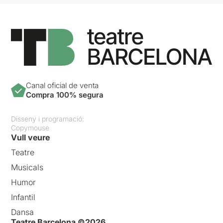
Canal oficial de venta
Compra 100% segura
Disseny i programació:
Copymouse
Vull veure
Teatre
Musicals
Humor
Infantil
Dansa
Teatre Barcelona ©2026