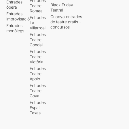
Entrades
Entrades
Black Friday
Teatre
òpera
Teatral
Romea
Entrades
Guanya entrades
Entrades
improvisació
de teatre gratis -
La
Entrades
concursos
Villarroel
monòlegs
Entrades
Teatre
Condal
Entrades
Teatre
Victòria
Entrades
Teatre
Apolo
Entrades
Teatre
Goya
Entrades
Espai
Texas