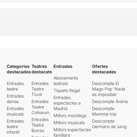
Categories
Teatres
Entrades
Ofertes
destacades
destacats
destacades
Abonaments
Entrades
Entrades
teatrals
Descompte El
teatre
Teatre
Mago Pop 'Nada
Tiquets Regal
Tívoli
es imposible'
Entrades
Entrades
dansa
Entrades
Descompte Ànima
espectacles a
Teatre
Entrades
Madrid
Descompte
Coliseum
musicals
Mamma mia
Millors monòlegs
Entrades
Entrades
Descompte
Millors musicals
Teatre
teatre
Germans de sang
Millors espectacles
Borràs
infantil
familiars