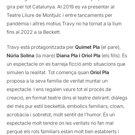
gira per tot Catalunya. Al 2019 es va presentar al
Teatre Lliure de Montjuïc i entre tancaments per
pandèmia i altres motius Travy no ha tornat a la llum
fins al 2022 a la Beckett.
Travy està protagonitzada per
Quimet Pla
(el pare),
Núria Solina
(la mare)
Diana Pla i Oriol Pla
(els fills). És
un espectacle on es barreja ficció amb situacions que
simulen la realitat. Tot comença quan
Oriol Pla
proposa a la seva família de veritat muntar un
espectacle. I ens regalen veure tot el procés de
creació, en format teatre dins el teatre delirant: diàlegs
del més pur estil beckettià, embolics familiars, clown,
acrobàcia i sobretot, molt sentit de l’humor. És un
espectacle molt tendre on les veritats no fan mal
perquè els rols familiars estan molt ben establerts i