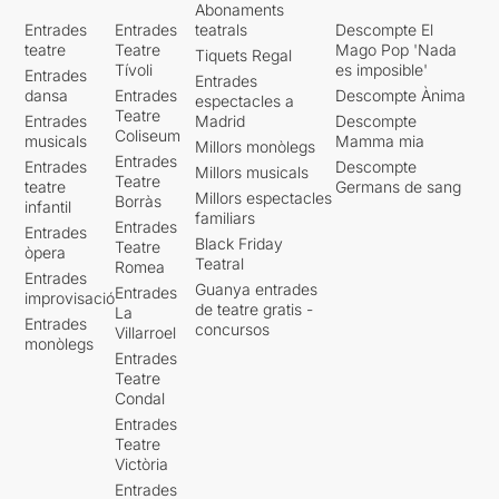
Abonaments
Entrades
Entrades
teatrals
Descompte El
teatre
Teatre
Mago Pop 'Nada
Tiquets Regal
Tívoli
es imposible'
Entrades
Entrades
dansa
Entrades
Descompte Ànima
espectacles a
Teatre
Entrades
Madrid
Descompte
Coliseum
musicals
Mamma mia
Millors monòlegs
Entrades
Entrades
Descompte
Millors musicals
Teatre
teatre
Germans de sang
Millors espectacles
Borràs
infantil
familiars
Entrades
Entrades
Black Friday
Teatre
òpera
Teatral
Romea
Entrades
Guanya entrades
Entrades
improvisació
de teatre gratis -
La
Entrades
concursos
Villarroel
monòlegs
Entrades
Teatre
Condal
Entrades
Teatre
Victòria
Entrades