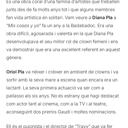
És una obra coral d’una família d’artistes que treballen
junts des de fa molts anys tot i que alguns membres
fan vida artística en solitari. Vam veure a
Diana Pla
a
“
Mis cosas y yo
” fa un any a la Badabadoc. Era una
obra difícil, agosarada i valenta en la que Diana Pla
desenvolupava el seu millor rol de clown femení i ens
va demostrar que era una excel·lent referent en aquest
gènere.
Oriol Pla
va néixer i créixer en ambient de clowns i va
sortir amb la seva mare a escena quan encara era un
lactant. La seva primera actuació va ser com a
pallasso als sis anys. No és estrany que hagi destacat
com actor tant al cinema, com a la TV i al teatre,
aconseguint dos premis Gaudí i moltes nominacions.
Ell és el guionista i el director de “Travy” que va fer