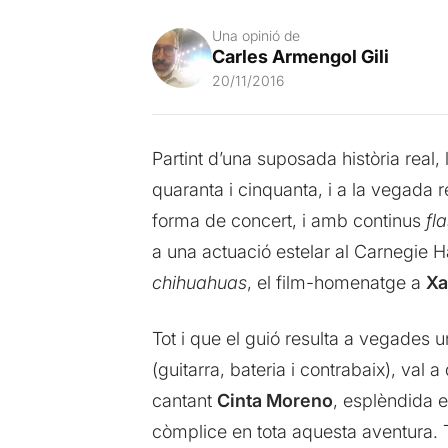
Una opinió de
Carles Armengol Gili
20/11/2016
Partint d’una suposada història real
quaranta i cinquanta, i a la vegada r
forma de concert, i amb continus
fl
a una actuació estelar al Carnegie H
chihuahuas
, el film-homenatge a
Xa
Tot i que el guió resulta a vegades 
(guitarra, bateria i contrabaix), val a
cantant
Cinta Moreno
, esplèndida
còmplice en tota aquesta aventura. 