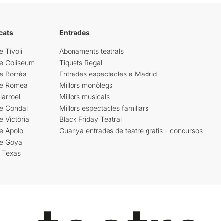
cats
Entrades
e Tívoli
Abonaments teatrals
re Coliseum
Tiquets Regal
e Borràs
Entrades espectacles a Madrid
re Romea
Millors monòlegs
larroel
Millors musicals
re Condal
Millors espectacles familiars
e Victòria
Black Friday Teatral
e Apolo
Guanya entrades de teatre gratis - concursos
re Goya
i Texas