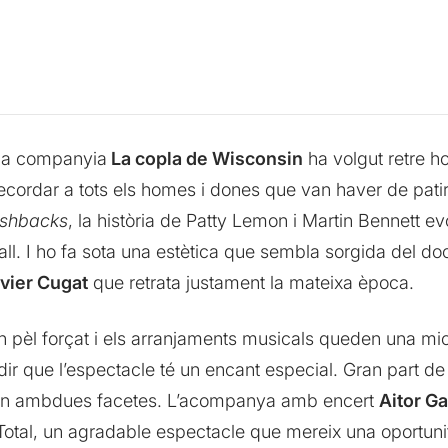
, la companyia
La copla de Wisconsin
ha volgut retre h
ecordar a tots els homes i dones que van haver de patir 
ashbacks
, la història de Patty Lemon i Martin Bennett e
all. I ho fa sota una estètica que sembla sorgida del 
vier Cugat
que retrata justament la mateixa època.
un pèl forçat i els arranjaments musicals queden una m
 dir que l’espectacle té un encant especial. Gran part de c
 en ambdues facetes. L’acompanya amb encert
Aitor G
Total, un agradable espectacle que mereix una oportunit