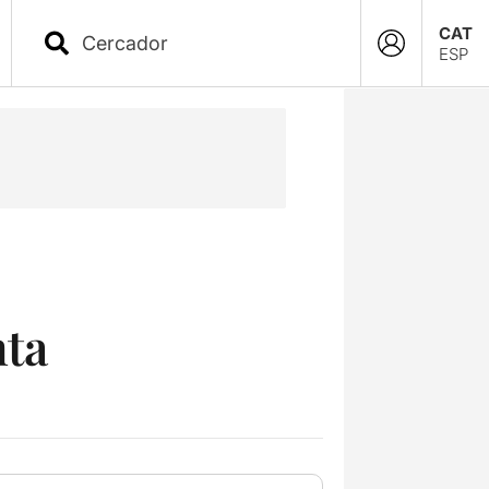
CAT
ESP
nta