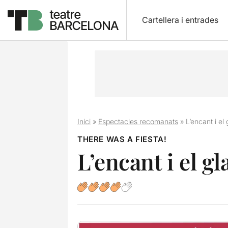
Cartellera i entrades
Inici
»
Espectacles recomanats
»
L’encant i e
THERE WAS A FIESTA!
L’encant i el g