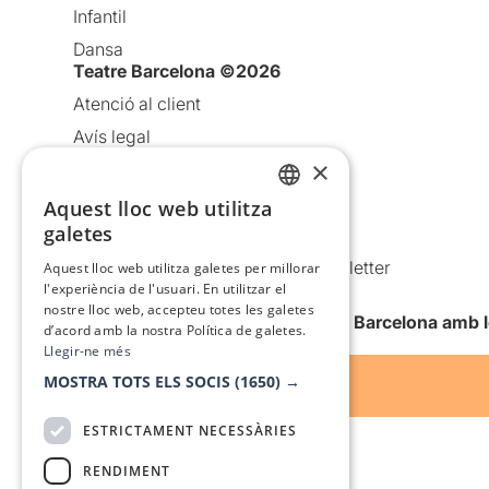
Infantil
Dansa
Teatre Barcelona ©2026
Atenció al client
Avís legal
×
Política de privacitat
Política de cookies
Aquest lloc web utilitza
CATALAN
galetes
Condicions d’ús
SPANISH
Comunicacions comercials i Newsletter
Aquest lloc web utilitza galetes per millorar
l'experiència de l'usuari. En utilitzar el
Anuncia’t
nostre lloc web, accepteu totes les galetes
Vull rebre la newsletter de Teatre Barcelona amb 
d’acord amb la nostra Política de galetes.
Llegir-ne més
MOSTRA TOTS ELS SOCIS
(1650) →
ESTRICTAMENT NECESSÀRIES
RENDIMENT