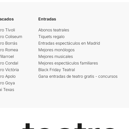
tacados
Entradas
ro Tívoli
Abonos teatrales
tro Coliseum
Tiquets regalo
ro Borrás
Entradas espectáculos en Madrid
tro Romea
Mejores monólogos
llarroel
Mejores musicales
tro Condal
Mejores espectáculos familiares
ro Victòria
Black Friday Teatral
ro Apolo
Gana entradas de teatro gratis - concursos
tro Goya
ai Texas