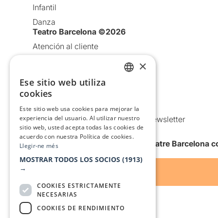
Infantil
Danza
Teatro Barcelona ©2026
Atención al cliente
Aviso legal
×
Política de privacidad
Ese sitio web utiliza
CATALAN
Política de Cookies
cookies
SPANISH
Condiciones de uso
Este sitio web usa cookies para mejorar la
experiencia del usuario. Al utilizar nuestro
Comunicaciones comerciales y Newsletter
sitio web, usted acepta todas las cookies de
Anuncia’t
acuerdo con nuestra Política de cookies.
Quiero recibir la newsletter de Teatre Barcelona
Llegir-ne més
MOSTRAR TODOS LOS SOCIOS
(1913)
→
COOKIES ESTRICTAMENTE
NECESARIAS
COOKIES DE RENDIMIENTO