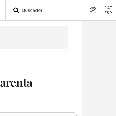
CAT
ESP
uarenta