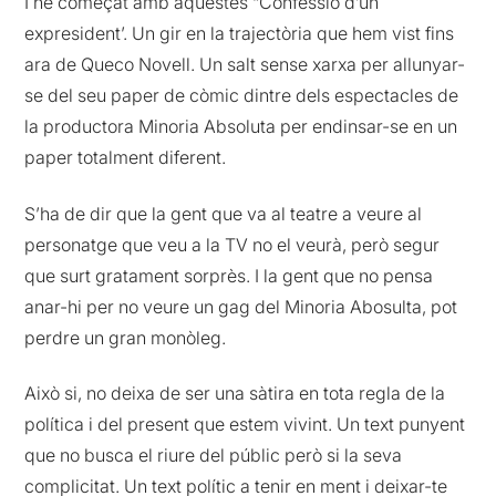
I he começat amb aquestes “Confessió d’un
expresident’. Un gir en la trajectòria que hem vist fins
ara de Queco Novell. Un salt sense xarxa per allunyar-
se del seu paper de còmic dintre dels espectacles de
la productora Minoria Absoluta per endinsar-se en un
paper totalment diferent.
S’ha de dir que la gent que va al teatre a veure al
personatge que veu a la TV no el veurà, però segur
que surt gratament sorprès. I la gent que no pensa
anar-hi per no veure un gag del Minoria Abosulta, pot
perdre un gran monòleg.
Això si, no deixa de ser una sàtira en tota regla de la
política i del present que estem vivint. Un text punyent
que no busca el riure del públic però si la seva
complicitat. Un text polític a tenir en ment i deixar-te