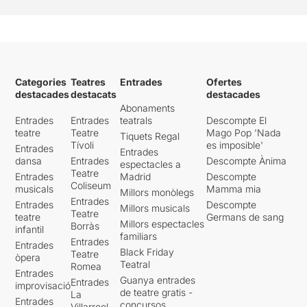
Categories
Teatres
Entrades
Ofertes
destacades
destacats
destacades
Abonaments
Entrades
Entrades
teatrals
Descompte El
teatre
Teatre
Mago Pop 'Nada
Tiquets Regal
Tívoli
es imposible'
Entrades
Entrades
dansa
Entrades
Descompte Ànima
espectacles a
Teatre
Entrades
Madrid
Descompte
Coliseum
musicals
Mamma mia
Millors monòlegs
Entrades
Entrades
Descompte
Millors musicals
Teatre
teatre
Germans de sang
Millors espectacles
Borràs
infantil
familiars
Entrades
Entrades
Black Friday
Teatre
òpera
Teatral
Romea
Entrades
Guanya entrades
Entrades
improvisació
de teatre gratis -
La
Entrades
concursos
Villarroel