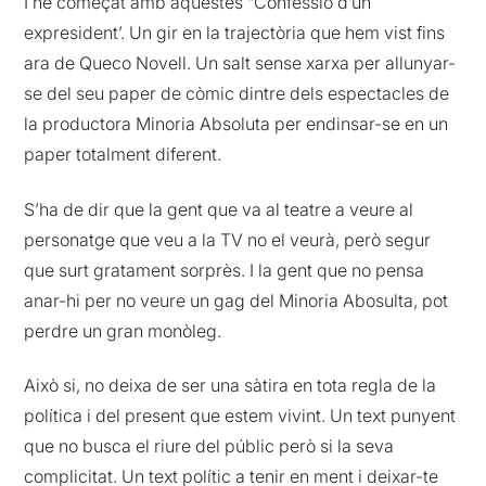
I he começat amb aquestes “Confessió d’un
expresident’. Un gir en la trajectòria que hem vist fins
ara de Queco Novell. Un salt sense xarxa per allunyar-
se del seu paper de còmic dintre dels espectacles de
la productora Minoria Absoluta per endinsar-se en un
paper totalment diferent.
S’ha de dir que la gent que va al teatre a veure al
personatge que veu a la TV no el veurà, però segur
que surt gratament sorprès. I la gent que no pensa
anar-hi per no veure un gag del Minoria Abosulta, pot
perdre un gran monòleg.
Això si, no deixa de ser una sàtira en tota regla de la
política i del present que estem vivint. Un text punyent
que no busca el riure del públic però si la seva
complicitat. Un text polític a tenir en ment i deixar-te