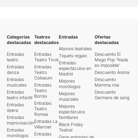
Categorías
Teatros
Entradas
Ofertas
destacadas
destacados
destacadas
Abonos teatrales
Entradas
Entradas
Descuento El
Tiquets regalo
teatro
Teatro Tívoli
Mago Pop 'Nada
Entradas
es imposible'
Entradas
Entradas
espectáculos en
danza
Teatro
Descuento Ànima
Madrid
Coliseum
Entradas
Descuento
Mejores
musicales
Entradas
Mamma mia
monólogos
Teatro
Entradas
Descuento
Mejores
Borrás
teatro infantil
Germans de sang
musicales
Entradas
Entradas
Mejores
Teatro
ópera
espectáculos
Romea
Entradas
familiares
Entradas La
improvisación
Black Friday
Villarroel
Entradas
Teatral
Entradas
monólogos
Gana entradas de