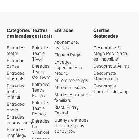
Categories
Teatres
Entrades
Ofertes
destacades
destacats
destacades
Abonaments
Entrades
Entrades
teatrals
Descompte El
teatre
Teatre
Mago Pop 'Nada
Tiquets Regal
Tívoli
es imposible'
Entrades
Entrades
dansa
Entrades
Descompte Ànima
espectacles a
Teatre
Entrades
Madrid
Descompte
Coliseum
musicals
Mamma mia
Millors monòlegs
Entrades
Entrades
Descompte
Millors musicals
Teatre
teatre
Germans de sang
Millors espectacles
Borràs
infantil
familiars
Entrades
Entrades
Black Friday
Teatre
òpera
Teatral
Romea
Entrades
Guanya entrades
Entrades
improvisació
de teatre gratis -
La
Entrades
concursos
Villarroel
monòlegs