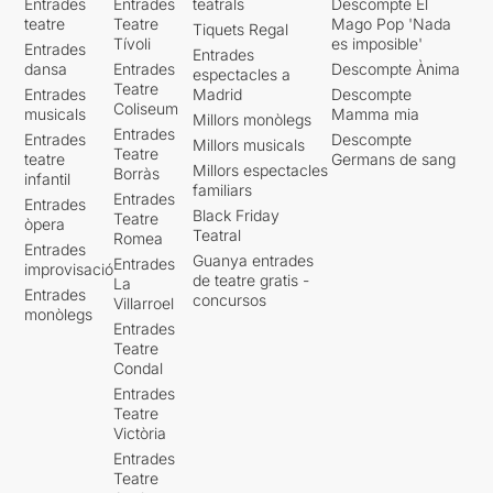
Entrades
Entrades
teatrals
Descompte El
teatre
Teatre
Mago Pop 'Nada
Tiquets Regal
Tívoli
es imposible'
Entrades
Entrades
dansa
Entrades
Descompte Ànima
espectacles a
Teatre
Entrades
Madrid
Descompte
Coliseum
musicals
Mamma mia
Millors monòlegs
Entrades
Entrades
Descompte
Millors musicals
Teatre
teatre
Germans de sang
Millors espectacles
Borràs
infantil
familiars
Entrades
Entrades
Black Friday
Teatre
òpera
Teatral
Romea
Entrades
Guanya entrades
Entrades
improvisació
de teatre gratis -
La
Entrades
concursos
Villarroel
monòlegs
Entrades
Teatre
Condal
Entrades
Teatre
Victòria
Entrades
Teatre