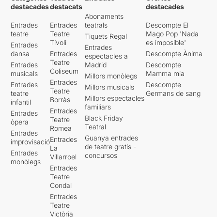
destacades
destacats
destacades
Abonaments
Entrades
Entrades
teatrals
Descompte El
teatre
Teatre
Mago Pop 'Nada
Tiquets Regal
Tívoli
es imposible'
Entrades
Entrades
dansa
Entrades
Descompte Ànima
espectacles a
Teatre
Entrades
Madrid
Descompte
Coliseum
musicals
Mamma mia
Millors monòlegs
Entrades
Entrades
Descompte
Millors musicals
Teatre
teatre
Germans de sang
Millors espectacles
Borràs
infantil
familiars
Entrades
Entrades
Black Friday
Teatre
òpera
Teatral
Romea
Entrades
Guanya entrades
Entrades
improvisació
de teatre gratis -
La
Entrades
concursos
Villarroel
monòlegs
Entrades
Teatre
Condal
Entrades
Teatre
Victòria