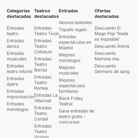
Categorías
Teatros
Entradas
Ofertas
destacadas
destacados
destacadas
Abonos teatrales
Entradas
Entradas
Descuento El
Tiquets regalo
teatro
Teatro Tívoli
Mago Pop 'Nada
Entradas
es imposible'
Entradas
Entradas
espectáculos en
danza
Teatro
Descuento Ànima
Madrid
Coliseum
Entradas
Descuento
Mejores
musicales
Entradas
Mamma mia
monólogos
Teatro
Entradas
Descuento
Mejores
Borrás
teatro infantil
Germans de sang
musicales
Entradas
Entradas
Mejores
Teatro
ópera
espectáculos
Romea
Entradas
familiares
Entradas La
improvisación
Black Friday
Villarroel
Entradas
Teatral
Entradas
monólogos
Gana entradas de
Teatro
teatro gratis -
Condal
concursos
Entradas
Teatro
Victòria