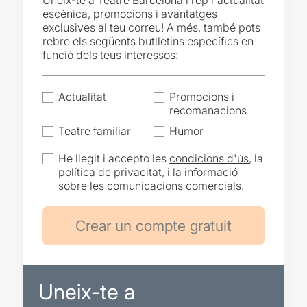
Uneix-te a Teatre Barcelona i rep l'actualitat
escènica, promocions i avantatges
exclusives al teu correu! A més, també pots
rebre els següents butlletins específics en
funció dels teus interessos:
Actualitat
Promocions i
recomanacions
Teatre familiar
Humor
He llegit i accepto les
condicions d'ús
, la
política de privacitat
, i la informació
sobre les
comunicacions comercials
.
Uneix-te a