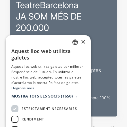
TeatreBarcelona
JA SOM MÉS DE
200.000
×
Promocions
Aquest lloc web utilitza
CATALAN
galetes
Sortejos exclusius
SPANISH
Aquest lloc web utilitza galetes per millorar
Butlletins d’actualitat i descomptes
l'experiència de l'usuari. En utilitzar el
nostre lloc web, accepteu totes les galetes
Valora espectacles
d’acord amb la nostra Política de galetes.
Llegir-ne més
MOSTRA TOTS ELS SOCIS
(1650) →
Canal oficial de venda teatral Compra 100%
segura
ESTRICTAMENT NECESSÀRIES
RENDIMENT