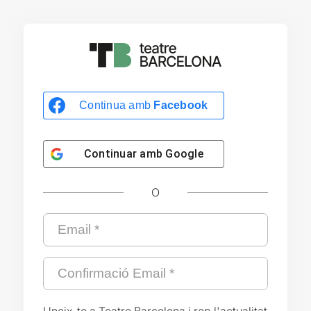
Continua amb
Facebook
Continuar amb
Google
O