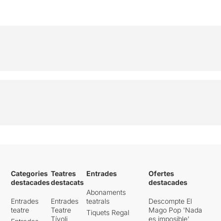
Categories
Teatres
Entrades
Ofertes
destacades
destacats
destacades
Abonaments
Entrades
Entrades
teatrals
Descompte El
teatre
Teatre
Mago Pop 'Nada
Tiquets Regal
Tívoli
es imposible'