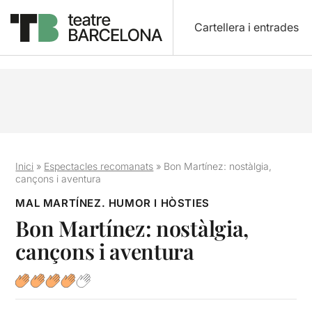
Cartellera i entrades
Inici
»
Espectacles recomanats
»
Bon Martínez: nostàlgia,
cançons i aventura
MAL MARTÍNEZ. HUMOR I HÒSTIES
Bon Martínez: nostàlgia,
cançons i aventura