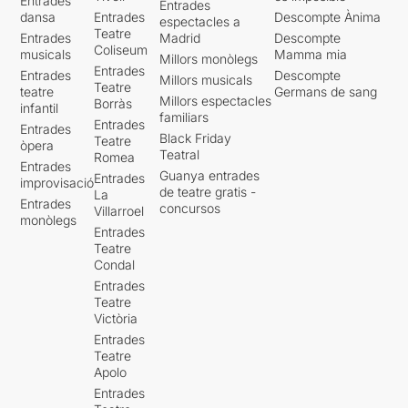
Entrades
Entrades
dansa
Entrades
Descompte Ànima
espectacles a
Teatre
Entrades
Madrid
Descompte
Coliseum
musicals
Mamma mia
Millors monòlegs
Entrades
Entrades
Descompte
Millors musicals
Teatre
teatre
Germans de sang
Millors espectacles
Borràs
infantil
familiars
Entrades
Entrades
Black Friday
Teatre
òpera
Teatral
Romea
Entrades
Guanya entrades
Entrades
improvisació
de teatre gratis -
La
Entrades
concursos
Villarroel
monòlegs
Entrades
Teatre
Condal
Entrades
Teatre
Victòria
Entrades
Teatre
Apolo
Entrades