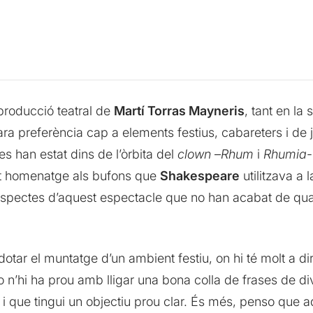
producció teatral de
Martí Torras Mayneris
, tant en la
a preferència cap a elements festius, cabareters i de jo
 han estat dins de l’òrbita del
clown
–
Rhum
i
Rhumia
-
t homenatge als bufons que
Shakespeare
utilitzava a
a aspectes d’aquest espectacle que no han acabat de qu
dotar el muntatge d’un ambient festiu, on hi té molt a di
no n’hi ha prou amb lligar una bona colla de frases de 
 i que tingui un objectiu prou clar. És més, penso que a