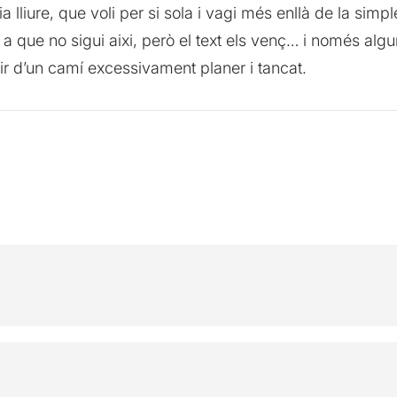
ia lliure, que voli per si sola i vagi més enllà de la sim
r a que no sigui aixi, però el text els venç… i només alg
tir d’un camí excessivament planer i tancat.