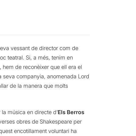
 seva vessant de director com de
c teatral. Si, a més, tenim en
, hem de reconèixer que ell era el
 la seva companyia, anomenada Lord
allar de la manera que molts
r la música en directe d’
Els Berros
diverses obres de Shakespeare per
quest encotillament voluntari ha