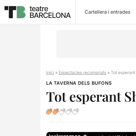
Cartellera i entrades
Inici
»
Espectacles recomanats
»
Tot esperan
LA TAVERNA DELS BUFONS
Tot esperant S