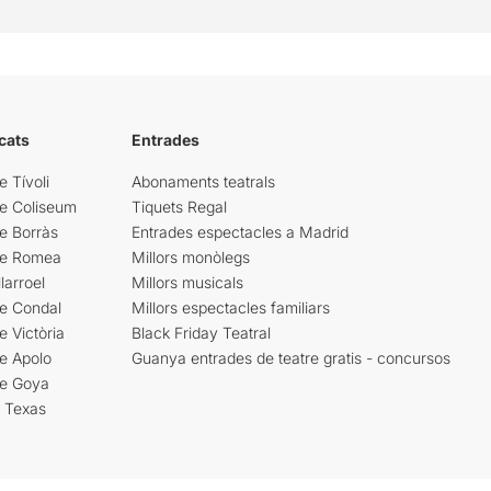
cats
Entrades
e Tívoli
Abonaments teatrals
re Coliseum
Tiquets Regal
e Borràs
Entrades espectacles a Madrid
re Romea
Millors monòlegs
larroel
Millors musicals
re Condal
Millors espectacles familiars
e Victòria
Black Friday Teatral
e Apolo
Guanya entrades de teatre gratis - concursos
re Goya
i Texas