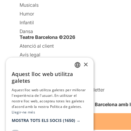
Musicals
Humor
Infantil
Dansa
Teatre Barcelona ©2026
Atenció al client
Avís legal
×
Política de privacitat
Política de cookies
Aquest lloc web utilitza
CATALAN
galetes
Condicions d’ús
SPANISH
Comunicacions comercials i Newsletter
Aquest lloc web utilitza galetes per millorar
l'experiència de l'usuari. En utilitzar el
Anuncia’t
nostre lloc web, accepteu totes les galetes
Vull rebre la newsletter de Teatre Barcelona amb 
d’acord amb la nostra Política de galetes.
Llegir-ne més
MOSTRA TOTS ELS SOCIS
(1650) →