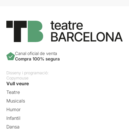
Canal oficial de venta
Compra 100% segura
Disseny i programació:
Copymouse
Vull veure
Teatre
Musicals
Humor
Infantil
Dansa