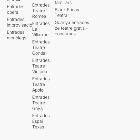
familiars
Entrades
Entrades
Black Friday
Teatre
òpera
Teatral
Romea
Entrades
Guanya entrades
Entrades
improvisació
de teatre gratis -
La
Entrades
concursos
Villarroel
monòlegs
Entrades
Teatre
Condal
Entrades
Teatre
Victòria
Entrades
Teatre
Apolo
Entrades
Teatre
Goya
Entrades
Espai
Texas