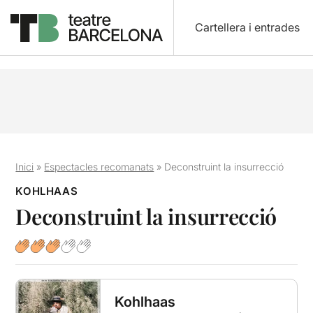
Cartellera i entrades
Inici
»
Espectacles recomanats
»
Deconstruint la insurrecció
KOHLHAAS
Deconstruint la insurrecció
Kohlhaas