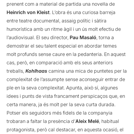
prenent com a material de partida una novel·la de
Heinrich von Kleist
. L’obra és una curiosa barreja
entre teatre documental, assaig polític i sàtira
humorística amb un ritme àgil i un ús molt efectiu de
l’audiovisual. El seu director,
Pau Masaló
, torna a
demostrar el seu talent especial en abordar temes
molt profunds sense caure en la pedanteria. En aquest
cas, però, en comparació amb els seus anteriors
treballs,
Kohlhaas
camina una mica de puntetes per la
complexitat de l’assumpte sense aconseguir entrar de
ple en la seva complexitat. Apunta, això sí, algunes
idees i punts de vista francament perspicaços que, en
certa manera, ja és molt per la seva curta durada.
Potser els seguidors més fidels de la companyia
trobaran a faltar la presència d’
Aleix Melé
, habitual
protagonista, però cal destacar, en aquesta ocasió, el