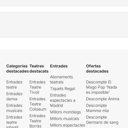
Categories
Teatres
Entrades
Ofertes
destacades
destacats
destacades
Abonaments
Entrades
Entrades
teatrals
Descompte El
teatre
Teatre
Mago Pop 'Nada
Tiquets Regal
Tívoli
es imposible'
Entrades
Entrades
dansa
Entrades
Descompte Ànima
espectacles a
Teatre
Entrades
Madrid
Descompte
Coliseum
musicals
Mamma mia
Millors monòlegs
Entrades
Entrades
Descompte
Millors musicals
Teatre
teatre
Germans de sang
Millors espectacles
Borràs
infantil