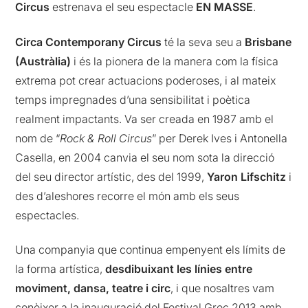
Circus
estrenava el seu espectacle
EN MASSE
.
Circa Contemporany Circus
té la seva seu a
Brisbane
(Austràlia)
i és la pionera de la manera com la física
extrema pot crear actuacions poderoses, i al mateix
temps impregnades d’una sensibilitat i poètica
realment impactants. Va ser creada en 1987 amb el
nom de “
Rock & Roll Circus
” per Derek Ives i Antonella
Casella, en 2004 canvia el seu nom sota la direcció
del seu director artístic, des del 1999,
Yaron Lifschitz
i
des d’aleshores recorre el món amb els seus
espectacles.
Una companyia que continua empenyent els límits de
la forma artística,
desdibuixant les línies entre
moviment, dansa, teatre i circ
, i que nosaltres vam
conèixer a la inauguració del Festival Grec 2013 amb