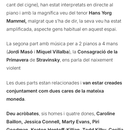
cant del cigne), han estat interpretats en directe al
piano i amb la magnífica veu del tenor
Hans Yorg
Mammel,
malgrat que s’ha de dir, la seva veu ha estat
amplificada, aspecte gens habitual en aquest espai.
La segona part amb música per a 2 pianos a 4 mans
(
Jordi Masó
i
Miquel Villalba
), la
Consagració de la
Primavera
de
Stravinsky
, ens parla del naixement
violent
Les dues parts estan relacionades i
van estar creades
conjuntament com dues cares de la mateixa
moneda
.
Deu acròbates
, sis homes i quatre dones,
Caroline
Baillon, Jessica Connell, Marty Evans, Piri
Goodman, Keaton Hentoff-Killian, Todd Kilby, Cecilia