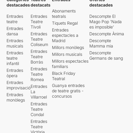
destacades
destacats
destacades
Abonaments
Entrades
Entrades
teatrals
Descompte El
teatre
Teatre
Mago Pop 'Nada
Tiquets Regal
Tívoli
es imposible'
Entrades
Entrades
dansa
Entrades
Descompte Ànima
espectacles a
Teatre
Entrades
Madrid
Descompte
Coliseum
musicals
Mamma mia
Millors monòlegs
Entrades
Entrades
Descompte
Millors musicals
Teatre
teatre
Germans de sang
Millors espectacles
Borràs
infantil
familiars
Entrades
Entrades
Black Friday
Teatre
òpera
Teatral
Romea
Entrades
Guanya entrades
Entrades
improvisació
de teatre gratis -
La
Entrades
concursos
Villarroel
monòlegs
Entrades
Teatre
Condal
Entrades
Teatre
Victòria