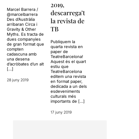
2019,
Deu acròbates
, sis homes i
Marcel Barrera /
descarrega’t
quatre dones,
Caroline
@marcelbarrera
Baillon, Jessica Connell,
la revista de
Des d’Austràlia
Marty Evans, Piri
arribaran Circa i
TB
Gravity & Other
Goodman, Keaton Hentoff-
Myths. Es tracta de
Killian, Todd Kilby, Cecilia
dues companyies
Publiquem la
Martin, Hamish McCourty,
de gran format que
quarta revista en
Daniel O’Brien i Kimberley
compten
paper de
cadascuna amb
O’Brien
, que amb llenguatge
TeatreBarcelona!
una desena
musical intenten trobar la
Aquest és el quart
d’acròbates d’un alt
estiu que
manera d'expressar la
[…]
TeatreBarcelona
duresa que implica
estirar al
editem una revista
màxim possible els nostres
28 juny 2019
en format paper,
límits
, com de fet fem cada
dedicada a un dels
esdeveniments
dia en llegir les notícies.
culturals més
importants de […]
Un espectacle de gran
duresa física,
17 juny 2019
emocionalment i
espiritualment molt
exigent
, perquè no és un
treball habitual si no més