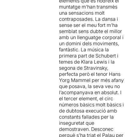
elements que es nodreix el
seu director artístic, des del
muntatge m’han transmès
1999,
Yaron Lifschitz
i des
una sensacions molt
d'aleshores recorre el món
contraposades. La dansa i
amb els seus espectacles.
sense ser el meu fort m’ha
semblat sens dubte el millor
Una companyia que
amb un llenguatge corporal i
continua empenyent els
un domini dels moviments,
límits de la forma artística,
fantàstic. La música la
desdibuixant les línies
primera part de Schubert i
entre moviment, dansa,
temes de Klara Lewis i la
teatre i circ
, i que nosaltres
segona de Stravinsky,
vam conèixer a la
perfecta però el tenor Hans
inauguració del Festival
Yorg Mammel per més afany
Grec 2013 amb el seu
que posava, la seva veu no
espectacle
OPUS
, (vegeu
l’acompanyava en absolut. I
aquella
ressenya
) ...
el tercer element, el circ
espectacle que vam tornar a
números bàsics molt bàsics i
veure al Teatre Lliure en
de dubtosa execució amb
2018 (vegeu la
ressenya
).
constants fallades per la
inseguretat que
EN MASSE
neix de la
demostraven. Desconec
necessitat cultural d'una
perquè s’ha triat el Palau per
societat en crisis, d'una