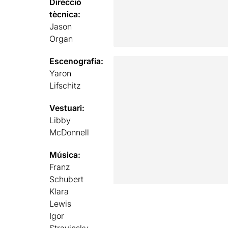
Direcció
tècnica:
Jason
Organ
Escenografia:
Yaron
Lifschitz
Vestuari:
Libby
McDonnell
Música:
Franz
Schubert
Klara
Lewis
Igor
Stravinsky