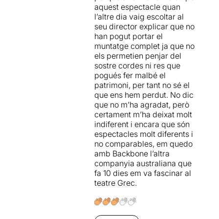
aquest espectacle quan
societat que està canviant,
l’altre dia vaig escoltar al
d'una societat que està
seu director explicar que no
estressada.
Circa
, des del
han pogut portar el
circ, ens proposa dues
muntatge complet ja que no
visions de la fi de la
els permetien penjar del
humanitat.
sostre cordes ni res que
pogués fer malbé el
EN MASSE
està dividit en
patrimoni, per tant no sé el
dues parts,
una primera que
que ens hem perdut. No dic
parla del final de les coses
que no m’ha agradat, però
amb música de
Schubert
certament m’ha deixat molt
relacionada i connectada
indiferent i encara que són
amb la música electrònica
espectacles molt diferents i
de la compositora sueca
no comparables, em quedo
Klara Lewis
. Ambdues
amb Backbone l’altra
músiques tenen el mateix
companyia australiana que
sentit amb una altra mena
fa 10 dies em va fascinar al
de paladar musical.
Els
teatre Grec.
lieder de Shubert,
Winterreise
(Viatge
d’hivern) i
Schwanengesang
(El cant