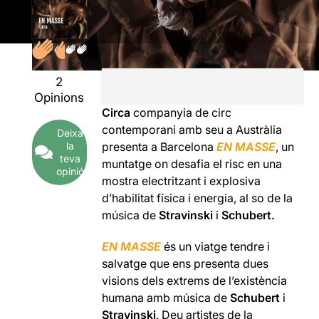
2
Opinions
Circa
companyia de circ
contemporani amb seu a Austràlia
Deixa
la
presenta a Barcelona
EN MASSE
, un
teva
muntatge on desafia el risc en una
opinió
mostra electritzant i explosiva
d’habilitat física i energia, al so de la
música de
Stravinski
i
Schubert.
EN MASSE
és un viatge tendre i
salvatge que ens presenta dues
visions dels extrems de l’existència
humana amb música de
Schubert
i
Stravinski
. Deu artistes de la