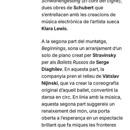
Schwanengesang
(
El cant del cigne
),
dues obres de
Schubert
que
s’entrellacen amb les creacions de
música electrònica de l’artista sueca
Klara Lewis
.
A la segona part del muntatge,
Beginnings
, sona un arranjament d’un
solo de piano creat per
Stravinsky
per als
Ballets Russos
de
Serge
Diaghilev
. En aquesta part, la
companyia pren el relleu de
Vàtslav
Nijinski
, que va crear la coreografia
original d’aquell ballet, convertint la
dansa en circ. En línia amb la música,
aquesta segona part suggereix un
renaixement del món, una porta
oberta a l’esperança en un espectacle
brillant que fa miques les fronteres