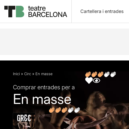
Cartellera i entrades
Descripció
Fitxa artística
Fotos i vídeos
Opin
Inici
»
Circ
»
En masse
Comprar entrades per a
En masse