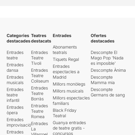
Categories
Teatres
Entrades
Ofertes
destacades
destacats
destacades
Abonaments
Entrades
Entrades
teatrals
Descompte El
teatre
Teatre
Mago Pop 'Nada
Tiquets Regal
Tívoli
es imposible'
Entrades
Entrades
dansa
Entrades
Descompte Ànima
espectacles a
Teatre
Entrades
Madrid
Descompte
Coliseum
musicals
Mamma mia
Millors monòlegs
Entrades
Entrades
Descompte
Millors musicals
Teatre
teatre
Germans de sang
Millors espectacles
Borràs
infantil
familiars
Entrades
Entrades
Black Friday
Teatre
òpera
Teatral
Romea
Entrades
Guanya entrades
Entrades
improvisació
de teatre gratis -
La
Entrades
concursos
Villarroel