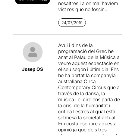
nosaltres i a on mai havíem
vist res que no fossin
concerts o recitals, al
Palau
de la Música Catalana
on
24/07/2019
Circa Contemporany
Circus
estrenava el seu
espectacle
EN MASSE
.
Avui i dins de la
programació del Grec he
Circa Contemporany
anat al Palau de la Música a
Circus
té la seva seu a
veure aquest espectacle en
Brisbane (Austràlia)
i és la
Josep OS
el seu segon i últim dia. Ens
pionera de la manera com la
ho ha portat la companyia
física extrema pot crear
australiana Circa
actuacions poderoses, i al
Contemporary Circus que a
mateix temps impregnades
través de la dansa, la
d'una sensibilitat i poètica
música i el circ ens parla de
realment impactants. Va ser
la crisi de la humanitat i
creada en 1987 amb el nom
critíca l’estrès al qual està
de "
Rock & Roll Circus
" per
sotmesa la societat actual.
Derek Ives i Antonella
Em costa escriure aquesta
Casella, en 2004 canvia el
opinió ja que dels tres
seu nom sota la direcció del