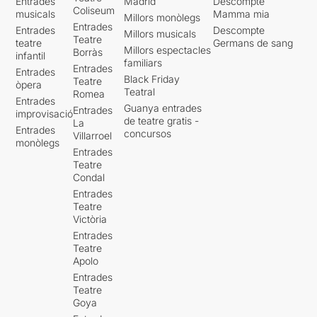
Entrades
Madrid
Descompte
Coliseum
musicals
Mamma mia
Millors monòlegs
Entrades
Entrades
Descompte
Millors musicals
Teatre
teatre
Germans de sang
Millors espectacles
Borràs
infantil
familiars
Entrades
Entrades
Black Friday
Teatre
òpera
Teatral
Romea
Entrades
Guanya entrades
Entrades
improvisació
de teatre gratis -
La
Entrades
concursos
Villarroel
monòlegs
Entrades
Teatre
Condal
Entrades
Teatre
Victòria
Entrades
Teatre
Apolo
Entrades
Teatre
Goya