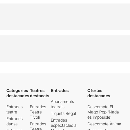
Categories
Teatres
Entrades
Ofertes
destacades
destacats
destacades
Abonaments
Entrades
Entrades
teatrals
Descompte El
teatre
Teatre
Mago Pop 'Nada
Tiquets Regal
Tívoli
es imposible'
Entrades
Entrades
dansa
Entrades
Descompte Ànima
espectacles a
Teatre