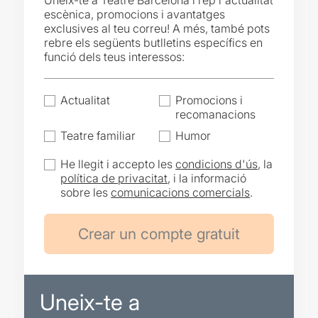
Uneix-te a Teatre Barcelona i rep l'actualitat
escènica, promocions i avantatges
exclusives al teu correu! A més, també pots
rebre els següents butlletins específics en
funció dels teus interessos:
Actualitat
Promocions i
recomanacions
Teatre familiar
Humor
He llegit i accepto les
condicions d'ús
, la
política de privacitat
, i la informació
sobre les
comunicacions comercials
.
Uneix-te a