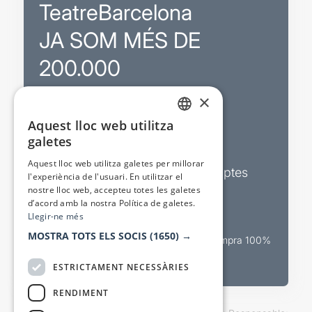
TeatreBarcelona
JA SOM MÉS DE
200.000
×
Promocions
Aquest lloc web utilitza
CATALAN
galetes
Sortejos exclusius
SPANISH
Aquest lloc web utilitza galetes per millorar
Butlletins d’actualitat i descomptes
l'experiència de l'usuari. En utilitzar el
nostre lloc web, accepteu totes les galetes
Valora espectacles
d’acord amb la nostra Política de galetes.
Llegir-ne més
MOSTRA TOTS ELS SOCIS
(1650) →
Canal oficial de venda teatral Compra 100%
segura
ESTRICTAMENT NECESSÀRIES
RENDIMENT