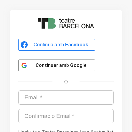
Continua amb
Facebook
Continuar amb
Google
O