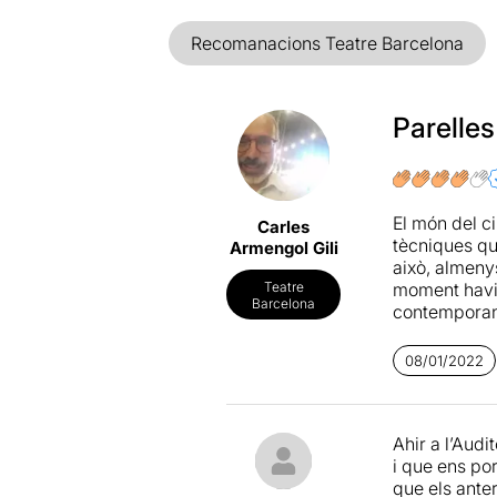
Recomanacions Teatre Barcelona
Parelles
El món del ci
Carles
tècniques qu
Armengol Gili
això, almenys
moment havien
Teatre
Barcelona
contemporani
relacions hu
08/01/2022
A
Nuye
s'inv
ens fan ajunt
relacions ho
Ahir a l’Audi
el que realm
i que ens por
números acro
que els ante
barrejat amb