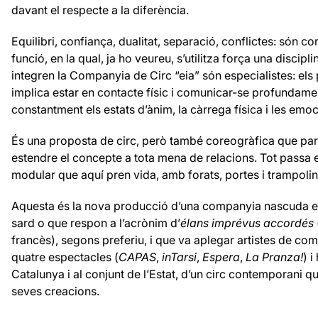
davant el respecte a la diferència.
Equilibri, confiança, dualitat, separació, conflictes: són 
funció, en la qual, ja ho veureu, s’utilitza força una discipl
integren la Companyia de Circ “eia” són especialistes: els 
implica estar en contacte físic i comunicar-se profundame
constantment els estats d’ànim, la càrrega física i les emoc
És una proposta de circ, però també coreogràfica que parte
estendre el concepte a tota mena de relacions. Tot passa 
modular que aquí pren vida, amb forats, portes i trampolins
Aquesta és la nova producció d’una companyia nascuda el
sard o que respon a l’acrònim d’
élans imprévus accordés
francès), segons preferiu, i que va aplegar artistes de co
quatre espectacles (
CAPAS
,
inTarsi
,
Espera
,
La Pranza!
) i
Catalunya i al conjunt de l’Estat, d’un circ contemporani qu
seves creacions.