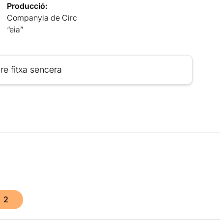
Producció:
Companyia de Circ
“eia”
re fitxa sencera
2