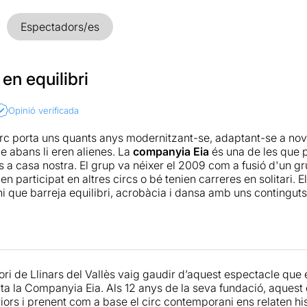
Espectadors/es
 en equilibri
Opinió verificada
rc porta uns quants anys modernitzant-se, adaptant-se a noves 
e abans li eren alienes. La
companyia Eia
és una de les que p
 a casa nostra. El grup va néixer el 2009 com a fusió d'un gru
 participat en altres circs o bé tenien carreres en solitari. El 
 que barreja equilibri, acrobàcia i dansa amb uns continguts
manes, donant com a fruit espectacles com Carpa,
Espera!
,
i
estiga sobre les relacions de parella, tenint en compte la div
ar-nos o separar-nos d'una altra persona. Hi veiem parelles de 
mosexuals i també no binàries. Potser ens hem d'ajudar del 
tori de Llinars del Vallès vaig gaudir d’aquest espectacle que 
ent es vol expressar, però és evident que hi ha hagut totes aq
ta la Companyia Eia. Als 12 anys de la seva fundació, aquest é
bàtics que se'ns mostren, En aquest sentit, l'espectacle pr
riors i prenent com a base el circ contemporani ens relaten hi
 dansa contemporània- ens apropa a moments màgics i físic