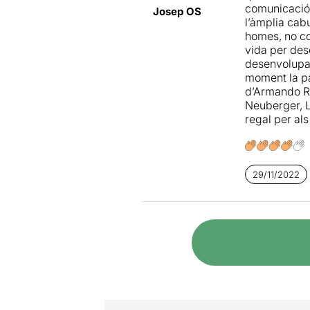
comunicació,
També hi aju
Josep OS
l’àmplia cab
artistes. Do
homes, no co
invisibles, e
vida per des
precisió rea
desenvolupar
moment la pa
d’Armando Ra
Neuberger, L
regal per als
29/11/2022