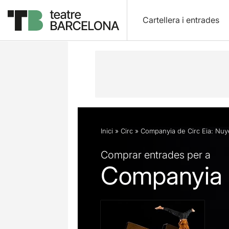
Cartellera i entrades
Descripció
Fitxa artística
Fotos i 
Inici
»
Circ
»
Companyia de Circ Eia: Nuy
Comprar entrades per a
Companyia d