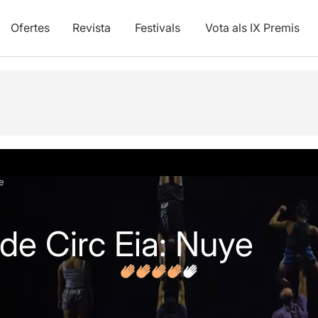
Ofertes
Revista
Festivals
Vota als IX Premis
vídeos
Opinions
Articles
e
e Circ Eia: Nuye