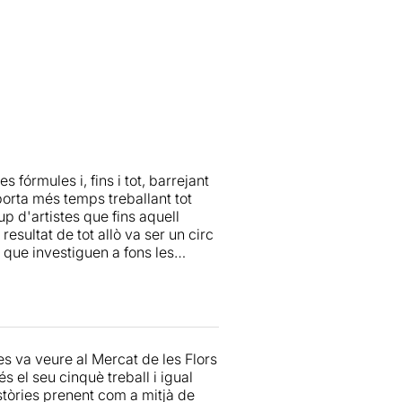
fórmules i, fins i tot, barrejant
orta més temps treballant tot
p d'artistes que fins aquell
resultat de tot allò va ser un circ
 que investiguen a fons les
nTarsi
.o
La Pranza!
ersitat i també els impulsos que
tot tipus, apostant fort per les
programa de mà per veure-hi tot
es va veure al Mercat de les Flors
uestes idees al darrera dels
s el seu cinquè treball i igual
òpiament circense -hàbilment
stòries prenent com a mitjà de
ament gairebé impossibles.