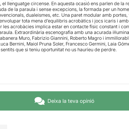
 el llenguatge circense. En aquesta ocasió ens parlen de la r
den molt les dues estructures corpòries que es transformen en
uda de la paraula i sense excepcions, la formada per un home
s mòduls aparentment tancats que veiem evolucionar cap a to
vencionals, dualeismes, etc. Una paret modular amb portes, 
tc. Una petita fantasia que ho fa tot molt senzill, però que en 
envolupar tota mena d’equilibris acrobàtics i jocs icaris i am
lment encomiables.
 les acrobàcies implica estar en contacte físic constant i com
raula. Extraordinària escenografia amb una acurada il·luminaci
banera Muro, Fabrizio Giannini, Roberto Magro i immillorable 
uca Bernini, Maiol Pruna Soler, Francesco Germini, Laia Góme
 sentits que si teniu oportunitat no us hauríeu de perdre.
Deixa la teva opinió