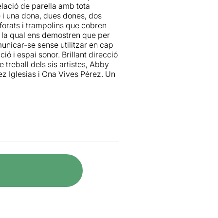
elació de parella amb tota
 tot tipus de suport per als
 i una dona, dues dones, dos
bogans, trampolins, escales
forats i trampolins que cobren
realitat amaga una tècnica i una
b la qual ens demostren que per
unicar-se sense utilitzar en cap
ó i espai sonor. Brillant direcció
treball dels sis artistes, Abby
z Iglesias i Ona Vives Pérez. Un