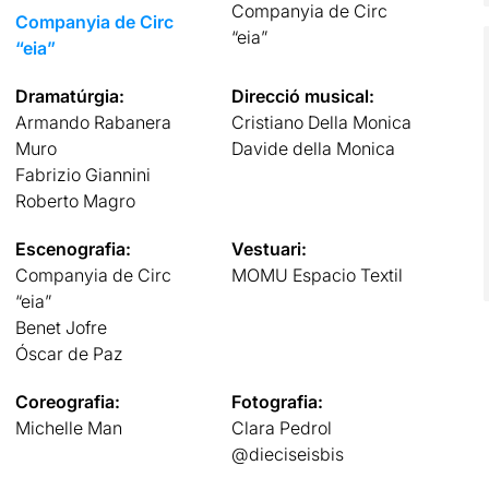
Companyia de Circ
Companyia de Circ
“eia”
“eia”
Dramatúrgia:
Direcció musical:
Armando Rabanera
Cristiano Della Monica
Muro
Davide della Monica
Fabrizio Giannini
Roberto Magro
Escenografia:
Vestuari:
Companyia de Circ
MOMU Espacio Textil
“eia”
Benet Jofre
Óscar de Paz
Coreografia:
Fotografia:
Michelle Man
Clara Pedrol
@dieciseisbis