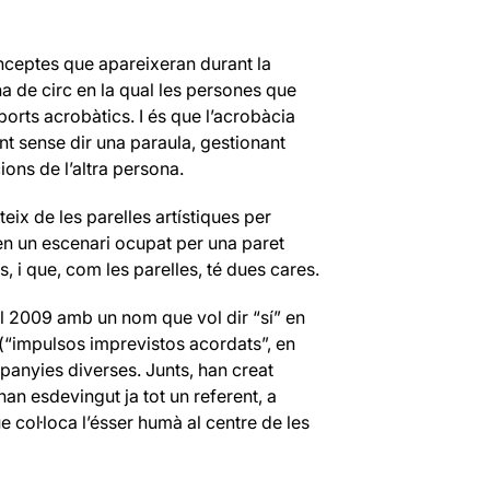
conceptes que apareixeran durant la
ina de circ en la qual les persones que
ports acrobàtics. I és que l’acrobàcia
nt sense dir una paraula, gestionant
ions de l’altra persona.
ix de les parelles artístiques per
en un escenari ocupat per una paret
, i que, com les parelles, té dues cares.
 2009 amb un nom que vol dir “sí” en
(“impulsos imprevistos acordats”, en
mpanyies diverses. Junts, han creat
 han esdevingut ja tot un referent, a
e col·loca l’ésser humà al centre de les