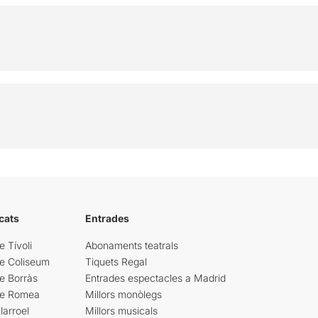
cats
Entrades
e Tívoli
Abonaments teatrals
re Coliseum
Tiquets Regal
e Borràs
Entrades espectacles a Madrid
re Romea
Millors monòlegs
larroel
Millors musicals