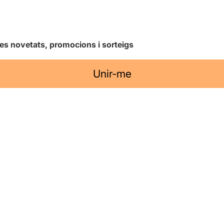
les novetats, promocions i sorteigs
Unir-me