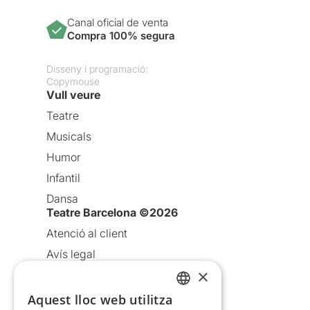
Canal oficial de venta
Compra 100% segura
Disseny i programació:
Copymouse
Vull veure
Teatre
Musicals
Humor
Infantil
Dansa
Teatre Barcelona ©2026
Atenció al client
Avís legal
×
Política de privacitat
Política de cookies
Aquest lloc web utilitza
CATALAN