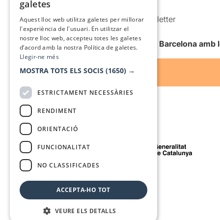
galetes
Condicions d’ús
SPANISH
Comunicacions comercials i Newsletter
Aquest lloc web utilitza galetes per millorar
l'experiència de l'usuari. En utilitzar el
Anuncia’t
nostre lloc web, accepteu totes les galetes
Vull rebre la newsletter de Teatre Barcelona amb 
d’acord amb la nostra Política de galetes.
Llegir-ne més
MOSTRA TOTS ELS SOCIS
(1650) →
ESTRICTAMENT NECESSÀRIES
RENDIMENT
ORIENTACIÓ
Amb el suport de
FUNCIONALITAT
NO CLASSIFICADES
Mitjà de comunicació associat a
ACCEPTA-HO TOT
VEURE ELS DETALLS