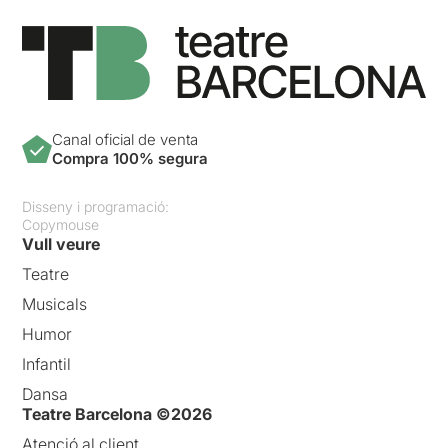
Canal oficial de venta
Compra 100% segura
Disseny i programació:
Copymouse
Vull veure
Teatre
Musicals
Humor
Infantil
Dansa
Teatre Barcelona ©2026
Atenció al client