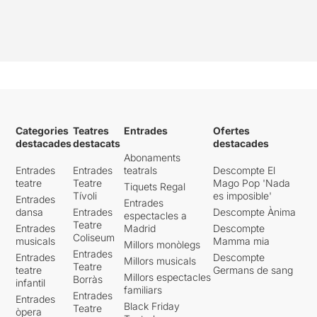
Categories
Teatres
Entrades
Ofertes
destacades
destacats
destacades
Abonaments
Entrades
Entrades
teatrals
Descompte El
teatre
Teatre
Mago Pop 'Nada
Tiquets Regal
Tívoli
es imposible'
Entrades
Entrades
dansa
Entrades
Descompte Ànima
espectacles a
Teatre
Entrades
Madrid
Descompte
Coliseum
musicals
Mamma mia
Millors monòlegs
Entrades
Entrades
Descompte
Millors musicals
Teatre
teatre
Germans de sang
Millors espectacles
Borràs
infantil
familiars
Entrades
Entrades
Black Friday
Teatre
òpera