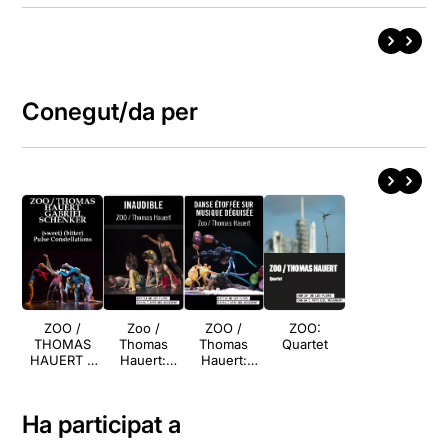
Conegut/da per
ZOO /
Zoo /
ZOO /
ZOO:
THOMAS
Thomas
Thomas
Quartet
HAUERT +
Hauert:
Hauert:
GABRIEL
Inaudible
Danse
SCHENKER:
étoffée sur
(sweet)
musique
Ha participat a
(bitter) +
déguisée
Pulse