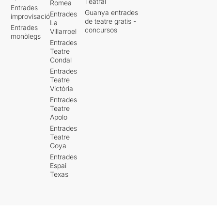
Teatral
Romea
Entrades
Guanya entrades
Entrades
improvisació
de teatre gratis -
La
Entrades
concursos
Villarroel
monòlegs
Entrades
Teatre
Condal
Entrades
Teatre
Victòria
Entrades
Teatre
Apolo
Entrades
Teatre
Goya
Entrades
Espai
Texas